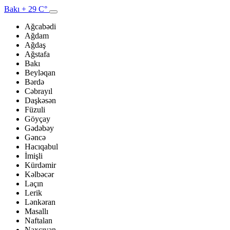
Bakı
+ 29 C°
Ağcabədi
Ağdam
Ağdaş
Ağstafa
Bakı
Beyləqan
Bərdə
Cəbrayıl
Daşkəsən
Füzuli
Göyçay
Gədəbəy
Gəncə
Hacıqabul
İmişli
Kürdəmir
Kəlbəcər
Laçın
Lerik
Lənkəran
Masallı
Naftalan
Naxçıvan