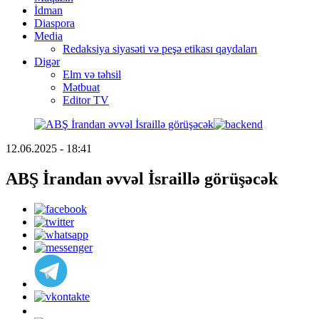
İdman
Diaspora
Media
Redaksiya siyasəti və peşə etikası qaydaları
Digər
Elm və təhsil
Mətbuat
Editor TV
12.06.2025 - 18:41
ABŞ İrandan əvvəl İsraillə görüşəcək