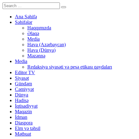
Ana Səhifə
Səhifələr
Haqqımızda
Əlaqə
Media
Hava (Azərbaycan)
Hava (Dünya)
Məzənnə
Media
Redaksiya siyasəti və peşə etikası qaydaları
Editor TV
Siyasət
Gündəm
Cəmiyyət
Dünya
Hadisə
İqtisadiyyat
Maqazin
İdman
Diaspora
Elm və təhsil
Mətbuat