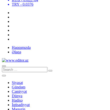
TRY
- 0.0376
Haqqımızda
Əlaqə
Siyasət
Gündəm
Cəmiyyət
Dünya
Hadisə
İqtisadiyyat
Maqazin