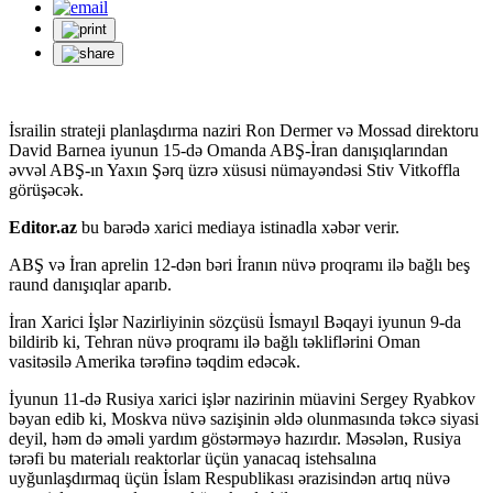
İsrailin strateji planlaşdırma naziri Ron Dermer və Mossad direktoru
David Barnea iyunun 15-də Omanda ABŞ-İran danışıqlarından
əvvəl ABŞ-ın Yaxın Şərq üzrə xüsusi nümayəndəsi Stiv Vitkoffla
görüşəcək.
Editor.az
bu barədə xarici mediaya istinadla xəbər verir.
ABŞ və İran aprelin 12-dən bəri İranın nüvə proqramı ilə bağlı beş
raund danışıqlar aparıb.
İran Xarici İşlər Nazirliyinin sözçüsü İsmayıl Bəqayi iyunun 9-da
bildirib ki, Tehran nüvə proqramı ilə bağlı təkliflərini Oman
vasitəsilə Amerika tərəfinə təqdim edəcək.
İyunun 11-də Rusiya xarici işlər nazirinin müavini Sergey Ryabkov
bəyan edib ki, Moskva nüvə sazişinin əldə olunmasında təkcə siyasi
deyil, həm də əməli yardım göstərməyə hazırdır. Məsələn, Rusiya
tərəfi bu materialı reaktorlar üçün yanacaq istehsalına
uyğunlaşdırmaq üçün İslam Respublikası ərazisindən artıq nüvə