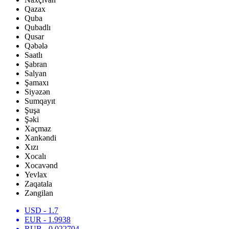
Qazax
Quba
Qubadlı
Qusar
Qəbələ
Saatlı
Şabran
Salyan
Şamaxı
Siyəzən
Sumqayıt
Şuşa
Şəki
Xaçmaz
Xankəndi
Xızı
Xocalı
Xocavənd
Yevlax
Zaqatala
Zəngilan
USD
- 1.7
EUR
- 1.9938
RUB
- 0.022704