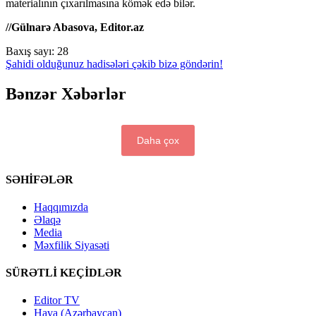
materialının çıxarılmasına kömək edə bilər.
//Gülnarə Abasova, Editor.az
Baxış sayı:
28
Şahidi olduğunuz hadisələri çəkib bizə göndərin!
Bənzər Xəbərlər
Daha çox
SƏHİFƏLƏR
Haqqımızda
Əlaqə
Media
Məxfilik Siyasəti
SÜRƏTLİ KEÇİDLƏR
Editor TV
Hava (Azərbaycan)