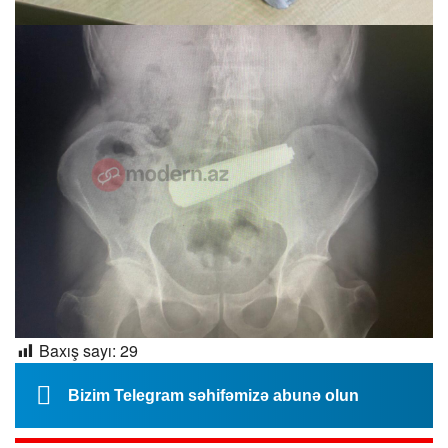
Baxış sayı:
29
Bizim Telegram səhifəmizə abunə olun