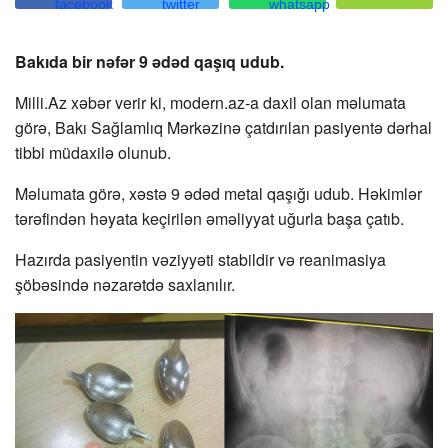
Bakıda bir nəfər 9 ədəd qaşıq udub.
Milli.Az xəbər verir ki, modern.az-a daxil olan məlumata
görə, Bakı Sağlamlıq Mərkəzinə çatdırılan pasiyentə dərhal
tibbi müdaxilə olunub.
Məlumata görə, xəstə 9 ədəd metal qaşığı udub. Həkimlər
tərəfindən həyata keçirilən əməliyyat uğurla başa çatıb.
Hazırda pasiyentin vəziyyəti stabildir və reanimasiya
şöbəsində nəzarətdə saxlanılır.