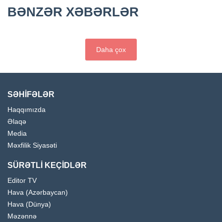
BƏNZƏR XƏBƏRLƏR
Daha çox
SƏHİFƏLƏR
Haqqımızda
Əlaqə
Media
Məxfilik Siyasəti
SÜRƏTLİ KEÇİDLƏR
Editor TV
Hava (Azərbaycan)
Hava (Dünya)
Məzənnə