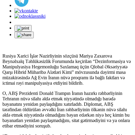
Rusiya Xarici İşlər Nazirliyinin sözçüsü Mariya Zaxarova
Beynəlxalq Təhlükəsizlik Forumunda keçirilən “Dezinformasiya və
Manipulyasiya Hegemonluğu Saxlamaq üçün Qlobal Əksəriyyətə
Qarşı Hibrid Müharibə Alətləri Kimi” mövzusunda dəyirmi masa
müzakirəsində Ağ Evin İranın nüvə proqramı ilə bağlı faktları və
ictimai rəyi manipulyasiya etdiyini bildirib.
O, ABŞ Prezidenti Donald Trampın İranın hazırkı rəhbərliyinin
Tehranın nüvə silahı əldə etmək niyyətində olmadığı barədə
bəyanatını yenidən paylaşdığını xatırladıb. Diplomat, ABŞ
tərəfindən öldürülən əvvəlki İran rəhbərliyinin ölkənin nüvə silahı
əldə etmək niyyətində olmadığını bəyan edərkən niyə heç kimin bu
bəyanatları yenidən paylaşmadığını, sitat gətirmədiyini və ya onlara
etibar etmədiyini soruşub.