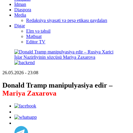
İdman
Diaspora
Media
Redaksiya siyasəti və peşə etikası qaydaları
Digər
Elm və təhsil
Mətbuat
Editor TV
26.05.2026 - 23:08
Donald Tramp manipulyasiya edir –
Mariya Zaxarova