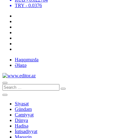
TRY
- 0.0376
Haqqımızda
Əlaqə
Siyasət
Gündəm
Cəmiyyət
Dünya
Hadisə
İqtisadiyyat
Maqazin