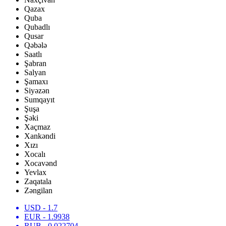
Qazax
Quba
Qubadlı
Qusar
Qəbələ
Saatlı
Şabran
Salyan
Şamaxı
Siyəzən
Sumqayıt
Şuşa
Şəki
Xaçmaz
Xankəndi
Xızı
Xocalı
Xocavənd
Yevlax
Zaqatala
Zəngilan
USD
- 1.7
EUR
- 1.9938
RUB
- 0.022704