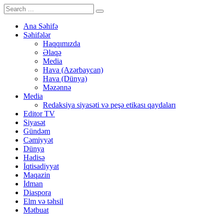
Ana Səhifə
Səhifələr
Haqqımızda
Əlaqə
Media
Hava (Azərbaycan)
Hava (Dünya)
Məzənnə
Media
Redaksiya siyasəti və peşə etikası qaydaları
Editor TV
Siyasət
Gündəm
Cəmiyyət
Dünya
Hadisə
İqtisadiyyat
Maqazin
İdman
Diaspora
Elm və təhsil
Mətbuat