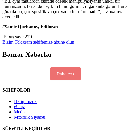
“Bu, eyni faktlardan istifadə edərək manipulyasiyanın unikal bir
nümunəsidir, bir anda heç kim bunu görmür, digər anda görür. Buna
görə də bu, çox spesifik və çox vacib bir nümunədir”, – Zaxarova
qeyd edib.
//
Samir Qurbanov, Editor.az
Baxış sayı:
270
Bizim Telegram səhifəmizə abunə olun
Bənzər Xəbərlər
Daha çox
SƏHİFƏLƏR
Haqqımızda
Əlaqə
Media
Məxfilik Siyasəti
SÜRƏTLİ KEÇİDLƏR