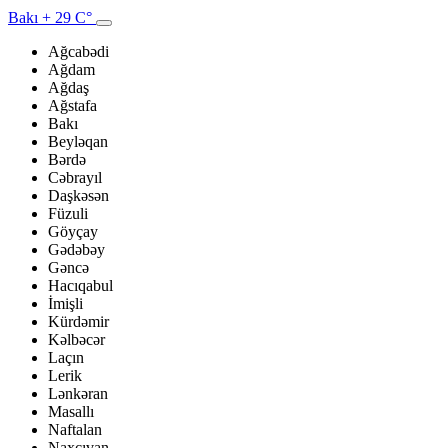
Bakı
+ 29 C°
Ağcabədi
Ağdam
Ağdaş
Ağstafa
Bakı
Beyləqan
Bərdə
Cəbrayıl
Daşkəsən
Füzuli
Göyçay
Gədəbəy
Gəncə
Hacıqabul
İmişli
Kürdəmir
Kəlbəcər
Laçın
Lerik
Lənkəran
Masallı
Naftalan
Naxçıvan