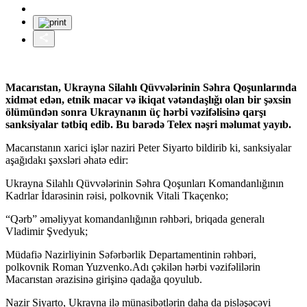
Macarıstan, Ukrayna Silahlı Qüvvələrinin Səhra Qoşunlarında
xidmət edən, etnik macar və ikiqat vətəndaşlığı olan bir şəxsin
ölümündən sonra Ukraynanın üç hərbi vəzifəlisinə qarşı
sanksiyalar tətbiq edib. Bu barədə Telex nəşri məlumat yayıb.
Macarıstanın xarici işlər naziri Peter Siyarto bildirib ki, sanksiyalar
aşağıdakı şəxsləri əhatə edir:
Ukrayna Silahlı Qüvvələrinin Səhra Qoşunları Komandanlığının
Kadrlar İdarəsinin rəisi, polkovnik Vitali Tkaçenko;
“Qərb” əməliyyat komandanlığının rəhbəri, briqada generalı
Vladimir Şvedyuk;
Müdafiə Nazirliyinin Səfərbərlik Departamentinin rəhbəri,
polkovnik Roman Yuzvenko.Adı çəkilən hərbi vəzifəlilərin
Macarıstan ərazisinə girişinə qadağa qoyulub.
Nazir Siyarto, Ukrayna ilə münasibətlərin daha da pisləşəcəyi