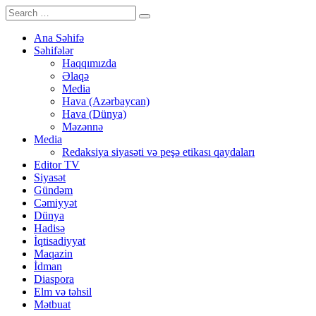
Ana Səhifə
Səhifələr
Haqqımızda
Əlaqə
Media
Hava (Azərbaycan)
Hava (Dünya)
Məzənnə
Media
Redaksiya siyasəti və peşə etikası qaydaları
Editor TV
Siyasət
Gündəm
Cəmiyyət
Dünya
Hadisə
İqtisadiyyat
Maqazin
İdman
Diaspora
Elm və təhsil
Mətbuat