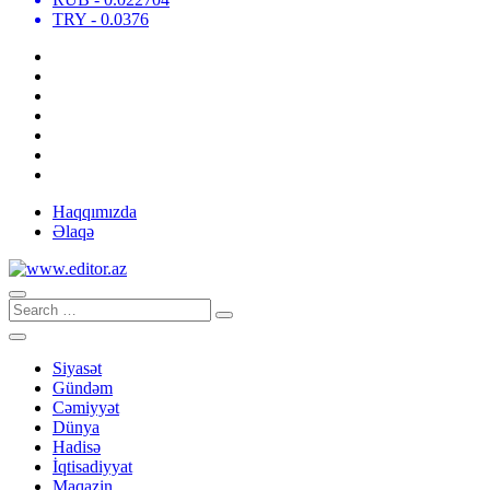
TRY
- 0.0376
Haqqımızda
Əlaqə
Siyasət
Gündəm
Cəmiyyət
Dünya
Hadisə
İqtisadiyyat
Maqazin