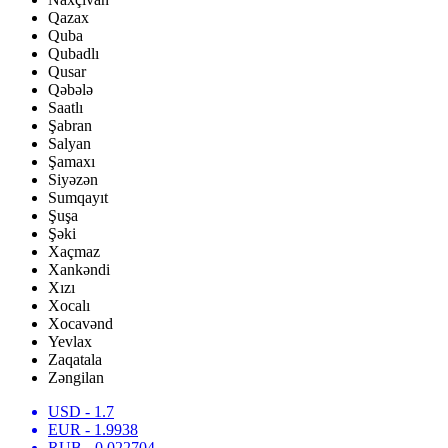
Qazax
Quba
Qubadlı
Qusar
Qəbələ
Saatlı
Şabran
Salyan
Şamaxı
Siyəzən
Sumqayıt
Şuşa
Şəki
Xaçmaz
Xankəndi
Xızı
Xocalı
Xocavənd
Yevlax
Zaqatala
Zəngilan
USD
- 1.7
EUR
- 1.9938
RUB
- 0.022704