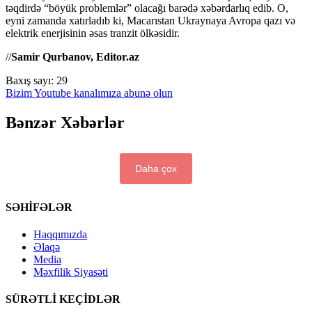
təqdirdə “böyük problemlər” olacağı barədə xəbərdarlıq edib. O,
eyni zamanda xatırladıb ki, Macarıstan Ukraynaya Avropa qazı və
elektrik enerjisinin əsas tranzit ölkəsidir.
//
Samir Qurbanov, Editor.az
Baxış sayı:
29
Bizim Youtube kanalımıza abunə olun
Bənzər Xəbərlər
Daha çox
SƏHİFƏLƏR
Haqqımızda
Əlaqə
Media
Məxfilik Siyasəti
SÜRƏTLİ KEÇİDLƏR