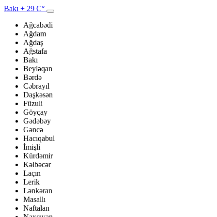
Bakı
+ 29 C°
Ağcabədi
Ağdam
Ağdaş
Ağstafa
Bakı
Beyləqan
Bərdə
Cəbrayıl
Daşkəsən
Füzuli
Göyçay
Gədəbəy
Gəncə
Hacıqabul
İmişli
Kürdəmir
Kəlbəcər
Laçın
Lerik
Lənkəran
Masallı
Naftalan
Naxçıvan