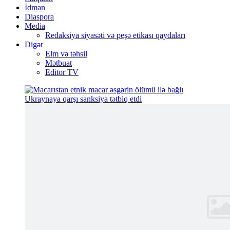
İdman
Diaspora
Media
Redaksiya siyasəti və peşə etikası qaydaları
Digər
Elm və təhsil
Mətbuat
Editor TV