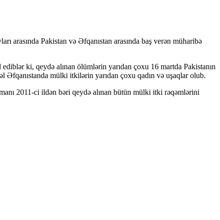
ları arasında Pakistan və Əfqanıstan arasında baş verən müharibə
ediblər ki, qeydə alınan ölümlərin yarıdan çoxu 16 martda Pakistanın
l Əfqanıstanda mülki itkilərin yarıdan çoxu qadın və uşaqlar olub.
nı 2011-ci ildən bəri qeydə alınan bütün mülki itki rəqəmlərini