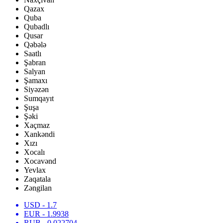
Qazax
Quba
Qubadlı
Qusar
Qəbələ
Saatlı
Şabran
Salyan
Şamaxı
Siyəzən
Sumqayıt
Şuşa
Şəki
Xaçmaz
Xankəndi
Xızı
Xocalı
Xocavənd
Yevlax
Zaqatala
Zəngilan
USD
- 1.7
EUR
- 1.9938
RUB
- 0.022704