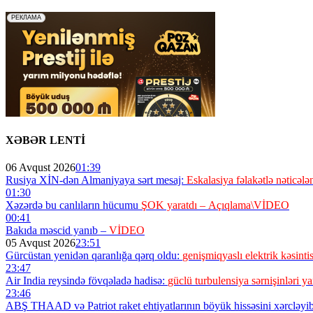
XƏBƏR LENTİ
06 Avqust 2026
01:39
Rusiya XİN-dən Almaniyaya sərt mesaj:
Eskalasiya fəlakətlə nəticələn
01:30
Xəzərdə bu canlıların hücumu
ŞOK yaratdı – Açıqlama\VİDEO
00:41
Bakıda məscid yanıb –
VİDEO
05 Avqust 2026
23:51
Gürcüstan yenidən qaranlığa qərq oldu:
genişmiqyaslı elektrik kəsintis
23:47
Air India reysində fövqəladə hadisə:
güclü turbulensiya sərnişinləri ya
23:46
ABŞ THAAD və Patriot raket ehtiyatlarının böyük hissəsini xərcləyi