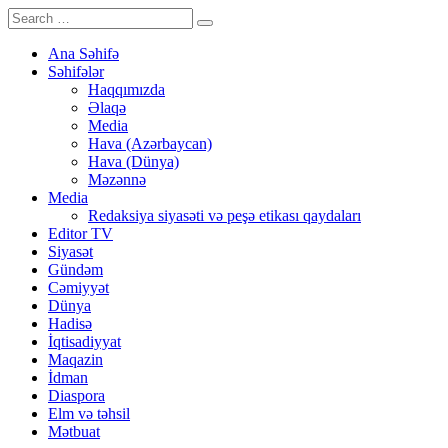
Ana Səhifə
Səhifələr
Haqqımızda
Əlaqə
Media
Hava (Azərbaycan)
Hava (Dünya)
Məzənnə
Media
Redaksiya siyasəti və peşə etikası qaydaları
Editor TV
Siyasət
Gündəm
Cəmiyyət
Dünya
Hadisə
İqtisadiyyat
Maqazin
İdman
Diaspora
Elm və təhsil
Mətbuat