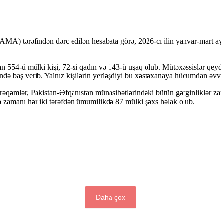
AMA) tərəfindən dərc edilən hesabata görə, 2026-cı ilin yanvar-mart ay
 554-ü mülki kişi, 72-si qadın və 143-ü uşaq olub. Mütəxəssislər qeyd 
ə baş verib. Yalnız kişilərin yerləşdiyi bu xəstəxanaya hücumdan əvvə
əmlər, Pakistan-Əfqanıstan münasibətlərindəki bütün gərginliklər zama
şə zamanı hər iki tərəfdən ümumilikdə 87 mülki şəxs həlak olub.
Daha çox