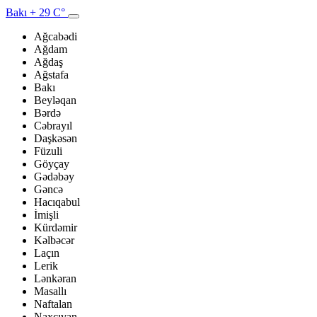
Bakı
+ 29 C°
Ağcabədi
Ağdam
Ağdaş
Ağstafa
Bakı
Beyləqan
Bərdə
Cəbrayıl
Daşkəsən
Füzuli
Göyçay
Gədəbəy
Gəncə
Hacıqabul
İmişli
Kürdəmir
Kəlbəcər
Laçın
Lerik
Lənkəran
Masallı
Naftalan
Naxçıvan