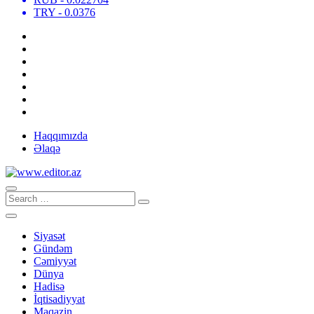
TRY
- 0.0376
Haqqımızda
Əlaqə
Siyasət
Gündəm
Cəmiyyət
Dünya
Hadisə
İqtisadiyyat
Maqazin