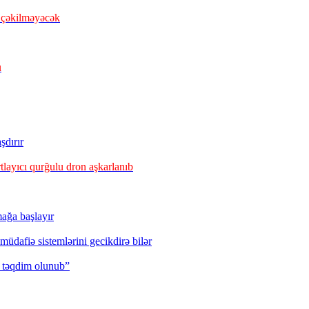
 çəkilməyəcək
u
şdırır
tlayıcı qurğulu dron aşkarlanıb
ağa başlayır
üdafiə sistemlərini gecikdirə bilər
ə təqdim olunub”