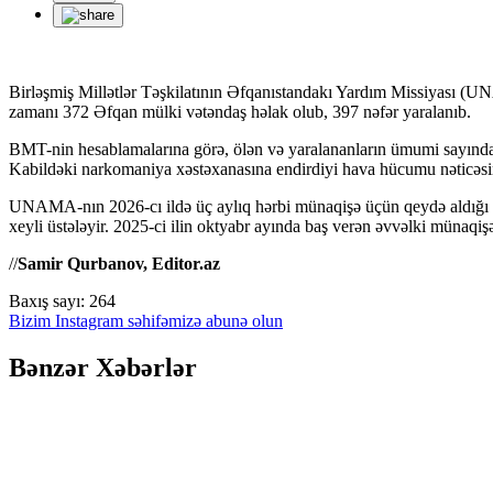
Birləşmiş Millətlər Təşkilatının Əfqanıstandakı Yardım Missiyası (UN
zamanı 372 Əfqan mülki vətəndaş həlak olub, 397 nəfər yaralanıb.
BMT-nin hesablamalarına görə, ölən və yaralananların ümumi sayından
Kabildəki narkomaniya xəstəxanasına endirdiyi hava hücumu nəticəsind
UNAMA-nın 2026-cı ildə üç aylıq hərbi münaqişə üçün qeydə aldığı rəq
xeyli üstələyir. 2025-ci ilin oktyabr ayında baş verən əvvəlki münaqi
//
Samir Qurbanov, Editor.az
Baxış sayı:
264
Bizim Instagram səhifəmizə abunə olun
Bənzər Xəbərlər