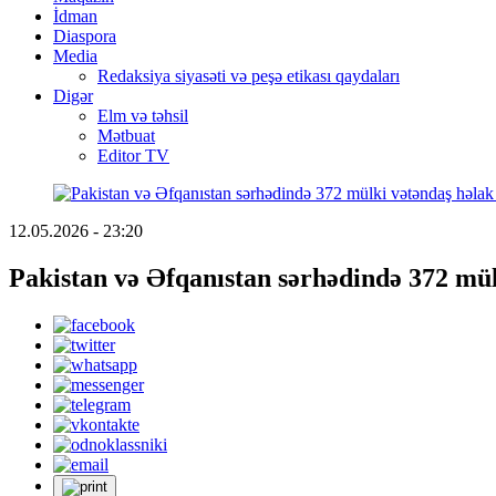
İdman
Diaspora
Media
Redaksiya siyasəti və peşə etikası qaydaları
Digər
Elm və təhsil
Mətbuat
Editor TV
12.05.2026 - 23:20
Pakistan və Əfqanıstan sərhədində 372 mül