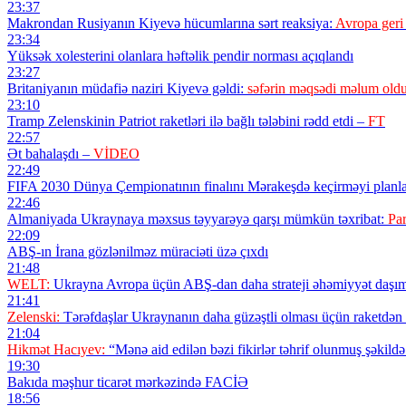
23:37
Makrondan Rusiyanın Kiyevə hücumlarına sərt reaksiya:
Avropa geri
23:34
Yüksək xolesterini olanlara həftəlik pendir norması açıqlandı
23:27
Britaniyanın müdafiə naziri Kiyevə gəldi:
səfərin məqsədi məlum old
23:10
Tramp Zelenskinin Patriot raketləri ilə bağlı tələbini rədd etdi –
FT
22:57
Ət bahalaşdı –
VİDEO
22:49
FIFA 2030 Dünya Çempionatının finalını Mərakeşdə keçirməyi planla
22:46
Almaniyada Ukraynaya məxsus təyyarəyə qarşı mümkün təxribat:
Par
22:09
ABŞ-ın İrana gözlənilməz müraciəti üzə çıxdı
21:48
WELT:
Ukrayna Avropa üçün ABŞ-dan daha strateji əhəmiyyət daşım
21:41
Zelenski:
Tərəfdaşlar Ukraynanın daha güzəştli olması üçün raketdən m
21:04
Hikmət Hacıyev:
“Mənə aid edilən bəzi fikirlər təhrif olunmuş şəkild
19:30
Bakıda məşhur ticarət mərkəzində FACİƏ
18:56