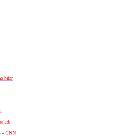
ə bilər
i
raladı
b –
CNN