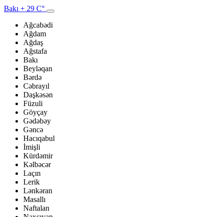
Bakı
+ 29 C°
Ağcabədi
Ağdam
Ağdaş
Ağstafa
Bakı
Beyləqan
Bərdə
Cəbrayıl
Daşkəsən
Füzuli
Göyçay
Gədəbəy
Gəncə
Hacıqabul
İmişli
Kürdəmir
Kəlbəcər
Laçın
Lerik
Lənkəran
Masallı
Naftalan
Naxçıvan