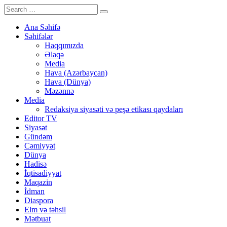
Ana Səhifə
Səhifələr
Haqqımızda
Əlaqə
Media
Hava (Azərbaycan)
Hava (Dünya)
Məzənnə
Media
Redaksiya siyasəti və peşə etikası qaydaları
Editor TV
Siyasət
Gündəm
Cəmiyyət
Dünya
Hadisə
İqtisadiyyat
Maqazin
İdman
Diaspora
Elm və təhsil
Mətbuat