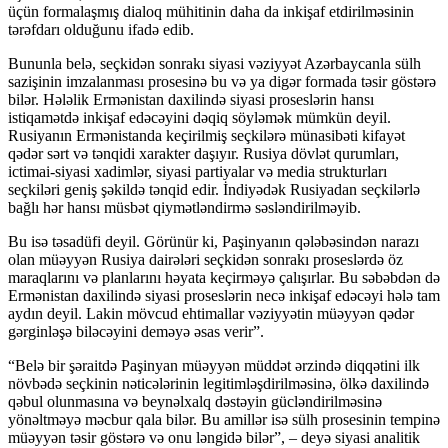
üçün formalaşmış dialoq mühitinin daha da inkişaf etdirilməsinin
tərəfdarı olduğunu ifadə edib.
Bununla belə, seçkidən sonrakı siyasi vəziyyət Azərbaycanla sülh
sazişinin imzalanması prosesinə bu və ya digər formada təsir göstərə
bilər. Hələlik Ermənistan daxilində siyasi proseslərin hansı
istiqamətdə inkişaf edəcəyini dəqiq söyləmək mümkün deyil.
Rusiyanın Ermənistanda keçirilmiş seçkilərə münasibəti kifayət
qədər sərt və tənqidi xarakter daşıyır. Rusiya dövlət qurumları,
ictimai-siyasi xadimlər, siyasi partiyalar və media strukturları
seçkiləri geniş şəkildə tənqid edir. İndiyədək Rusiyadan seçkilərlə
bağlı hər hansı müsbət qiymətləndirmə səsləndirilməyib.
Bu isə təsadüfi deyil. Görünür ki, Paşinyanın qələbəsindən narazı
olan müəyyən Rusiya dairələri seçkidən sonrakı proseslərdə öz
maraqlarını və planlarını həyata keçirməyə çalışırlar. Bu səbəbdən də
Ermənistan daxilində siyasi proseslərin necə inkişaf edəcəyi hələ tam
aydın deyil. Lakin mövcud ehtimallar vəziyyətin müəyyən qədər
gərginləşə biləcəyini deməyə əsas verir”.
“Belə bir şəraitdə Paşinyan müəyyən müddət ərzində diqqətini ilk
növbədə seçkinin nəticələrinin legitimləşdirilməsinə, ölkə daxilində
qəbul olunmasına və beynəlxalq dəstəyin gücləndirilməsinə
yönəltməyə məcbur qala bilər. Bu amillər isə sülh prosesinin tempinə
müəyyən təsir göstərə və onu ləngidə bilər”, – deyə siyasi analitik