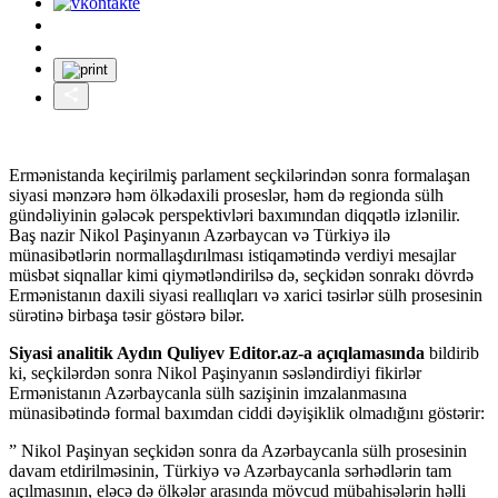
Ermənistanda keçirilmiş parlament seçkilərindən sonra formalaşan
siyasi mənzərə həm ölkədaxili proseslər, həm də regionda sülh
gündəliyinin gələcək perspektivləri baxımından diqqətlə izlənilir.
Baş nazir Nikol Paşinyanın Azərbaycan və Türkiyə ilə
münasibətlərin normallaşdırılması istiqamətində verdiyi mesajlar
müsbət siqnallar kimi qiymətləndirilsə də, seçkidən sonrakı dövrdə
Ermənistanın daxili siyasi reallıqları və xarici təsirlər sülh prosesinin
sürətinə birbaşa təsir göstərə bilər.
Siyasi analitik Aydın Quliyev Editor.az-a açıqlamasında
bildirib
ki, seçkilərdən sonra Nikol Paşinyanın səsləndirdiyi fikirlər
Ermənistanın Azərbaycanla sülh sazişinin imzalanmasına
münasibətində formal baxımdan ciddi dəyişiklik olmadığını göstərir:
” Nikol Paşinyan seçkidən sonra da Azərbaycanla sülh prosesinin
davam etdirilməsinin, Türkiyə və Azərbaycanla sərhədlərin tam
açılmasının, eləcə də ölkələr arasında mövcud mübahisələrin həlli