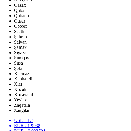
Qazax
Quba
Qubadlı
Qusar
Qəbələ
Saatlı
Şabran
Salyan
Şamaxı
Siyəzən
Sumqayıt
Şuşa
Şəki
Xaçmaz
Xankəndi
Xızı
Xocalı
Xocavənd
Yevlax
Zaqatala
Zəngilan
USD
- 1.7
EUR
- 1.9938
RUB
- 0.022704