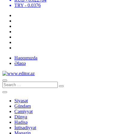
TRY
- 0.0376
Haqqımızda
Əlaqə
Siyasət
Gündəm
Cəmiyyət
Dünya
Hadisə
İqtisadiyyat
Maqazin