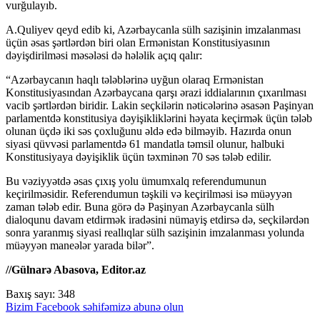
vurğulayıb.
A.Quliyev qeyd edib ki, Azərbaycanla sülh sazişinin imzalanması
üçün əsas şərtlərdən biri olan Ermənistan Konstitusiyasının
dəyişdirilməsi məsələsi də hələlik açıq qalır:
“Azərbaycanın haqlı tələblərinə uyğun olaraq Ermənistan
Konstitusiyasından Azərbaycana qarşı ərazi iddialarının çıxarılması
vacib şərtlərdən biridir. Lakin seçkilərin nəticələrinə əsasən Paşinyan
parlamentdə konstitusiya dəyişikliklərini həyata keçirmək üçün tələb
olunan üçdə iki səs çoxluğunu əldə edə bilməyib. Hazırda onun
siyasi qüvvəsi parlamentdə 61 mandatla təmsil olunur, halbuki
Konstitusiyaya dəyişiklik üçün təxminən 70 səs tələb edilir.
Bu vəziyyətdə əsas çıxış yolu ümumxalq referendumunun
keçirilməsidir. Referendumun təşkili və keçirilməsi isə müəyyən
zaman tələb edir. Buna görə də Paşinyan Azərbaycanla sülh
dialoqunu davam etdirmək iradəsini nümayiş etdirsə də, seçkilərdən
sonra yaranmış siyasi reallıqlar sülh sazişinin imzalanması yolunda
müəyyən maneələr yarada bilər”.
//Gülnarə Abasova, Editor.az
Baxış sayı:
348
Bizim Facebook səhifəmizə abunə olun