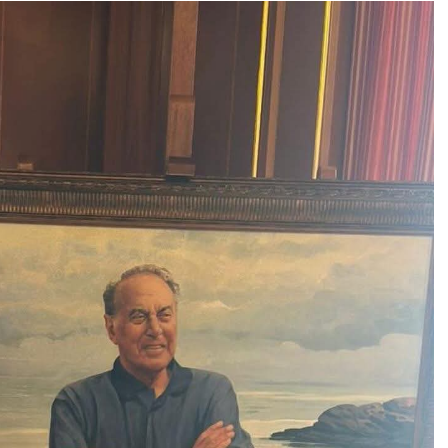
“Xətrinə dəymişəmsə, bağışla məni,
bala” –
Video
07.06.2026 - 00:35