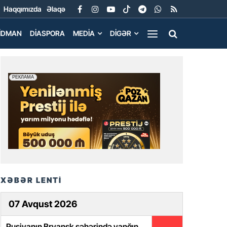
Haqqımızda
Əlaqə
İDMAN
DIASPORA
MEDIA
DIGƏR
XƏBƏR LENTİ
07 Avqust 2026
Rusiyanın Bryansk şəhərində yanğın