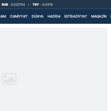
RUB
- 0.022704
TRY
- 0.0376
DƏM
CƏMIYYƏT
DÜNYA
HADISƏ
İQTISADIYYAT
MAQAZIN