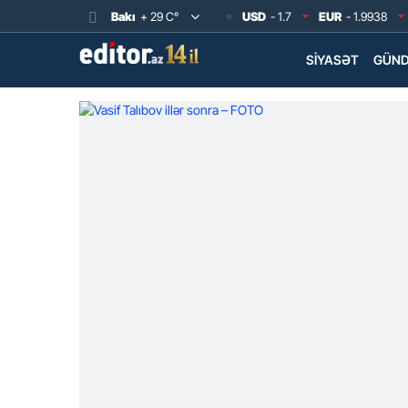
Bakı
+ 29 C°
USD
- 1.7
EUR
- 1.9938
SIYASƏT
GÜN