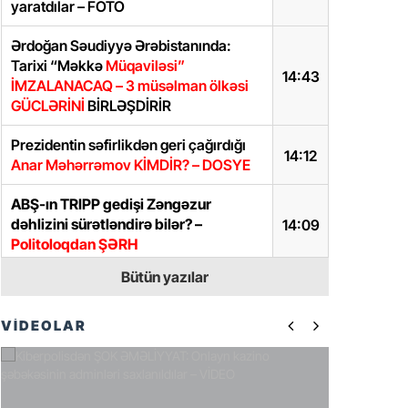
yaratdılar – FOTO
Ərdoğan Səudiyyə Ərəbistanında:
Tarixi “Məkkə
Müqaviləsi”
14:43
İMZALANACAQ – 3 müsəlman ölkəsi
GÜCLƏRİNİ
BİRLƏŞDİRİR
Prezidentin səfirlikdən geri çağırdığı
14:12
Anar Məhərrəmov KİMDİR? – DOSYE
ABŞ-ın TRIPP gedişi Zəngəzur
dəhlizini sürətləndirə bilər? –
14:09
Politoloqdan ŞƏRH
Bütün yazılar
Prezidentdən Abel Məhərrəmovun
13:45
oğlu ilə bağlı SƏRƏNCAM
VİDEOLAR
İlham Əliyevdən iki diplomatla bağlı
13:40
SƏRƏNCAMLAR
Samir Şərifova yeni vəzifə verildi –