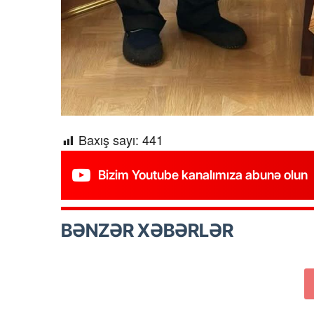
Baxış sayı:
441
Bizim Youtube kanalımıza abunə olun
BƏNZƏR XƏBƏRLƏR