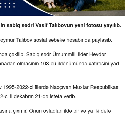
n sabiq sədri Vasif Talıbovun yeni fotosu yayılıb.
 Seymur Talıbov sosial şəbəkə hesabında paylaşıb.
nda çəkilib. Sabiq sədr Ümummilli lider Heydər
 anadan olmasının 103-cü ildönümündə xatirəsini yad
ıbov 1995-2022-ci illərdə Naxçıvan Muxtar Respublikası
2-ci il dekabrın 21-də istefa verib.
ına çıxmır. Onun övladları ildə bir və ya iki dəfə