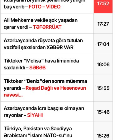
17:52
baş verib –
FOTO – VİDEO
Ali Məhkəmə vəkilə şok yaşadan
17:27
qərar verdi –
TƏFƏRRÜAT
Azərbaycanda rüşvətə görə tutulan
17:04
vəzifəli şəxslərdən XƏBƏR VAR
Tiktoker “Melisa” hava limanında
16:06
saxlanıldı –
SƏBƏB
Tiktoker “Beniz”dən sonra müəmma
yarandı –
Rəşad Dağlı və Həsənovun
15:55
nəvəsi…
Azərbaycanda icra başçısı olmayan
15:46
rayonlar –
SİYAHI
Türkiyə, Pakistan və Səudiyyə
Ərəbistanı “İslam NATO-su”nu
15:26