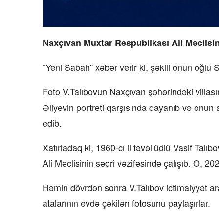
Naxçıvan Muxtar Respublikası Ali Məclisini
“Yeni Sabah” xəbər verir ki, şəkili onun oğlu
Foto V.Talıbovun Naxçıvan şəhərindəki villası
Əliyevin portreti qarşısında dayanıb və onun
edib.
Xatırladaq ki, 1960-cı il təvəllüdlü Vasif Tal
Ali Məclisinin sədri vəzifəsində çalışıb. O, 202
Həmin dövrdən sonra V.Talıbov ictimaiyyət aras
atalarının evdə çəkilən fotosunu paylaşırlar.