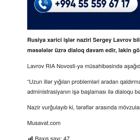
Rusiya xarici işlər naziri Sergey Lavrov bi
məsələlər üzrə dialoq davam edir, lakin göz
Lavrov RIA Novosti-yə müsahibəsində aşağıdakı 
“Uzun illər yığılan problemləri aradan qaldır
administrasiyanın işə başlaması ilə dialoqu bə
Nazir vurğulayıb ki, tərəflər arasında mövzula
Musavat.com
Baxış sayı:
47