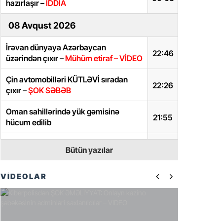
hazırlaşır –
İDDİA
08 Avqust 2026
İrəvan dünyaya Azərbaycan
22:46
üzərindən çıxır –
Mühüm etiraf – VİDEO
Çin avtomobilləri KÜTLƏVİ sıradan
22:26
çıxır –
ŞOK SƏBƏB
Oman sahillərində yük gəmisinə
21:55
hücum edilib
Restoran admistratoru xanım blogeri
21:30
Bütün yazılar
təhqir etdi –
VİDEO
“Azərbaycan cəmiyyəti bölgədə
VİDEOLAR
formalaşmış sülh mühitində yaşamağa
20:57
uyğunlaşır” –
Prezident
Ramiz Mehdiyevin kürəkəninin