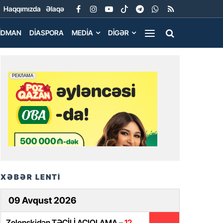
Haqqımızda
Əlaqə
İDMAN
DIASPORA
MEDIA
DIGƏR
XƏBƏR LENTİ
09 Avqust 2026
Zelenskidən TƏCİLİ AÇIQLAMA –
12