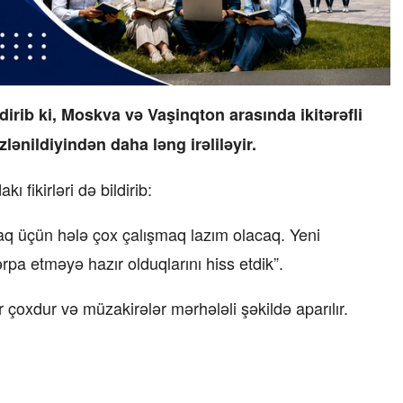
ldirib ki, Moskva və Vaşinqton arasında ikitərəfli
lənildiyindən daha ləng irəliləyir.
fikirləri də bildirib:
maq üçün hələ çox çalışmaq lazım olacaq. Yeni
rpa etməyə hazır olduqlarını hiss etdik”.
r çoxdur və müzakirələr mərhələli şəkildə aparılır.