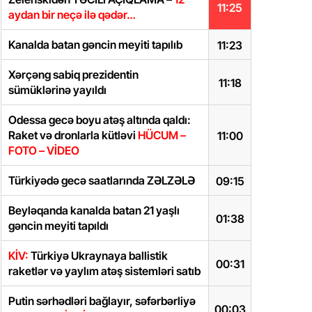
11:25
aydan bir neçə ilə qədər…
Kanalda batan gəncin meyiti tapılıb
11:23
Xərçəng sabiq prezidentin
11:18
sümüklərinə yayıldı
Odessa gecə boyu atəş altında qaldı:
Raket və dronlarla kütləvi
HÜCUM –
11:00
FOTO – VİDEO
Türkiyədə gecə saatlarında ZƏLZƏLƏ
09:15
Beyləqanda kanalda batan 21 yaşlı
01:38
gəncin meyiti tapıldı
KİV:
Türkiyə Ukraynaya ballistik
00:31
raketlər və yaylım atəş sistemləri satıb
Putin sərhədləri bağlayır, səfərbərliyə
00:03