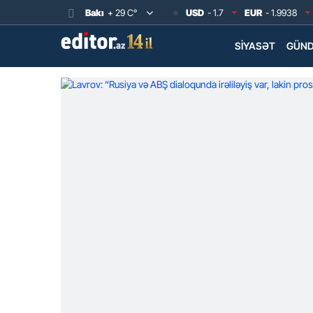
Bakı
+ 29 C°
USD
- 1.7
EUR
- 1.9938
SIYASƏT
GÜN