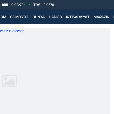
RUB
- 0.022704
TRY
- 0.0376
DƏM
CƏMIYYƏT
DÜNYA
HADISƏ
İQTISADIYYAT
MAQAZIN