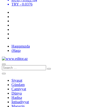
TRY
- 0.0376
Haqqımızda
Əlaqə
Siyasət
Gündəm
Cəmiyyət
Dünya
Hadisə
İqtisadiyyat
Maqazin