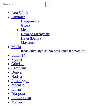
Ana Səhifə
Səhifələr
Haqqımızda
Əlaqə
Media
Hava (Azərbaycan)
Hava (Dünya)
Məzənnə
Media
Redaksiya siyasəti və peşə etikası qaydaları
Editor TV
Siyasət
Gündəm
Cəmiyyət
Dünya
Hadisə
İqtisadiyyat
Maqazin
İdman
Diaspora
Elm və təhsil
Mətbuat