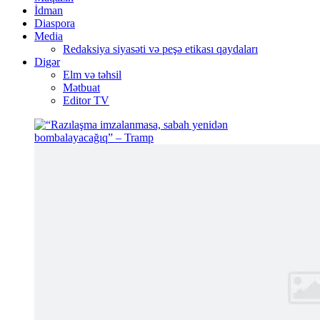
İdman
Diaspora
Media
Redaksiya siyasəti və peşə etikası qaydaları
Digər
Elm və təhsil
Mətbuat
Editor TV