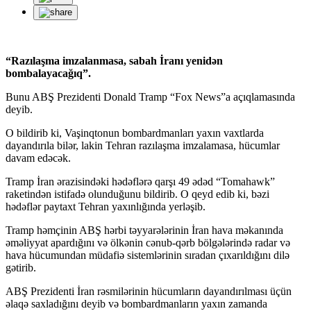
“Razılaşma imzalanmasa, sabah İranı yenidən
bombalayacağıq”.
Bunu ABŞ Prezidenti Donald Tramp “Fox News”a açıqlamasında
deyib.
O bildirib ki, Vaşinqtonun bombardmanları yaxın vaxtlarda
dayandırıla bilər, lakin Tehran razılaşma imzalamasa, hücumlar
davam edəcək.
Tramp İran ərazisindəki hədəflərə qarşı 49 ədəd “Tomahawk”
raketindən istifadə olunduğunu bildirib. O qeyd edib ki, bəzi
hədəflər paytaxt Tehran yaxınlığında yerləşib.
Tramp həmçinin ABŞ hərbi təyyarələrinin İran hava məkanında
əməliyyat apardığını və ölkənin cənub-qərb bölgələrində radar və
hava hücumundan müdafiə sistemlərinin sıradan çıxarıldığını dilə
gətirib.
ABŞ Prezidenti İran rəsmilərinin hücumların dayandırılması üçün
əlaqə saxladığını deyib və bombardmanların yaxın zamanda