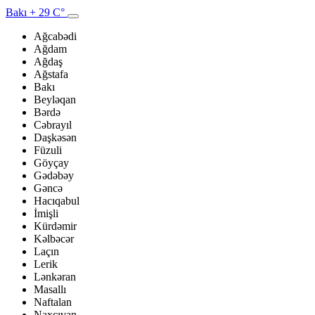
Bakı
+ 29 C°
Ağcabədi
Ağdam
Ağdaş
Ağstafa
Bakı
Beyləqan
Bərdə
Cəbrayıl
Daşkəsən
Füzuli
Göyçay
Gədəbəy
Gəncə
Hacıqabul
İmişli
Kürdəmir
Kəlbəcər
Laçın
Lerik
Lənkəran
Masallı
Naftalan
Naxçıvan