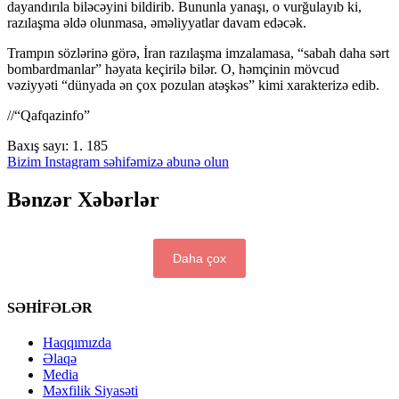
dayandırıla biləcəyini bildirib. Bununla yanaşı, o vurğulayıb ki,
razılaşma əldə olunmasa, əməliyyatlar davam edəcək.
Trampın sözlərinə görə, İran razılaşma imzalamasa, “sabah daha sərt
bombardmanlar” həyata keçirilə bilər. O, həmçinin mövcud
vəziyyəti “dünyada ən çox pozulan atəşkəs” kimi xarakterizə edib.
//“Qafqazinfo”
Baxış sayı:
1. 185
Bizim Instagram səhifəmizə abunə olun
Bənzər Xəbərlər
Daha çox
SƏHİFƏLƏR
Haqqımızda
Əlaqə
Media
Məxfilik Siyasəti