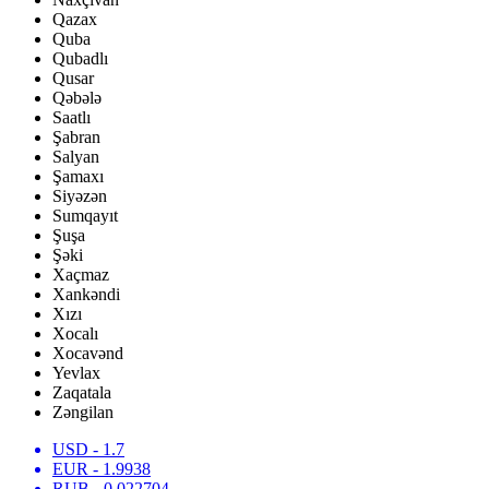
Qazax
Quba
Qubadlı
Qusar
Qəbələ
Saatlı
Şabran
Salyan
Şamaxı
Siyəzən
Sumqayıt
Şuşa
Şəki
Xaçmaz
Xankəndi
Xızı
Xocalı
Xocavənd
Yevlax
Zaqatala
Zəngilan
USD
- 1.7
EUR
- 1.9938
RUB
- 0.022704