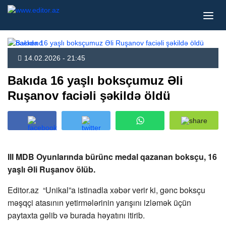
14.02.2026 - 21:45
Bakıda 16 yaşlı boksçumuz Əli
Ruşanov faciəli şəkildə öldü
III MDB Oyunlarında bürünc medal qazanan boksçu, 16
yaşlı Əli Ruşanov ölüb.
Editor.az “Unikal”a istinadla xəbər verir ki, gənc boksçu
məşqçi atasının yetirmələrinin yarışını izləmək üçün
paytaxta gəlib və burada həyatını itirib.