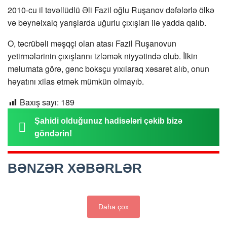
2010-cu il təvəllüdlü Əli Fazil oğlu Ruşanov dəfələrlə ölkə
və beynəlxalq yarışlarda uğurlu çıxışları ilə yadda qalıb.
O, təcrübəli məşqçi olan atası Fazil Ruşanovun
yetirmələrinin çıxışlarını izləmək niyyətində olub. İlkin
məlumata görə, gənc boksçu yıxılaraq xəsarət alıb, onun
həyatını xilas etmək mümkün olmayıb.
Baxış sayı:
189
Şahidi olduğunuz hadisələri çəkib bizə
göndərin!
BƏNZƏR XƏBƏRLƏR
Daha çox