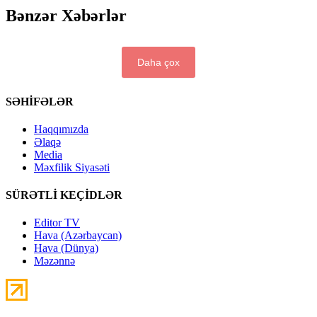
Bənzər Xəbərlər
Daha çox
SƏHİFƏLƏR
Haqqımızda
Əlaqə
Media
Məxfilik Siyasəti
SÜRƏTLİ KEÇİDLƏR
Editor TV
Hava (Azərbaycan)
Hava (Dünya)
Məzənnə