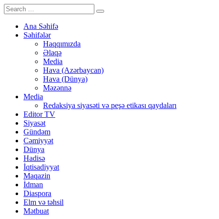
Ana Səhifə
Səhifələr
Haqqımızda
Əlaqə
Media
Hava (Azərbaycan)
Hava (Dünya)
Məzənnə
Media
Redaksiya siyasəti və peşə etikası qaydaları
Editor TV
Siyasət
Gündəm
Cəmiyyət
Dünya
Hadisə
İqtisadiyyat
Maqazin
İdman
Diaspora
Elm və təhsil
Mətbuat