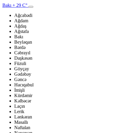
Bakı
+ 29 C°
Ağcabədi
Ağdam
Ağdaş
Ağstafa
Bakı
Beyləqan
Bərdə
Cəbrayıl
Daşkəsən
Füzuli
Göyçay
Gədəbəy
Gəncə
Hacıqabul
İmişli
Kürdəmir
Kəlbəcər
Laçın
Lerik
Lənkəran
Masallı
Naftalan
Naxçıvan