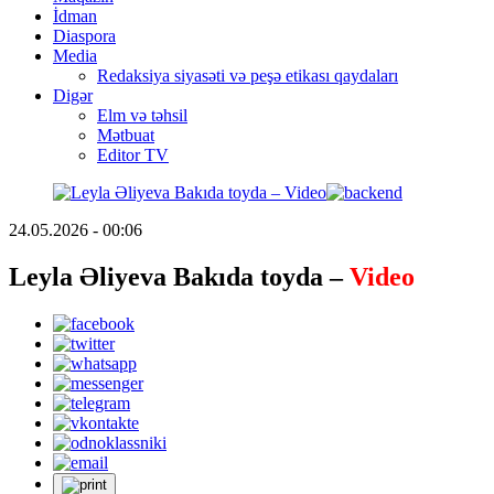
İdman
Diaspora
Media
Redaksiya siyasəti və peşə etikası qaydaları
Digər
Elm və təhsil
Mətbuat
Editor TV
24.05.2026 - 00:06
Leyla Əliyeva Bakıda toyda –
Video