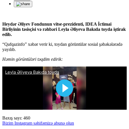
Heydər Əliyev Fondunun vitse-prezidenti, IDEA İctimai
Birliyinin təsisçisi və rəhbəri Leyla Əliyeva Bakıda toyda iştirak
edib.
“Qafqazinfo” xəbər verir ki, toydan görüntülər sosial şəbəkələrədə
yayılıb.
Həmin görüntüləri təqdim edirik:
Baxış sayı:
460
Bizim Instagram səhifəmizə abunə olun