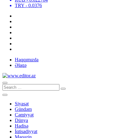
TRY
- 0.0376
Haqqımızda
Əlaqə
Siyasət
Gündəm
Cəmiyyət
Dünya
Hadisə
İqtisadiyyat
Maqazin