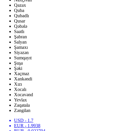
Qazax
Quba
Qubadlı
Qusar
Qəbələ
Saatlı
Şabran
Salyan
Şamaxı
Siyəzən
Sumqayıt
Şuşa
Şəki
Xaçmaz
Xankəndi
Xızı
Xocalı
Xocavənd
Yevlax
Zaqatala
Zəngilan
USD
- 1.7
EUR
- 1.9938
RUB
- 0.022704