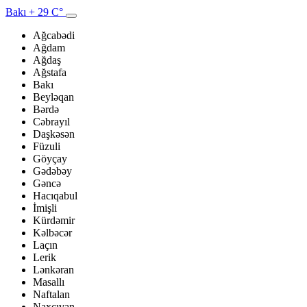
Bakı
+ 29 C°
Ağcabədi
Ağdam
Ağdaş
Ağstafa
Bakı
Beyləqan
Bərdə
Cəbrayıl
Daşkəsən
Füzuli
Göyçay
Gədəbəy
Gəncə
Hacıqabul
İmişli
Kürdəmir
Kəlbəcər
Laçın
Lerik
Lənkəran
Masallı
Naftalan
Naxçıvan