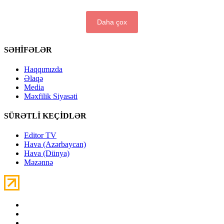
Daha çox
SƏHİFƏLƏR
Haqqımızda
Əlaqə
Media
Məxfilik Siyasəti
SÜRƏTLİ KEÇİDLƏR
Editor TV
Hava (Azərbaycan)
Hava (Dünya)
Məzənnə