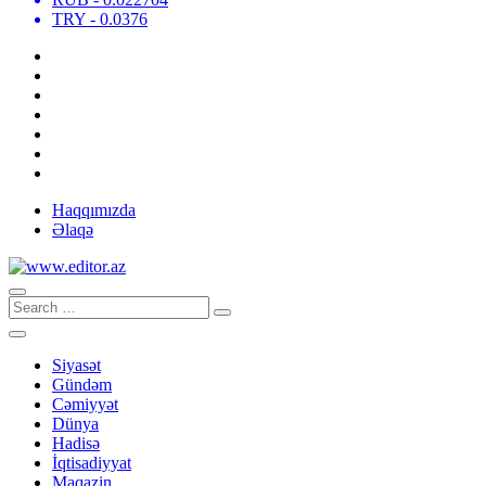
TRY
- 0.0376
Haqqımızda
Əlaqə
Siyasət
Gündəm
Cəmiyyət
Dünya
Hadisə
İqtisadiyyat
Maqazin