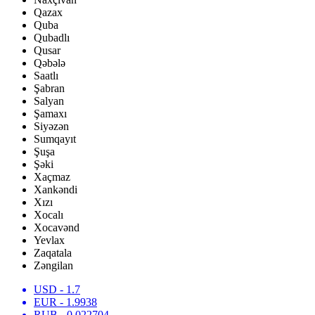
Qazax
Quba
Qubadlı
Qusar
Qəbələ
Saatlı
Şabran
Salyan
Şamaxı
Siyəzən
Sumqayıt
Şuşa
Şəki
Xaçmaz
Xankəndi
Xızı
Xocalı
Xocavənd
Yevlax
Zaqatala
Zəngilan
USD
- 1.7
EUR
- 1.9938
RUB
- 0.022704