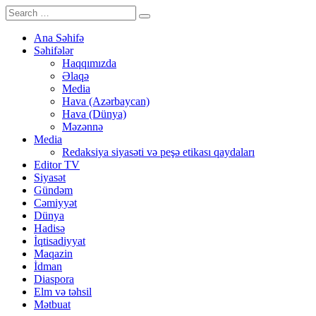
Ana Səhifə
Səhifələr
Haqqımızda
Əlaqə
Media
Hava (Azərbaycan)
Hava (Dünya)
Məzənnə
Media
Redaksiya siyasəti və peşə etikası qaydaları
Editor TV
Siyasət
Gündəm
Cəmiyyət
Dünya
Hadisə
İqtisadiyyat
Maqazin
İdman
Diaspora
Elm və təhsil
Mətbuat