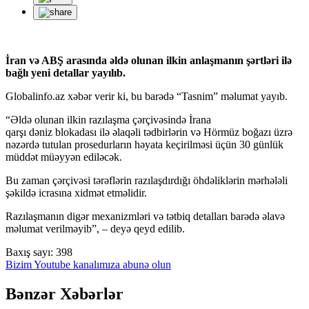
İran və ABŞ arasında əldə olunan ilkin anlaşmanın şərtləri ilə
bağlı yeni detallar yayılıb.
Globalinfo.az xəbər verir ki, bu barədə “Tasnim” məlumat yayıb.
“Əldə olunan ilkin razılaşma çərçivəsində İrana
qarşı dəniz blokadası ilə əlaqəli tədbirlərin və Hörmüz boğazı üzrə
nəzərdə tutulan prosedurların həyata keçirilməsi üçün 30 günlük
müddət müəyyən ediləcək.
Bu zaman çərçivəsi tərəflərin razılaşdırdığı öhdəliklərin mərhələli
şəkildə icrasına xidmət etməlidir.
Razılaşmanın digər mexanizmləri və tətbiq detalları barədə əlavə
məlumat verilməyib”, – deyə qeyd edilib.
Baxış sayı:
398
Bizim Youtube kanalımıza abunə olun
Bənzər Xəbərlər