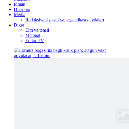
İdman
Diaspora
Media
Redaksiya siyasəti və peşə etikası qaydaları
Digər
Elm və təhsil
Mətbuat
Editor TV