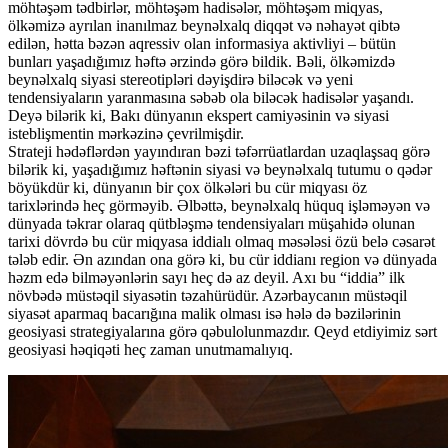
möhtəşəm tədbirlər, möhtəşəm hadisələr, möhtəşəm miqyas,
ölkəmizə ayrılan inanılmaz beynəlxalq diqqət və nəhayət qibtə
edilən, hətta bəzən aqressiv olan informasiya aktivliyi – bütün
bunları yaşadığımız həftə ərzində görə bildik. Bəli, ölkəmizdə
beynəlxalq siyasi stereotipləri dəyişdirə biləcək və yeni
tendensiyaların yaranmasına səbəb ola biləcək hadisələr yaşandı.
Deyə bilərik ki, Bakı dünyanın ekspert camiyəsinin və siyasi
isteblişmentin mərkəzinə çevrilmişdir.
Strateji hədəflərdən yayındıran bəzi təfərrüatlardan uzaqlaşsaq görə
bilərik ki, yaşadığımız həftənin siyasi və beynəlxalq tutumu o qədər
böyükdür ki, dünyanın bir çox ölkələri bu cür miqyası öz
tarixlərində heç görməyib. Əlbəttə, beynəlxalq hüquq işləməyən və
dünyada təkrar olaraq qütbləşmə tendensiyaları müşahidə olunan
tarixi dövrdə bu cür miqyasa iddialı olmaq məsələsi özü belə cəsarət
tələb edir. Ən azından ona görə ki, bu cür iddianı region və dünyada
həzm edə bilməyənlərin sayı heç də az deyil. Axı bu “iddia” ilk
növbədə müstəqil siyasətin təzahürüdür. Azərbaycanın müstəqil
siyasət aparmaq bacarığına malik olması isə hələ də bəzilərinin
geosiyasi strategiyalarına görə qəbulolunmazdır. Qeyd etdiyimiz sərt
geosiyasi həqiqəti heç zaman unutmamalıyıq.