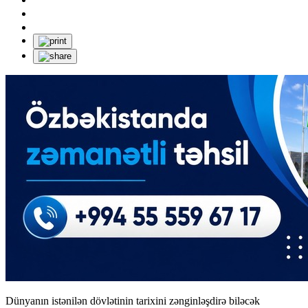
Dünyanın istənilən dövlətinin tarixini zənginləşdirə biləcək