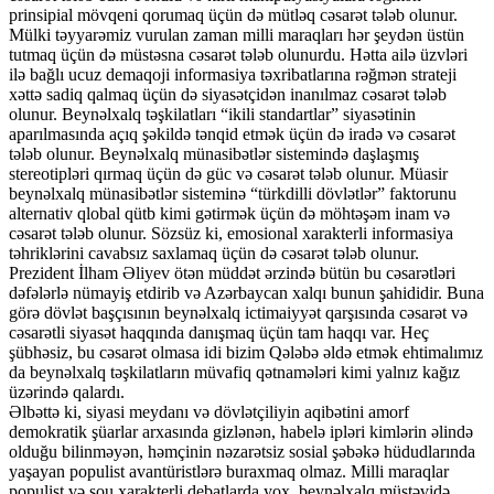
prinsipial mövqeni qorumaq üçün də mütləq cəsarət tələb olunur.
Mülki təyyarəmiz vurulan zaman milli maraqları hər şeydən üstün
tutmaq üçün də müstəsna cəsarət tələb olunurdu. Hətta ailə üzvləri
ilə bağlı ucuz demaqoji informasiya təxribatlarına rəğmən strateji
xəttə sadiq qalmaq üçün də siyasətçidən inanılmaz cəsarət tələb
olunur. Beynəlxalq təşkilatları “ikili standartlar” siyasətinin
aparılmasında açıq şəkildə tənqid etmək üçün də iradə və cəsarət
tələb olunur. Beynəlxalq münasibətlər sistemində daşlaşmış
stereotipləri qırmaq üçün də güc və cəsarət tələb olunur. Müasir
beynəlxalq münasibətlər sisteminə “türkdilli dövlətlər” faktorunu
alternativ qlobal qütb kimi gətirmək üçün də möhtəşəm inam və
cəsarət tələb olunur. Sözsüz ki, emosional xarakterli informasiya
təhriklərini cavabsız saxlamaq üçün də cəsarət tələb olunur.
Prezident İlham Əliyev ötən müddət ərzində bütün bu cəsarətləri
dəfələrlə nümayiş etdirib və Azərbaycan xalqı bunun şahididir. Buna
görə dövlət başçısının beynəlxalq ictimaiyyət qarşısında cəsarət və
cəsarətli siyasət haqqında danışmaq üçün tam haqqı var. Heç
şübhəsiz, bu cəsarət olmasa idi bizim Qələbə əldə etmək ehtimalımız
da beynəlxalq təşkilatların müvafiq qətnamələri kimi yalnız kağız
üzərində qalardı.
Əlbəttə ki, siyasi meydanı və dövlətçiliyin aqibətini amorf
demokratik şüarlar arxasında gizlənən, habelə ipləri kimlərin əlində
olduğu bilinməyən, həmçinin nəzarətsiz sosial şəbəkə hüdudlarında
yaşayan populist avantüristlərə buraxmaq olmaz. Milli maraqlar
populist və şou xarakterli debatlarda yox, beynəlxalq müstəvidə