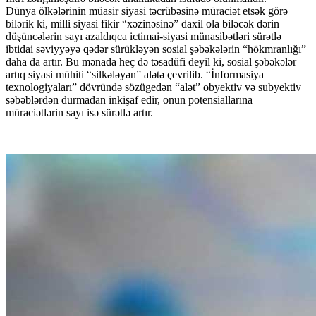
Dünya ölkələrinin müasir siyasi təcrübəsinə müraciət etsək görə
bilərik ki, milli siyasi fikir “xəzinəsinə” daxil ola biləcək dərin
düşüncələrin sayı azaldıqca ictimai-siyasi münasibətləri sürətlə
ibtidai səviyyəyə qədər sürükləyən sosial şəbəkələrin “hökmranlığı”
daha da artır. Bu mənada heç də təsadüfi deyil ki, sosial şəbəkələr
artıq siyasi mühiti “silkələyən” alətə çevrilib. “İnformasiya
texnologiyaları” dövründə sözügedən “alət” obyektiv və subyektiv
səbəblərdən durmadan inkişaf edir, onun potensiallarına
müraciətlərin sayı isə sürətlə artır.