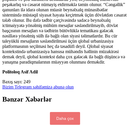
peşəkarlıq və cəsarət nümayiş etdirməklə təmin olunur. “Cəngəllik”
qanunları ilə idarə olunan müasir beynəlxalq münasibətlər
sistemində müstəqil siyasət həyata keçirtmək üçün dövlətdən cəsarət
tələb olunur. Bu dəfə tədbir çərçivəsində sadəcə beynəlxalq
ictimaiyyətə yönəlmiş mühüm mesajlar səsləndirilməyib, dövlət
başçısının mesajları və tədbirin bütövlüklə tematikası gələcək
nəsillərə yönəlmiş sülh ilə bağlı olan siyasi təlimatlardır. Bu cür
taleyüklü mesajların səsləndirilməsi üçün qlobal urbanizasiya
platformasının seçilməsi heç də təsadüfi deyil. Qlobal siyasət
kontekstində urbanizasiya hansısa mühəndis həllinin müzakirəsi
demək deyil, qlobal kontekst daha çox gələcək ilə bağlı düşüncə və
yanaşma paradiqmalarının müəyyən olunması deməkdir.
Politoloq Asif Adil
Baxış sayı:
249
Bizim Telegram səhifəmizə abunə olun
Bənzər Xəbərlər
Daha çox