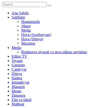
Ana Səhifə
Səhifələr
Haqqımızda
Əlaqə
Media
Hava (Azərbaycan)
Hava (Dünya)
Məzənnə
Media
Redaksiya siyasəti və peşə etikası qaydaları
Editor TV
Siyasət
Gündəm
Cəmiyyət
Dünya
Hadisə
İqtisadiyyat
Maqazin
İdman
Diaspora
Elm və təhsil
Mətbuat