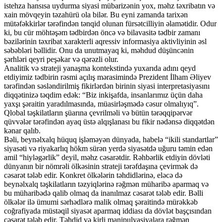
istehza hansısa uydurma siyasi mübarizənin yox, məhz təxribatın və
xain mövqeyin təzahürü ola bilər. Bu eyni zamanda tarixən
mütəfəkkirlər tərəfindən tənqid olunan fürsətcilliyin əlamətidir. Odur
ki, bu cür möhtəşəm tədbirdən öncə və bilavasitə tədbir zamanı
bəzilərinin təxribat xarakterli aqressiv informasiya aktivliyinin əsl
səbəbləri bəllidir. Onu da unutmayaq ki, məhdud düşüncənin
şərhləri qeyri peşəkar və qərəzli olur.
Analitik və strateji yanaşma kontekstində yuxarıda adını qeyd
etdiyimiz tədbirin rəsmi açılış mərasimində Prezident İlham Əliyev
tərəfindən səsləndirilmiş fikirlərdən birinin siyasi interpretasiyasını
diqqətinizə təqdim edək: “Biz inkişafda, insanlarımız üçün daha
yaxşı şəraitin yaradılmasında, müasirləşmədə cəsur olmalıyıq”.
Qlobal təşkilatların şüarına çevrilməli və bütün tərəqqipərvər
qüvvələr tərəfindən ayaq üstə alqışlanası bu fikir nədənsə diqqətdən
kənar qalıb.
Bəli, beynəlxalq hüquq işləməyən dünyada, habelə “ikili standartlar”
siyasəti və riyakarlıq hökm sürən yerdə siyasətdə uğuru təmin edən
amil “hiyləgərlik” deyil, məhz cəsarətdir. Rəhbərlik etdiyin dövləti
dünyanın bir nömrəli ölkəsinin strateji tərəfdaşına çevirmək də
cəsarət tələb edir. Konkret ölkələrin təhdidlərinə, eləcə də
beynəlxalq təşkilatların təzyiqlərinə rəğmən müharibə aparmaq və
bu müharibədə qalib olmaq da inanılmaz cəsarət tələb edir. Bəlli
ölkələr ilə ümumi sərhədlərə malik olmaq şəraitində mürəkkəb
coğrafiyada müstəqil siyasət aparmaq iddiası da dövlət başçısından
cəsarət tələb edir. Təhdid və kirli manipulyasiyalara rəğmən