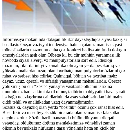
İnformasiya məkanında dolaşan fikirlər dayazlaşdıqca siyasi baxışlar
bəsitləşir. Oxşar vəziyyət tendensiya halına çatan zaman isə siyasi
münasibətlərin məzmunu daha çox konkret hadisə ətrafında dolaşan
emosiyalardan asılı olur. Əlbəttə ki, bu cür mühitin yaranması ilk
növbədə siyasi alverçi və manipulyatorlara sərf edir. İdeoloji
məzmun, fikir dərinliyi və analitika olmayan yerdə peşəkarlıq və
yüksək amallardan uzaq olan təxribatçı manipulyatorlar özlərini çox
rahat və sərbəst hiss edirlər. Qalmaqal, böhtan və təxribat məhz
dayaz, ucuz, qərəzli və sifarişli yanaşmanın məhsullarıdır. Qərəzə
yoluxmuş bu cür “xəstə” yanaşma vasitəsilə ölkənin tarixinə
unudulmaz hadisə kimi daxil olmuş tədbirin mahiyyətini hava şəraiti
ilə bağlı ucuzlaşdırma cəhdlərinin də əsas səbəblərindən biri məhz
ciddi təhlil və analitikadan uzaq dayanmağımızdır.
Sözsüz ki, dayazlıq olan yerdə “bəsitlik” özünü çox rahat hiss edir.
Bəsit fikir və məsuliyyətsizlik bir arada olan zaman isə fəlakətlər
qaçılmaz olur. Sözün hərfi mənasında bütün dünyanın diqqəti
vətəndaşı olduğumuz doğma məmləkətimizə yönəldiyi zaman
ölkənin beynəlxalq nüfuzuna qarşı yönəlmiş hətta ən kiçik bir