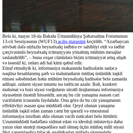
Belə ki, mayın 18-də Bakıda Ümumdünya Şəhərsalma Forumunun
13-cü Sessiyasının (WUF13)
açılış mərasimi
keçirilib. “Azərbaycan
növbəti dəfə nüfuzlu beynəlxalq tədbirə ev sahibliyi etdi və tədbir
çərçivəsində beynəlxalq ictimaiyyətə yönəlmiş mühüm mesajlar
səsləndirilib”, – buna oxşar cümlələrə bizim ictimaiyyət artıq alışıb
və təəssüf ki, onları adi hal kimi qəbul edir.
Etiraf etməliyik ki, informasiya məkanında hadisələrin sadəcə
nəqlinə hesablanmış şərh və məlumatların mütləq üstünlük təşkil
etməsi səbəbindən hətta mühüm beynəlxalq hadisələr belə zamanla
adiləşir, onların siyasi tutumu isə tədricən azalır. Bəli, konkret
məlumat və bəzi siyasi vurğuların sürətli tirajlanması informasiya
siyasətinin önəmli hissəsidir, ancaq bu cür yanaşma əsasən cari
vəzifələrin icrasında faydalıdır. Ona görə də bu cür yanaşmanın
effektivliyi əsasən qısa müddətli olur. Qeyd olunan yanaşma
üstünlük təşkil edən zaman cəmi bir qərəzli və emosional
informasiya təxribatı əldə olunan vacib nəticələri belə itirtdirir.
Uzunmüddətli hədəflərə xidmət edən və ideoloji müstəviyə daha
yaxın olan strateji məqsədlərə nail olmaq üçün mütləq milli siyasi
fikri zənginləşdirə biləcək analitikadan istifadə olunmalıdır.