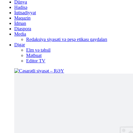
Dünya
Hadisə
İqtisadiyyat
Maqazin
İdman
Diaspora
Media
Redaksiya siyasəti və peşə etikası qaydaları
Digər
Elm və təhsil
Mətbuat
Editor TV