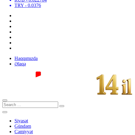
TRY
- 0.0376
Haqqımızda
Əlaqə
Siyasət
Gündəm
Cəmiyyət