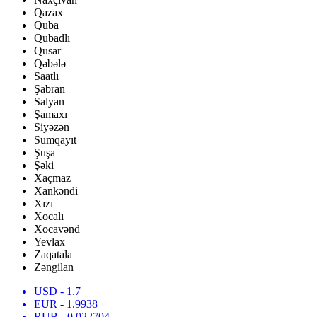
Qazax
Quba
Qubadlı
Qusar
Qəbələ
Saatlı
Şabran
Salyan
Şamaxı
Siyəzən
Sumqayıt
Şuşa
Şəki
Xaçmaz
Xankəndi
Xızı
Xocalı
Xocavənd
Yevlax
Zaqatala
Zəngilan
USD
- 1.7
EUR
- 1.9938
RUB
- 0.022704