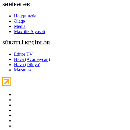
SƏHİFƏLƏR
Haqqımızda
Əlaqə
Media
Məxfilik Siyasəti
SÜRƏTLİ KEÇİDLƏR
Editor TV
Hava (Azərbaycan)
Hava (Dünya)
Məzənnə