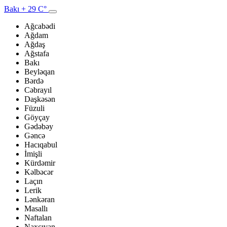
Bakı
+ 29 C°
Ağcabədi
Ağdam
Ağdaş
Ağstafa
Bakı
Beyləqan
Bərdə
Cəbrayıl
Daşkəsən
Füzuli
Göyçay
Gədəbəy
Gəncə
Hacıqabul
İmişli
Kürdəmir
Kəlbəcər
Laçın
Lerik
Lənkəran
Masallı
Naftalan
Naxçıvan