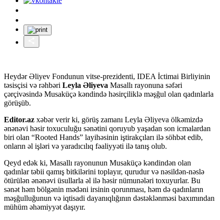
Heydər Əliyev Fondunun vitse-prezidenti, IDEA İctimai Birliyinin
təsisçisi və rəhbəri
Leyla Əliyeva
Masallı rayonuna səfəri
çərçivəsində Musaküçə kəndində həsirçiliklə məşğul olan qadınlarla
görüşüb.
Editor.az
xəbər verir ki, görüş zamanı Leyla Əliyeva ölkəmizdə
ənənəvi həsir toxuculuğu sənətini qoruyub yaşadan son icmalardan
biri olan “Rooted Hands” layihəsinin iştirakçıları ilə söhbət edib,
onların əl işləri və yaradıcılıq fəaliyyəti ilə tanış olub.
Qeyd edək ki, Masallı rayonunun Musaküçə kəndindən olan
qadınlar təbii qamış bitkilərini toplayır, qurudur və nəsildən-nəslə
ötürülən ənənəvi üsullarla əl ilə həsir nümunələri toxuyurlar. Bu
sənət həm bölgənin mədəni irsinin qorunması, həm də qadınların
məşğulluğunun və iqtisadi dayanıqlığının dəstəklənməsi baxımından
mühüm əhəmiyyət daşıyır.