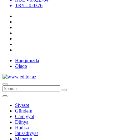
TRY
- 0.0376
Haqqımızda
Əlaqə
Siyasət
Gündəm
Cəmiyyət
Dünya
Hadisə
İqtisadiyyat
Maqazin