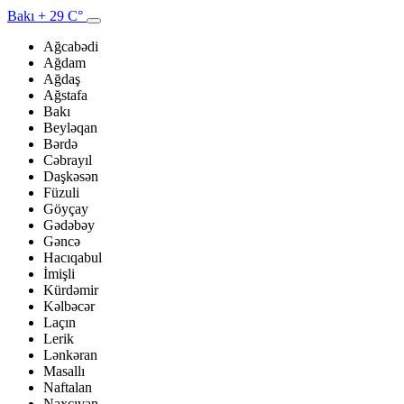
Bakı
+ 29 C°
Ağcabədi
Ağdam
Ağdaş
Ağstafa
Bakı
Beyləqan
Bərdə
Cəbrayıl
Daşkəsən
Füzuli
Göyçay
Gədəbəy
Gəncə
Hacıqabul
İmişli
Kürdəmir
Kəlbəcər
Laçın
Lerik
Lənkəran
Masallı
Naftalan
Naxçıvan