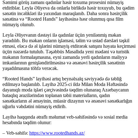
Səmimi görüş zamanı qadınlar həsir toxuma prosesini nümayiş
etdiriblər. Leyla Əliyeva da onlarla birlikdə həsir toxuyub, bu qədim
sənətin incəlikləri ilə yaxından maraqlanıb. Daha sonra həsirçilik
sənətinə və “Rooted Hands” layihəsinə həsr olunmuş qısa film
nümayiş olunub.
Leyla Əliyevanın dəstəyi ilə qadınlar üçün yenilənmiş məkan
yaradılıb. Bu məkan onların işləməsi, təlim və ustad dərsləri təşkil
etməsi, eləcə də əl işlərini nümayiş etdirərək satışını həyata keçirməsi
üçün nəzərdə tutulub. Təşəbbüs Masallıda yeni mədəni və turistik
məkanın formalaşmasına, eyni zamanda yerli qadınların maliyyə
imkanlarının genişləndirilməsinə və ənənəvi həsirçilik sənətinin
yaşadılmasına töhfə verəcək.
“Rooted Hands” layihəsi artıq beynəlxalq səviyyədə də təbliğ
edilməyə başlanılıb. Layihə 2025-ci ildə Milan Moda Həftəsində
dayanıqlı moda işləri çərçivəsində təqdim olunaraq Azərbaycanın
bataqlıq ərazilərindən toplanan təbii materialların, qadın
sənətkarların əl əməyinin, müasir dizaynın və ənənəvi sənətkarlığın
uğurlu vəhdətini nümayiş etdirib.
Layihə haqqında ətraflı məlumat veb-səhifəsində və sosial media
hesabında təqdim olunur:
– Veb-səhifə:
https://www.rootedhands.az/