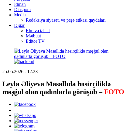
İdman
Diaspora
Media
Redaksiya siyasəti və peşə etikası qaydaları
Digər
Elm və təhsil
Mətbuat
Editor TV
25.05.2026 - 12:23
Leyla Əliyeva Masallıda həsirçiliklə
məşğul olan qadınlarla görüşüb –
FOTO