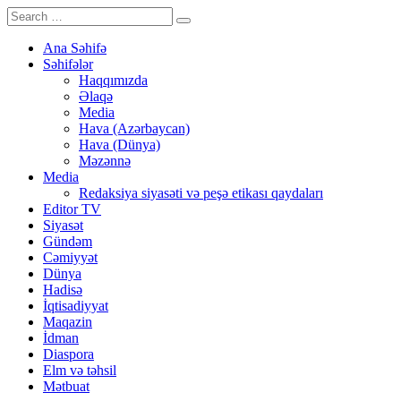
Ana Səhifə
Səhifələr
Haqqımızda
Əlaqə
Media
Hava (Azərbaycan)
Hava (Dünya)
Məzənnə
Media
Redaksiya siyasəti və peşə etikası qaydaları
Editor TV
Siyasət
Gündəm
Cəmiyyət
Dünya
Hadisə
İqtisadiyyat
Maqazin
İdman
Diaspora
Elm və təhsil
Mətbuat