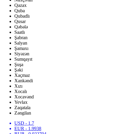
Qazax
Quba
Qubadlı
Qusar
Qəbələ
Saatlı
Şabran
Salyan
Şamaxı
Siyəzən
Sumqayıt
Şuşa
Şəki
Xaçmaz
Xankəndi
Xızı
Xocalı
Xocavənd
Yevlax
Zaqatala
Zəngilan
USD
- 1.7
EUR
- 1.9938
RUB
- 0.022704