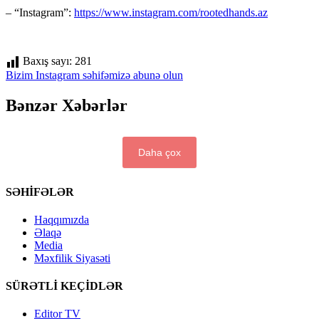
– “Instagram”:
https://www.instagram.com/rootedhands.az
Baxış sayı:
281
Bizim Instagram səhifəmizə abunə olun
Bənzər Xəbərlər
Daha çox
SƏHİFƏLƏR
Haqqımızda
Əlaqə
Media
Məxfilik Siyasəti
SÜRƏTLİ KEÇİDLƏR
Editor TV