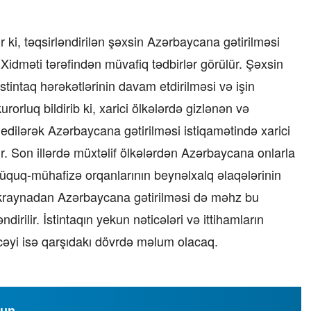
bala” –
Video
07.06.2026 - 00:35
ki, təqsirləndirilən şəxsin Azərbaycana gətirilməsi
 Xidməti tərəfindən müvafiq tədbirlər görülür. Şəxsin
stintaq hərəkətlərinin davam etdirilməsi və işin
rluq bildirib ki, xarici ölkələrdə gizlənən və
edilərək Azərbaycana gətirilməsi istiqamətində xarici
r. Son illərdə müxtəlif ölkələrdən Azərbaycana onlarla
hüquq-mühafizə orqanlarının beynəlxalq əlaqələrinin
Ukraynadan Azərbaycana gətirilməsi də məhz bu
rilir. İstintaqın yekun nəticələri və ittihamların
əyi isə qarşıdakı dövrdə məlum olacaq.