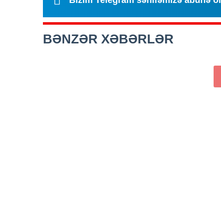
Bizim Telegram səhifəmizə abunə o
BƏNZƏR XƏBƏRLƏR