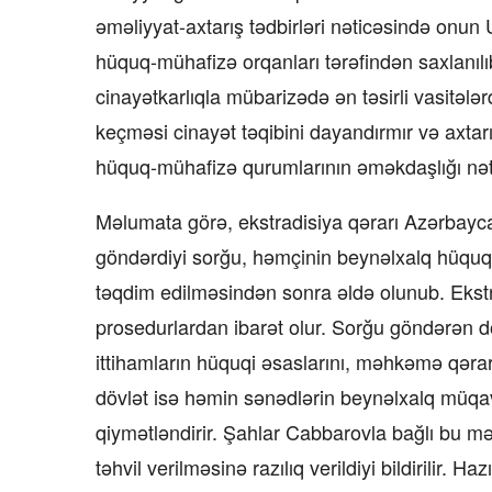
əməliyyat-axtarış tədbirləri nəticəsində onun
hüquq-mühafizə orqanları tərəfindən saxlanılıb
cinayətkarlıqla mübarizədə ən təsirli vasitələ
keçməsi cinayət təqibini dayandırmır və axtarış
hüquq-mühafizə qurumlarının əməkdaşlığı nəti
Məlumata görə, ekstradisiya qərarı Azərbay
göndərdiyi sorğu, həmçinin beynəlxalq hüquqi
təqdim edilməsindən sonra əldə olunub. Ekst
prosedurlardan ibarət olur. Sorğu göndərən döv
ittihamların hüquqi əsaslarını, məhkəmə qərar
dövlət isə həmin sənədlərin beynəlxalq müqav
qiymətləndirir. Şahlar Cabbarovla bağlı bu m
təhvil verilməsinə razılıq verildiyi bildirilir. H