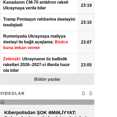
Kanadanın CM-70 antidron raketi
23:19
Ukraynaya verilə bilər
Tramp Pentaqon rəhbərinə dəstəyini
23:10
təsdiqlədi
Rumıniyada Ukraynaya maliyyə
dəstəyi ilə bağlı açıqlama:
Büdcə
23:07
buna imkan vermir
Zelenski:
Ukraynanın öz ballistik
raketləri 2026–2027-ci illərdə hazır
23:05
ola bilər
Bütün yazılar
Ukraynada elektrik enerjisinin
bölgüsü dəyişdirilir: Hökumət yeni
23:02
qaydaları təsdiqlədi
VİDEOLAR
Yaponiyada internet mağazasında 2
min sifarişi ləğv edən qadın həbs
22:50
Kiberpolisdən ŞOK ƏMƏLİYYAT:
AZAL-da 
olundu