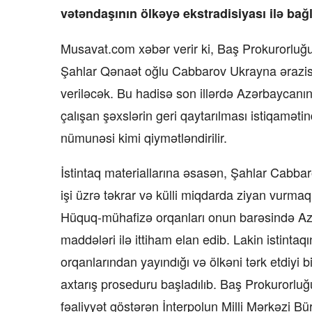
vətəndaşının ölkəyə ekstradisiyası ilə bağl
Musavat.com xəbər verir ki, Baş Prokurorluğ
Şahlar Qənaət oğlu Cabbarov Ukrayna ərazis
veriləcək. Bu hadisə son illərdə Azərbaycanın
çalışan şəxslərin geri qaytarılması istiqaməti
nümunəsi kimi qiymətləndirilir.
İstintaq materiallarına əsasən, Şahlar Cabba
işi üzrə təkrar və külli miqdarda ziyan vurmaql
Hüquq-mühafizə orqanları onun barəsində Az
maddələri ilə ittiham elan edib. Lakin isti
orqanlarından yayındığı və ölkəni tərk etdiyi 
axtarış proseduru başladılıb. Baş Prokurorluğ
fəaliyyət göstərən İnterpolun Milli Mərkəzi Bü