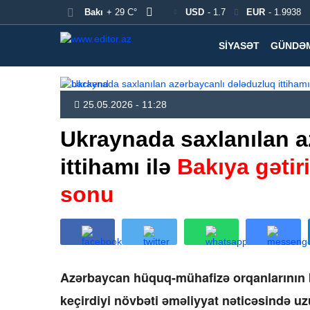
Bakı
+ 29 C°
USD
- 1.7
EUR
- 1.9938
SIYASƏT
GÜNDƏ
25.05.2026 - 11:28
Ukraynada saxlanılan a
ittihamı ilə
Bakıya gətiri
sonu
Azərbaycan hüquq-mühafizə orqanlarının 
keçirdiyi növbəti əməliyyat nəticəsində 