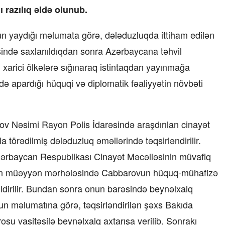
ı razılıq əldə olunub.
un yaydığı məlumata görə, dələduzluqda ittiham edilən
ində saxlanıldıqdan sonra Azərbaycana təhvil
 xarici ölkələrə sığınaraq istintaqdan yayınmağa
ndə apardığı hüquqi və diplomatik fəaliyyətin növbəti
rov Nəsimi Rayon Polis İdarəsində araşdırılan cinayət
a törədilmiş dələduzluq əməllərində təqsirləndirilir.
ərbaycan Respublikası Cinayət Məcəlləsinin müvafiq
ntaqın müəyyən mərhələsində Cabbarovun hüquq-mühafizə
bildirilir. Bundan sonra onun barəsində beynəlxalq
un məlumatına görə, təqsirləndirilən şəxs Bakıda
rosu vasitəsilə beynəlxalq axtarışa verilib. Sonrakı