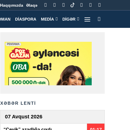
Haqqımızda
Əlaqə
DMAN
DIASPORA
MEDIA
DIGƏR
XƏBƏR LENTİ
07 Avqust 2026
“Çevik” azadlığa çıxdı
01:17