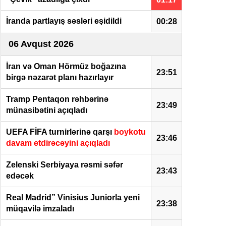
İranda partlayış səsləri eşidildi
00:28
06 Avqust 2026
İran və Oman Hörmüz boğazına
23:51
birgə nəzarət planı hazırlayır
Tramp Pentaqon rəhbərinə
23:49
münasibətini açıqladı
UEFA FİFA turnirlərinə qarşı
boykotu
23:46
davam etdirəcəyini açıqladı
Zelenski Serbiyaya rəsmi səfər
23:43
edəcək
Real Madrid” Vinisius Juniorla yeni
23:38
müqavilə imzaladı