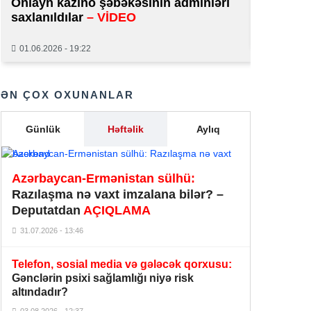
Onlayn kazino şəbəkəsinin adminləri
normal 
saxlanıldılar
– VİDEO
Polşa Rusiyanın raketlərini Ukrayna
29.01.2026
səmasında vurmağı müzakirəyə
22:49
01.06.2026 - 19:22
çıxarır
Dənizdə batan Ruslan Azərbaycan
ƏN ÇOX OXUNANLAR
22:35
çempionu imiş
Günlük
Həftəlik
Aylıq
Almaniyada iki tramvay toqquşdu:
22:22
azı 30 nəfər xəsarət aldı
“Kristal”dan bahalı Biləcəri
Azərbaycan-Ermənistan sülhü:
layihəsini diriltmək üçün METRO
Razılaşma nə vaxt imzalana bilər? –
21:22
REKLAMI –
3 dəqiqə yalanı və
Deputatdan
AÇIQLAMA
səfərbər olunan resurslar
31.07.2026 - 13:46
Zelenski Azərbaycana təşəkkür etdi
Telefon, sosial media və gələcək qorxusu:
– Bayramovla görüşdən önəmli
20:55
Gənclərin psixi sağlamlığı niyə risk
detallar –
FOTO – VİDEO
altındadır?