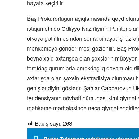
həyata keçirilir.
Baş Prokurorluğun açıqlamasında qeyd olunur 
istiqamətində Ədliyyə Nazirliyinin Penitensiar
ölkəyə gətirilməsindən sonra cinayət işi üzrə i
məhkəməyə göndərilməsi gözlənilir. Baş Prokuro
beynəlxalq axtarışda olan şəxslərin müəyyən 
tərəfdaş qurumlarla əməkdaşlıq davam etdirili
axtarışda olan şəxsin ekstradisiya olunması 
genişləndiyini göstərir. Şahlar Cabbarovun 
tendensiyanın növbəti nümunəsi kimi qiymətləndi
məhkəmə mərhələsində necə qiymətləndiriləc
Baxış sayı:
263