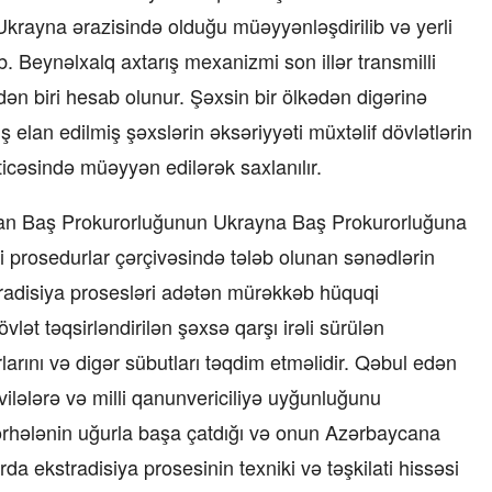
 Ukrayna ərazisində olduğu müəyyənləşdirilib və yerli
. Beynəlxalq axtarış mexanizmi son illər transmilli
rdən biri hesab olunur. Şəxsin bir ölkədən digərinə
 elan edilmiş şəxslərin əksəriyyəti müxtəlif dövlətlərin
cəsində müəyyən edilərək saxlanılır.
can Baş Prokurorluğunun Ukrayna Baş Prokurorluğuna
 prosedurlar çərçivəsində tələb olunan sənədlərin
radisiya prosesləri adətən mürəkkəb hüquqi
lət təqsirləndirilən şəxsə qarşı irəli sürülən
larını və digər sübutları təqdim etməlidir. Qəbul edən
ilələrə və milli qanunvericiliyə uyğunluğunu
ərhələnin uğurla başa çatdığı və onun Azərbaycana
azırda ekstradisiya prosesinin texniki və təşkilati hissəsi
“Xətrinə dəymişəmsə, bağışla məni,