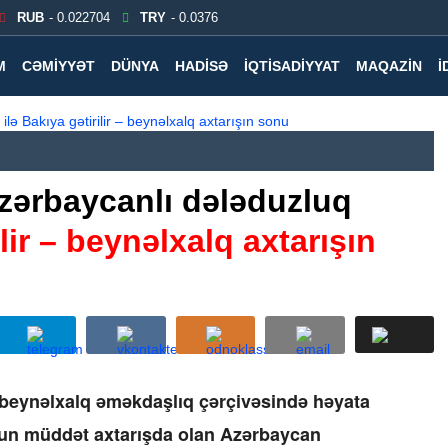
RUB
- 0.022704
TRY
- 0.0376
M
CƏMIYYƏT
DÜNYA
HADISƏ
İQTISADIYYAT
MAQAZIN
İ
zərbaycanlı dələduzluq
lir – beynəlxalq axtarışın
beynəlxalq əməkdaşlıq çərçivəsində həyata
uzun müddət axtarışda olan Azərbaycan