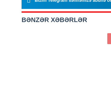
Bizim Telegram səhifəmizə abunə o
BƏNZƏR XƏBƏRLƏR