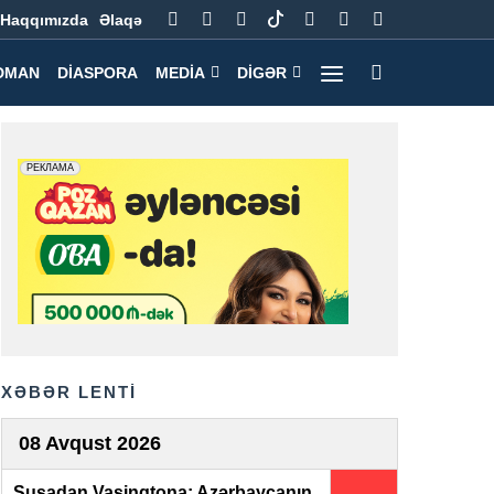
Haqqımızda
Əlaqə
DMAN
DIASPORA
MEDIA
DIGƏR
XƏBƏR LENTİ
08 Avqust 2026
Şuşadan Vaşinqtona: Azərbaycanın