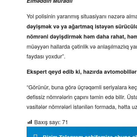
Elməddin Muradlı
Yol polisinin yaranmış situasiyanı nəzərə al
dəyişmək və ya ağartmaq istəyən sürücülə
nömrəni dəyişdirmək həm daha rahat, həm
müəyyən hallarda çətinlik və anlaşılmazlıq ya
faydası yoxdur”.
Ekspert qeyd edib ki, hazırda avtomobill
“Görünür, buna görə üçrəqəmli seriyalara keçid 
defissiz nömrələrin çapını təmin edə bilir. Üst
vasitələr nömrələri istənilən formada, hətta u
Baxış sayı:
71