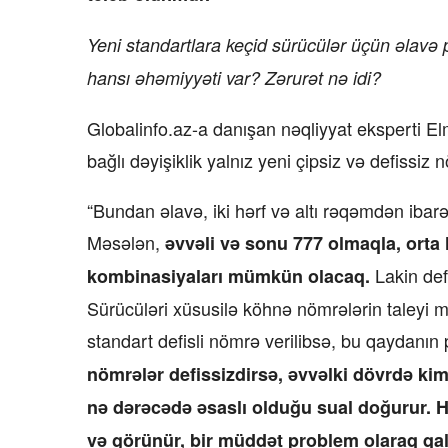
Yeni standartlara keçid sürücülər üçün əlavə
hansı əhəmiyyəti var? Zərurət nə idi?
Globalinfo.az-a danışan nəqliyyat eksperti Elm
bağlı dəyişiklik yalnız yeni çipsiz və defissiz 
“Bundan əlavə, iki hərf və altı rəqəmdən ibarə
Məsələn,
əvvəli və sonu 777 olmaqla, orta 
Lakin def
kombinasiyaları mümkün olacaq.
Sürücüləri xüsusilə köhnə nömrələrin taleyi 
standart defisli nömrə verilibsə, bu qaydanın
nömrələr defissizdirsə, əvvəlki dövrdə k
nə dərəcədə əsaslı olduğu sual doğurur. 
və görünür, bir müddət problem olaraq qa