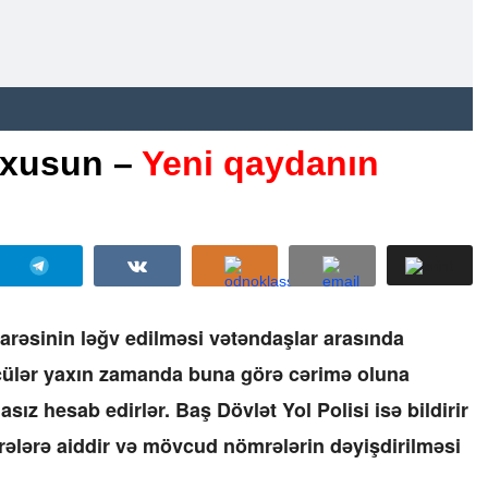
oxusun –
Yeni qaydanın
şarəsinin ləğv edilməsi vətəndaşlar arasında
cülər yaxın zamanda buna görə cərimə oluna
sız hesab edirlər. Baş Dövlət Yol Polisi isə bildirir
mrələrə aiddir və mövcud nömrələrin dəyişdirilməsi