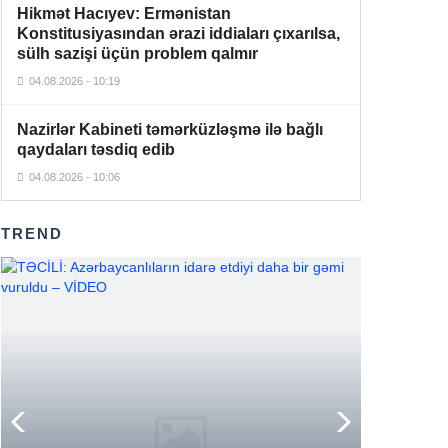
Zelenski prezident kimi ilk dəfə
Hikmət Hacıyev: Ermənistan
21:16
Konstitusiyasından ərazi iddiaları çıxarılsa,
Serbiyaya səfər edib
sülh sazişi üçün problem qalmır
Aİ-nin genişlənməsi sual altındadır –
04.08.2026 - 10:19
20:46
FT
Nazirlər Kabineti təmərküzləşmə ilə bağlı
Ukrayna məsələsi İtaliyada siyasi
qaydaları təsdiq edib
20:39
parçalanmanı dərinləşdirir –
Politico
04.08.2026 - 10:06
“Bandotdel” İlqar Həmidovu həbs
20:10
etdi
TREND
Azərbaycanəsilli Emil Əliyev Rusiya
Minifutbol Assosiasiyasının
20:07
prezidenti seçildi
Yağıntılı havaların səbəbi bu imiş –
19:13
Şok açıqlama
Süleyman Mikayılovun 10 illik
18:47
müavininə hökm oxundu