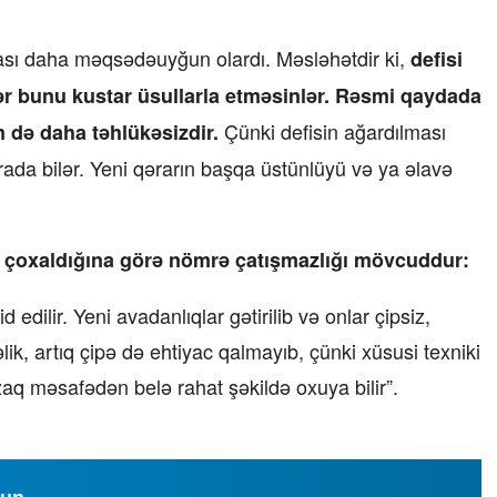
ması daha məqsədəuyğun olardı. Məsləhətdir ki,
defisi
r bunu kustar üsullarla etməsinlər. Rəsmi qaydada
Çünki defisin ağardılması
 də daha təhlükəsizdir.
rada bilər. Yeni qərarın başqa üstünlüyü və ya əlavə
ər çoxaldığına görə nömrə çatışmazlığı mövcuddur:
edilir. Yeni avadanlıqlar gətirilib və onlar çipsiz,
əlik, artıq çipə də ehtiyac qalmayıb, çünki xüsusi texniki
zaq məsafədən belə rahat şəkildə oxuya bilir”.