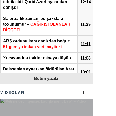
təbrik etdi, Qərbi Azərbaycandan
12:14
danışdı
Səfərbərlik zamanı bu şəxslərə
toxunulmur –
ÇAĞIRIŞI OLANLAR
11:39
DİQQƏT!
ABŞ ordusu İranı dənizdən boğur:
11:11
51 gəmiyə imkan verilməyib ki…
Xocavənddə traktor minaya düşüb
11:08
Dalaşanları ayırarkən öldürülən Azər
10:01
vəkilin qardaşı imiş –
FOTO
Bütün yazılar
“Gürcüstandakı münaqişənin sülh
09:56
yolu ilə həllini dəstəkləyirik” –
XİN
VİDEOLAR
Ukrayna Rusiyanın sənaye
obyektlərini vurdu:
Xəsarət alanlar
09:41
var – VİDEO