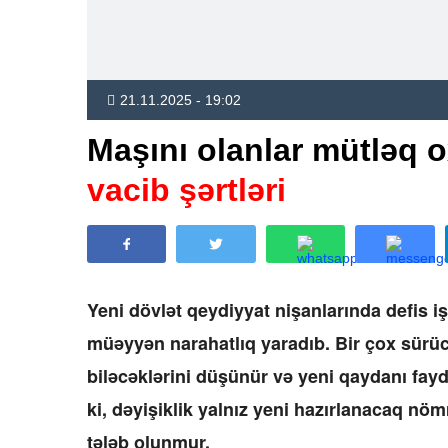
21.11.2025 - 19:02
Maşını olanlar mütləq 
vacib şərtləri
Yeni dövlət qeydiyyat nişanlarında defis i
müəyyən narahatlıq yaradıb. Bir çox sürü
biləcəklərini düşünür və yeni qaydanı fayda
ki, dəyişiklik yalnız yeni hazırlanacaq nö
tələb olunmur.