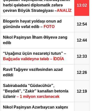
hərbi qələbəni diplomatik zəfərə
13:02
çevirən Böyük Strategiyası –
ANALİZ
Blogerin həyat yoldaşı onun ad
12:54
günündə vəfat edib –
FOTO
Nikol Paşinyan İlham Əliyevə zəng
12:44
edib
“Uşağınız üçün nəzarətçi tutun” –
12:33
Bağçada valideynə tələb – İDDİA
Ravil Tağıyev vəzifəsindən azad
12:26
edildi
Sabirabadda “Güdəcühür”,
“Beşdəli”, “Zakir” kanalları betonla
12:19
üzlənir
– 1 milyon xərclənəcək
Nikol Paşinyan Azərbaycan xalqını