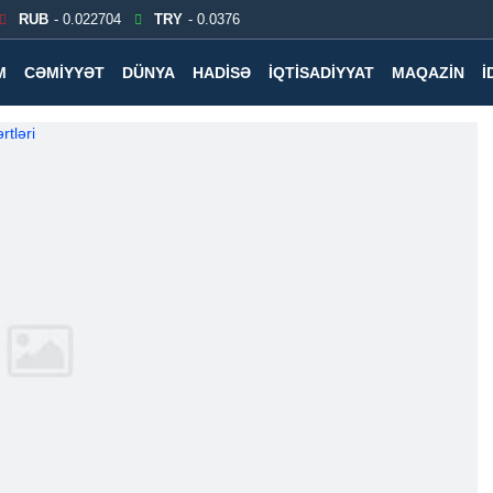
RUB
- 0.022704
TRY
- 0.0376
M
CƏMIYYƏT
DÜNYA
HADISƏ
İQTISADIYYAT
MAQAZIN
İ