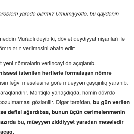
 problem yarada bilırmi? Ümumiyyətlə, bu qaydanın
əddin Muradlı deyib ki, dövlət qeydiyyat nişanları ilə
nömrələrin verilməsini əhatə edir:
t yeni nömrələrin veriləcəyi də açıqlanıb.
hissəsi istənilən hərflərlə formalaşan nömrə
isin ləğvi məsələsinə görə müəyyən çaşqınlıq yaranıb.
maraqlandırır. Məntiqlə yanaşdıqda, həmin dövrdə
 pozulmaması gözlənilir. Digər tərəfdən,
bu gün verilən
imsə defisi ağardıbsa, bunun üçün cərimələnmənin
Hazırda bu, müəyyən ziddiyyət yaradan məsələdir
lacaq.