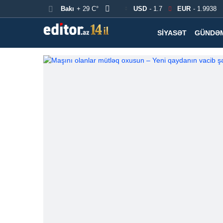
Bakı
+ 29 C°
USD
- 1.7
EUR
- 1.9938
SIYASƏT
GÜNDƏ