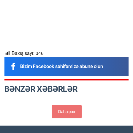
Baxış sayı:
346
Bizim Facebook səhifəmizə abunə olun
BƏNZƏR XƏBƏRLƏR
Daha çox