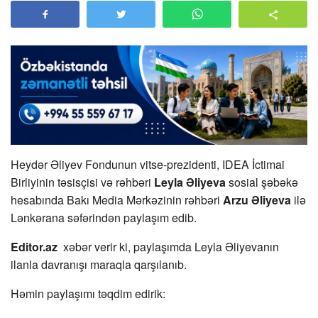
Heydər Əliyev Fondunun vitse-prezidenti, IDEA İctimai
Birliyinin təsisçisi və rəhbəri
Leyla Əliyeva
sosial şəbəkə
hesabında Bakı Media Mərkəzinin rəhbəri
Arzu Əliyeva
ilə
Lənkərana səfərindən paylaşım edib.
Editor.az
xəbər verir ki, paylaşımda Leyla Əliyevanın
ilanla davranışı maraqla qarşılanıb.
Həmin paylaşımı təqdim edirik: