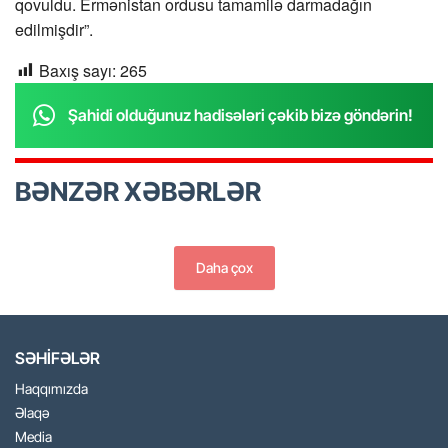
qovuldu. Ermənistan ordusu tamamilə darmadağın
edilmişdir”.
Baxış sayı:
265
Şahidi olduğunuz hadisələri çəkib bizə göndərin!
BƏNZƏR XƏBƏRLƏR
Daha çox
SƏHİFƏLƏR
Haqqımızda
Əlaqə
Media