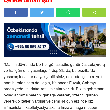
Qələbə olmamışdır”
“Mənim dövrümdə biz hər gün azadlıq gününü arzulayırdıq
və hər gün onu yaxınlaşdırırdıq. Siz də, bu ərazilərdə
yaşamış insanlar da yaxşı bilirsiniz, nə qədər çətin relyefdir
həm buralar, həm də Laçın, Kəlbəcər, Füzuli, Cəbrayıl,
orada yeddi müdafiə xətti, minalar var idi. Bizim qəhrəman
övladlarımız sinələrini qabağa verərək, özlərini qurban
verərək o xətləri yardılar və cəmi 44 gün ərzində biz
Ermənistanı kapitulyasiya aktına imza atmağa məcbur