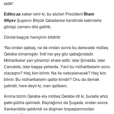
etdik”.
Editor.az
xəbər verir ki, bu sözləri Prezident
İlham
Əliyev
Şuşanın Böyük Qaladərəsi kəndində sakinlərlə
görüşü zamanı dilə gətirib.
Dövlət başçısı həmçinin bildirib:
“Nə ondan qabaq, nə də ondan sonra bu dərəcədə mütləq
Qələbə olmamışdır. İndi hər şey göz qabağındadır.
Müharibələr yan-yörəmizi əhatə edib: istər Şimalda, istər
Cənubda, istər başqa yerlərdə. Yəni bu müharibələrin sonu
olacaqmı? Heç kim bilmir. Nə ilə nəticələnəcək? Heç kim
bilmir. Bu müharibələrin qalibi kimdir? Onu da demək
çətindir, hərə deyir ki, mən qalibəm.
Amma bizim Qələbə elə mütləq Qələbə idi ki, burada artıq
şəkk-şübhə qalmadı. Bayrağımız da Şuşada, ondan sonra
Xankəndidə qaldırıldı və düşmən torpaqlarımızdan