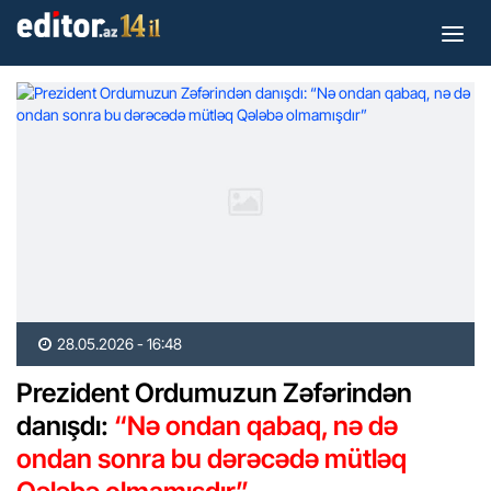
28.05.2026 - 16:48
Prezident Ordumuzun Zəfərindən
danışdı:
“Nə ondan qabaq, nə də
ondan sonra bu dərəcədə mütləq