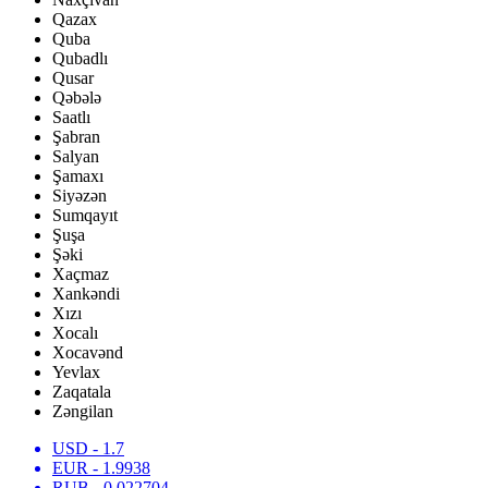
Qazax
Quba
Qubadlı
Qusar
Qəbələ
Saatlı
Şabran
Salyan
Şamaxı
Siyəzən
Sumqayıt
Şuşa
Şəki
Xaçmaz
Xankəndi
Xızı
Xocalı
Xocavənd
Yevlax
Zaqatala
Zəngilan
USD
- 1.7
EUR
- 1.9938
RUB
- 0.022704