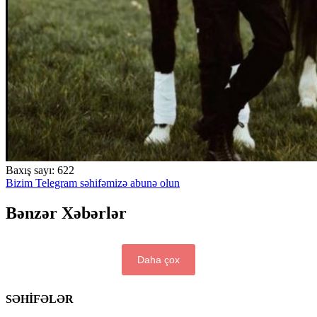
Baxış sayı:
622
Bizim Telegram səhifəmizə abunə olun
Bənzər Xəbərlər
Daha çox
SƏHİFƏLƏR