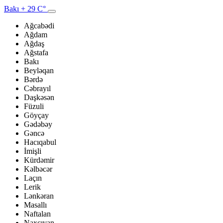
Bakı
+ 29 C°
Ağcabədi
Ağdam
Ağdaş
Ağstafa
Bakı
Beyləqan
Bərdə
Cəbrayıl
Daşkəsən
Füzuli
Göyçay
Gədəbəy
Gəncə
Hacıqabul
İmişli
Kürdəmir
Kəlbəcər
Laçın
Lerik
Lənkəran
Masallı
Naftalan
Naxçıvan