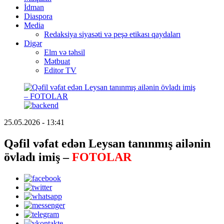
İdman
Diaspora
Media
Redaksiya siyasəti və peşə etikası qaydaları
Digər
Elm və təhsil
Mətbuat
Editor TV
25.05.2026 - 13:41
Qəfil vəfat edən Leysan tanınmış ailənin
övladı imiş –
FOTOLAR