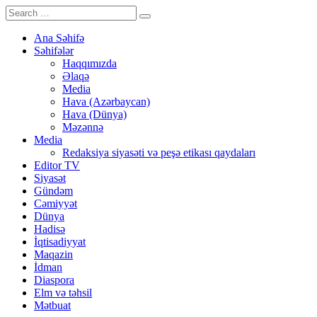
Ana Səhifə
Səhifələr
Haqqımızda
Əlaqə
Media
Hava (Azərbaycan)
Hava (Dünya)
Məzənnə
Media
Redaksiya siyasəti və peşə etikası qaydaları
Editor TV
Siyasət
Gündəm
Cəmiyyət
Dünya
Hadisə
İqtisadiyyat
Maqazin
İdman
Diaspora
Elm və təhsil
Mətbuat