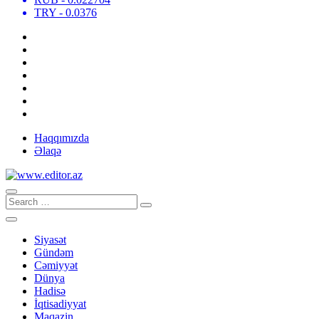
TRY
- 0.0376
Haqqımızda
Əlaqə
Siyasət
Gündəm
Cəmiyyət
Dünya
Hadisə
İqtisadiyyat
Maqazin