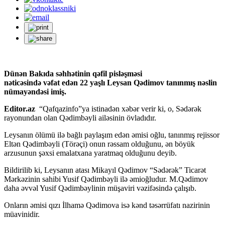
Dünən Bakıda səhhətinin qəfil pisləşməsi
nəticəsində vəfat edən 22 yaşlı Leysan Qədimov tanınmış nəslin
nümayəndəsi imiş.
Editor.az
“Qafqazinfo”ya istinadən xəbər verir ki, o, Sədərək
rayonundan olan Qədimbəyli ailəsinin övladıdır.
Leysanın ölümü ilə bağlı paylaşım edən əmisi oğlu, tanınmış rejissor
Eltən Qədimbəyli (Törəçi) onun rəssam olduğunu, ən böyük
arzusunun şəxsi emalatxana yaratmaq olduğunu deyib.
Bildirilib ki, Leysanın atası Mikayıl Qədimov “Sədərək” Ticarət
Mərkəzinin sahibi Yusif Qədimbəyli ilə əmioğludur. M.Qədimov
daha əvvəl Yusif Qədimbəylinin müşaviri vəzifəsində çalışıb.
Onların əmisi qızı İlhamə Qədimova isə kənd təsərrüfatı nazirinin
müavinidir.