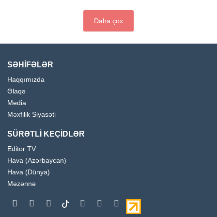
Daha çox
SƏHİFƏLƏR
Haqqımızda
Əlaqə
Media
Məxfilik Siyasəti
SÜRƏTLİ KEÇİDLƏR
Editor TV
Hava (Azərbaycan)
Hava (Dünya)
Məzənnə