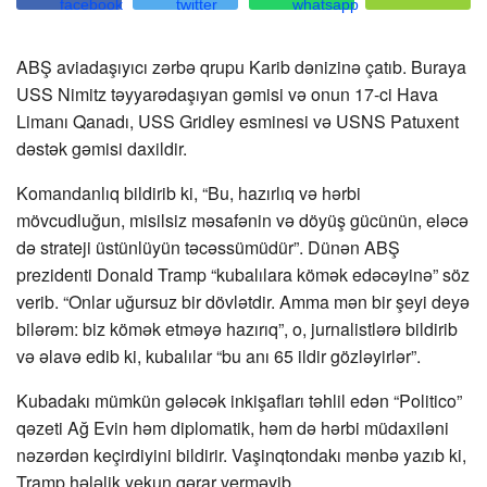
ABŞ aviadaşıyıcı zərbə qrupu Karib dənizinə çatıb. Buraya
USS Nimitz təyyarədaşıyan gəmisi və onun 17-ci Hava
Limanı Qanadı, USS Gridley esminesi və USNS Patuxent
dəstək gəmisi daxildir.
Komandanlıq bildirib ki, “Bu, hazırlıq və hərbi
mövcudluğun, misilsiz məsafənin və döyüş gücünün, eləcə
də strateji üstünlüyün təcəssümüdür”. Dünən ABŞ
prezidenti Donald Tramp “kubalılara kömək edəcəyinə” söz
verib. “Onlar uğursuz bir dövlətdir. Amma mən bir şeyi deyə
bilərəm: biz kömək etməyə hazırıq”, o, jurnalistlərə bildirib
və əlavə edib ki, kubalılar “bu anı 65 ildir gözləyirlər”.
Kubadakı mümkün gələcək inkişafları təhlil edən “Politico”
qəzeti Ağ Evin həm diplomatik, həm də hərbi müdaxiləni
nəzərdən keçirdiyini bildirir. Vaşinqtondakı mənbə yazıb ki,
Tramp hələlik yekun qərar verməyib.