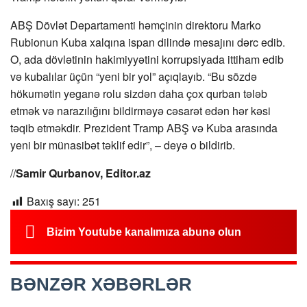
ABŞ Dövlət Departamenti həmçinin direktoru Marko
Rubionun Kuba xalqına ispan dilində mesajını dərc edib.
O, ada dövlətinin hakimiyyətini korrupsiyada ittiham edib
və kubalılar üçün “yeni bir yol” açıqlayıb. “Bu sözdə
hökumətin yeganə rolu sizdən daha çox qurban tələb
etmək və narazılığını bildirməyə cəsarət edən hər kəsi
təqib etməkdir. Prezident Tramp ABŞ və Kuba arasında
yeni bir münasibət təklif edir”, – deyə o bildirib.
//
Samir Qurbanov, Editor.az
Baxış sayı:
251
Bizim Youtube kanalımıza abunə olun
BƏNZƏR XƏBƏRLƏR