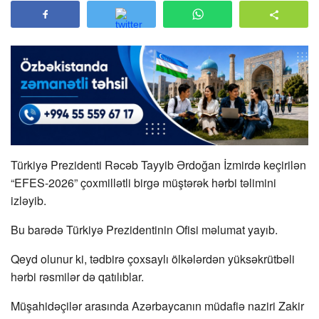
Türkiyə Prezidenti Rəcəb Tayyib Ərdoğan İzmirdə keçirilən
“EFES-2026” çoxmillətli birgə müştərək hərbi təlimini
izləyib.
Bu barədə Türkiyə Prezidentinin Ofisi məlumat yayıb.
Qeyd olunur ki, tədbirə çoxsaylı ölkələrdən yüksəkrütbəli
hərbi rəsmilər də qatılıblar.
Müşahidəçilər arasında Azərbaycanın müdafiə naziri Zakir