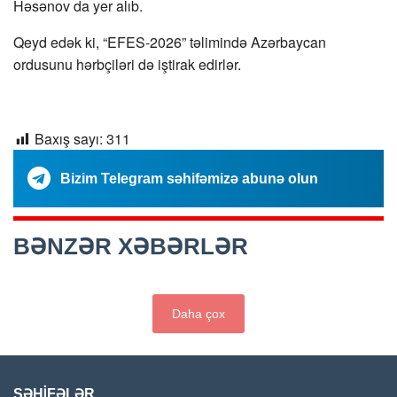
Həsənov da yer alıb.
Qeyd edək ki, “EFES-2026” təlimində Azərbaycan
ordusunu hərbçiləri də iştirak edirlər.
Baxış sayı:
311
Bizim Telegram səhifəmizə abunə olun
BƏNZƏR XƏBƏRLƏR
Daha çox
SƏHİFƏLƏR