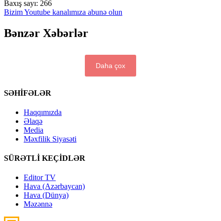
Baxış sayı:
266
Bizim Youtube kanalımıza abunə olun
Bənzər Xəbərlər
Daha çox
SƏHİFƏLƏR
Haqqımızda
Əlaqə
Media
Məxfilik Siyasəti
SÜRƏTLİ KEÇİDLƏR
Editor TV
Hava (Azərbaycan)
Hava (Dünya)
Məzənnə