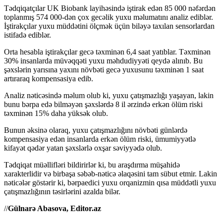
Tədqiqatçılar UK Biobank layihəsində iştirak edən 85 000 nəfərdən
toplanmış 574 000-dən çox gecəlik yuxu məlumatını analiz ediblər.
İştirakçılar yuxu müddətini ölçmək üçün biləyə taxılan sensorlardan
istifadə ediblər.
Orta hesabla iştirakçılar gecə təxminən 6,4 saat yatıblar. Təxminən
30% insanlarda müvəqqəti yuxu məhdudiyyəti qeydə alınıb. Bu
şəxslərin yarısına yaxını növbəti gecə yuxusunu təxminən 1 saat
artıraraq kompensasiya edib.
Analiz nəticəsində məlum olub ki, yuxu çatışmazlığı yaşayan, lakin
bunu bərpa edə bilməyən şəxslərdə 8 il ərzində erkən ölüm riski
təxminən 15% daha yüksək olub.
Bunun əksinə olaraq, yuxu çatışmazlığını növbəti günlərdə
kompensasiya edən insanlarda erkən ölüm riski, ümumiyyətlə
kifayət qədər yatan şəxslərlə oxşar səviyyədə olub.
Tədqiqat müəllifləri bildirirlər ki, bu araşdırma müşahidə
xarakterlidir və birbaşa səbəb-nəticə əlaqəsini tam sübut etmir. Lakin
nəticələr göstərir ki, bərpaedici yuxu orqanizmin qısa müddətli yuxu
çatışmazlığının təsirlərini azalda bilər.
//
Gülnarə Abasova, Editor.az