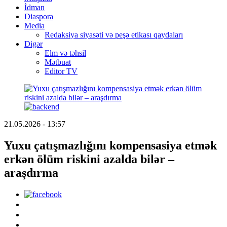
İdman
Diaspora
Media
Redaksiya siyasəti və peşə etikası qaydaları
Digər
Elm və təhsil
Mətbuat
Editor TV
21.05.2026 - 13:57
Yuxu çatışmazlığını kompensasiya etmək
erkən ölüm riskini azalda bilər –
araşdırma