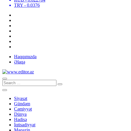
TRY
- 0.0376
Haqqımızda
Əlaqə
Siyasət
Gündəm
Cəmiyyət
Dünya
Hadisə
İqtisadiyyat
Maqazin