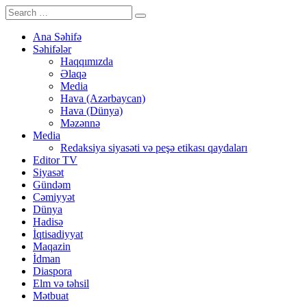
Ana Səhifə
Səhifələr
Haqqımızda
Əlaqə
Media
Hava (Azərbaycan)
Hava (Dünya)
Məzənnə
Media
Redaksiya siyasəti və peşə etikası qaydaları
Editor TV
Siyasət
Gündəm
Cəmiyyət
Dünya
Hadisə
İqtisadiyyat
Maqazin
İdman
Diaspora
Elm və təhsil
Mətbuat