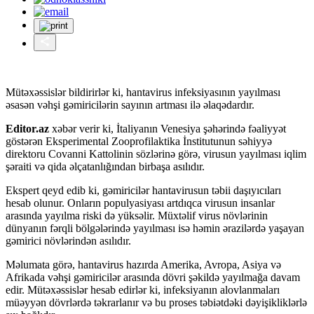
Mütəxəssislər bildirirlər ki, hantavirus infeksiyasının yayılması
əsasən vəhşi gəmiricilərin sayının artması ilə əlaqədardır.
Editor.az
xəbər verir ki, İtaliyanın Venesiya şəhərində fəaliyyət
göstərən Eksperimental Zooprofilaktika İnstitutunun səhiyyə
direktoru Covanni Kattolinin sözlərinə görə, virusun yayılması iqlim
şəraiti və qida əlçatanlığından birbaşa asılıdır.
Ekspert qeyd edib ki, gəmiricilər hantavirusun təbii daşıyıcıları
hesab olunur. Onların populyasiyası artdıqca virusun insanlar
arasında yayılma riski də yüksəlir. Müxtəlif virus növlərinin
dünyanın fərqli bölgələrində yayılması isə həmin ərazilərdə yaşayan
gəmirici növlərindən asılıdır.
Məlumata görə, hantavirus hazırda Amerika, Avropa, Asiya və
Afrikada vəhşi gəmiricilər arasında dövri şəkildə yayılmağa davam
edir. Mütəxəssislər hesab edirlər ki, infeksiyanın alovlanmaları
müəyyən dövrlərdə təkrarlanır və bu proses təbiətdəki dəyişikliklərlə