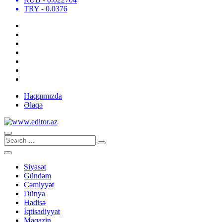
TRY
- 0.0376
Haqqımızda
Əlaqə
Siyasət
Gündəm
Cəmiyyət
Dünya
Hadisə
İqtisadiyyat
Maqazin