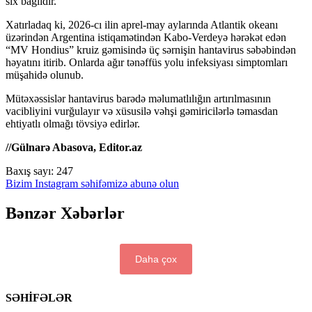
sıx bağlıdır.
Xatırladaq ki, 2026-cı ilin aprel-may aylarında Atlantik okeanı
üzərindən Argentina istiqamətindən Kabo-Verdeyə hərəkət edən
“MV Hondius” kruiz gəmisində üç sərnişin hantavirus səbəbindən
həyatını itirib. Onlarda ağır tənəffüs yolu infeksiyası simptomları
müşahidə olunub.
Mütəxəssislər hantavirus barədə məlumatlılığın artırılmasının
vacibliyini vurğulayır və xüsusilə vəhşi gəmiricilərlə təmasdan
ehtiyatlı olmağı tövsiyə edirlər.
//Gülnarə Abasova, Editor.az
Baxış sayı:
247
Bizim Instagram səhifəmizə abunə olun
Bənzər Xəbərlər
Daha çox
SƏHİFƏLƏR