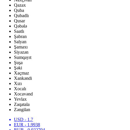
Qazax
Quba
Qubadlı
Qusar
Qəbələ
Saatlı
Şabran
Salyan
Şamaxı
Siyəzən
Sumqayıt
Şuşa
Şəki
Xaçmaz
Xankəndi
Xızı
Xocalı
Xocavənd
Yevlax
Zaqatala
Zəngilan
USD
- 1.7
EUR
- 1.9938
RUB
- 0.022704