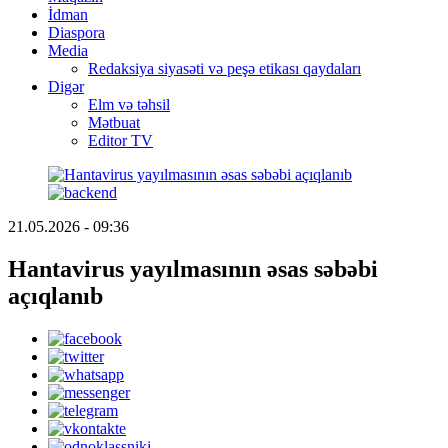
İdman
Diaspora
Media
Redaksiya siyasəti və peşə etikası qaydaları
Digər
Elm və təhsil
Mətbuat
Editor TV
21.05.2026 - 09:36
Hantavirus yayılmasının əsas səbəbi
açıqlanıb