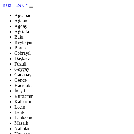
Bakı
+ 29 C°
Ağcabədi
Ağdam
Ağdaş
Ağstafa
Bakı
Beyləqan
Bərdə
Cəbrayıl
Daşkəsən
Füzuli
Göyçay
Gədəbəy
Gəncə
Hacıqabul
İmişli
Kürdəmir
Kəlbəcər
Laçın
Lerik
Lənkəran
Masallı
Naftalan
Naxçıvan