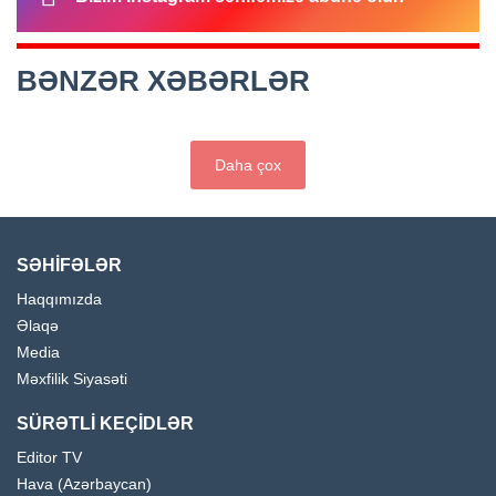
BƏNZƏR XƏBƏRLƏR
Daha çox
SƏHİFƏLƏR
Haqqımızda
Əlaqə
Media
Məxfilik Siyasəti
SÜRƏTLİ KEÇİDLƏR
Editor TV
Hava (Azərbaycan)