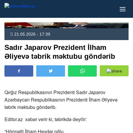
21.05.2026 - 17:39
Sadır Japarov Prezident İlham
Əliyevə təbrik məktubu göndərib
Qırğız Respublikasının Prezidenti Sadır Japarov
Azərbaycan Respublikasının Prezidenti İlham Əliyevə
təbrik məktubu göndərib.
Editor.az xəbər verir ki, təbrikdə deyilir:
“Hörmətli İlham Heydər oğlu.