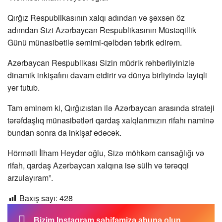
Qırğız Respublikasının xalqı adından və şəxsən öz
adımdan Sizi Azərbaycan Respublikasının Müstəqillik
Günü münasibətilə səmimi-qəlbdən təbrik edirəm.
Azərbaycan Respublikası Sizin müdrik rəhbərliyinizlə
dinamik inkişafını davam etdirir və dünya birliyində layiqli
yer tutub.
Tam əminəm ki, Qırğızıstan ilə Azərbaycan arasında strateji
tərəfdaşlıq münasibətləri qardaş xalqlarımızın rifahı naminə
bundan sonra da inkişaf edəcək.
Hörmətli İlham Heydər oğlu, Sizə möhkəm cansağlığı və
rifah, qardaş Azərbaycan xalqına isə sülh və tərəqqi
arzulayıram”.
Baxış sayı:
428
Bizim Instagram səhifəmizə abunə olun