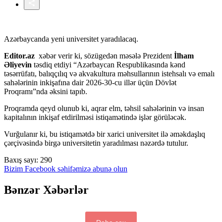
Azərbaycanda yeni universitet yaradılacaq.
Editor.az
xəbər verir ki, sözügedən məsələ Prezident
İlham
Əliyevin
təsdiq etdiyi “Azərbaycan Respublikasında kənd
təsərrüfatı, balıqçılıq və akvakultura məhsullarının istehsalı və emalı
sahələrinin inkişafına dair 2026-30-cu illər üçün Dövlət
Proqramı”nda əksini tapıb.
Proqramda qeyd olunub ki, aqrar elm, təhsil sahələrinin və insan
kapitalının inkişaf etdirilməsi istiqamətində işlər görüləcək.
Vurğulanır ki, bu istiqamətdə bir xarici universitet ilə əməkdaşlıq
çərçivəsində birgə universitetin yaradılması nəzərdə tutulur.
Baxış sayı:
290
Bizim Facebook səhifəmizə abunə olun
Bənzər Xəbərlər