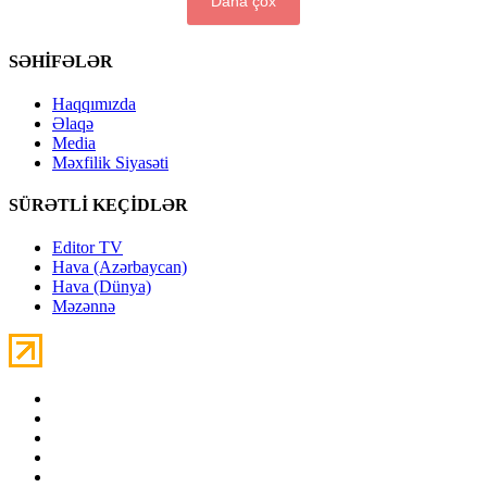
Daha çox
SƏHİFƏLƏR
Haqqımızda
Əlaqə
Media
Məxfilik Siyasəti
SÜRƏTLİ KEÇİDLƏR
Editor TV
Hava (Azərbaycan)
Hava (Dünya)
Məzənnə