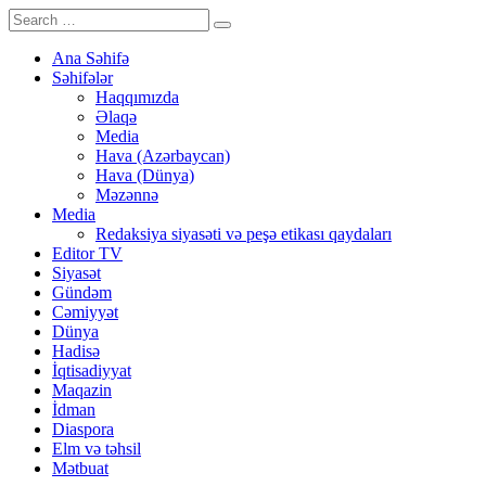
Ana Səhifə
Səhifələr
Haqqımızda
Əlaqə
Media
Hava (Azərbaycan)
Hava (Dünya)
Məzənnə
Media
Redaksiya siyasəti və peşə etikası qaydaları
Editor TV
Siyasət
Gündəm
Cəmiyyət
Dünya
Hadisə
İqtisadiyyat
Maqazin
İdman
Diaspora
Elm və təhsil
Mətbuat