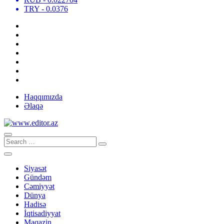
TRY
- 0.0376
Haqqımızda
Əlaqə
Siyasət
Gündəm
Cəmiyyət
Dünya
Hadisə
İqtisadiyyat
Maqazin