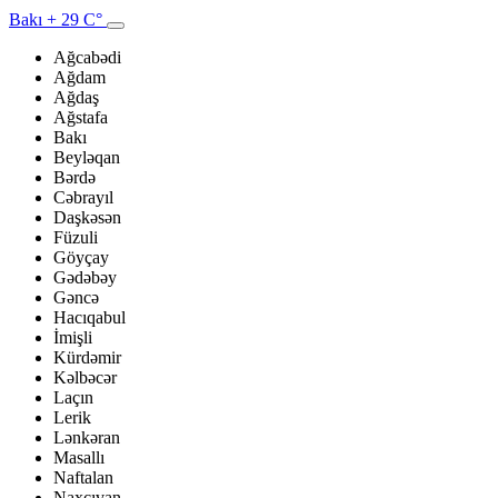
Bakı
+ 29 C°
Ağcabədi
Ağdam
Ağdaş
Ağstafa
Bakı
Beyləqan
Bərdə
Cəbrayıl
Daşkəsən
Füzuli
Göyçay
Gədəbəy
Gəncə
Hacıqabul
İmişli
Kürdəmir
Kəlbəcər
Laçın
Lerik
Lənkəran
Masallı
Naftalan
Naxçıvan