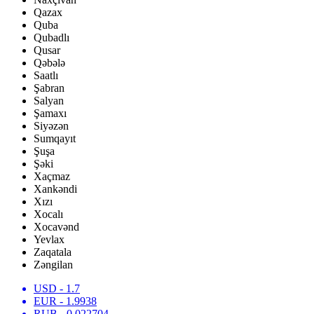
Qazax
Quba
Qubadlı
Qusar
Qəbələ
Saatlı
Şabran
Salyan
Şamaxı
Siyəzən
Sumqayıt
Şuşa
Şəki
Xaçmaz
Xankəndi
Xızı
Xocalı
Xocavənd
Yevlax
Zaqatala
Zəngilan
USD
- 1.7
EUR
- 1.9938
RUB
- 0.022704