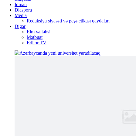
İdman
Diaspora
Media
Redaksiya siyasəti və peşə etikası qaydaları
Digər
Elm və təhsil
Mətbuat
Editor TV