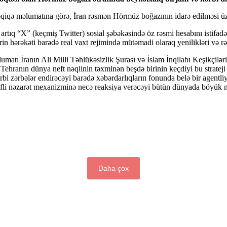
qiqə məlumatına görə, İran rəsmən Hörmüz boğazının idarə edilməsi üzrə
 artıq “X” (keçmiş Twitter) sosial şəbəkəsində öz rəsmi hesabını istifad
rin hərəkəti barədə real vaxt rejimində mütəmadi olaraq yenilikləri və r
umatı İranın Ali Milli Təhlükəsizlik Şurası və İslam İnqilabı Keşikçi
mı Tehranın dünya neft nəqlinin təxminən beşdə birinin keçdiyi bu stratej
i zərbələr endirəcəyi barədə xəbərdarlıqların fonunda belə bir agentliy
rəfli nəzarət mexanizminə necə reaksiya verəcəyi bütün dünyada böyük nar
Daha çox