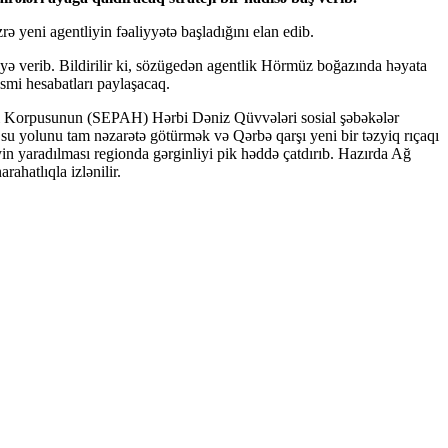
 yeni agentliyin fəaliyyətə başladığını elan edib.
əyə verib. Bildirilir ki, sözügedən agentlik Hörmüz boğazında həyata
əsmi hesabatları paylaşacaq.
ləri Korpusunun (SEPAH) Hərbi Dəniz Qüvvələri sosial şəbəkələr
i su yolunu tam nəzarətə götürmək və Qərbə qarşı yeni bir təzyiq rıçaqı
in yaradılması regionda gərginliyi pik həddə çatdırıb. Hazırda Ağ
ahatlıqla izlənilir.