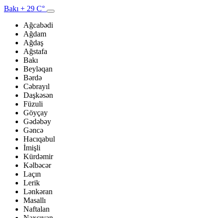
Bakı
+ 29 C°
Ağcabədi
Ağdam
Ağdaş
Ağstafa
Bakı
Beyləqan
Bərdə
Cəbrayıl
Daşkəsən
Füzuli
Göyçay
Gədəbəy
Gəncə
Hacıqabul
İmişli
Kürdəmir
Kəlbəcər
Laçın
Lerik
Lənkəran
Masallı
Naftalan
Naxçıvan