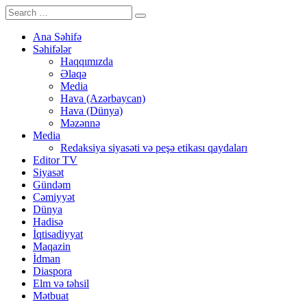
Ana Səhifə
Səhifələr
Haqqımızda
Əlaqə
Media
Hava (Azərbaycan)
Hava (Dünya)
Məzənnə
Media
Redaksiya siyasəti və peşə etikası qaydaları
Editor TV
Siyasət
Gündəm
Cəmiyyət
Dünya
Hadisə
İqtisadiyyat
Maqazin
İdman
Diaspora
Elm və təhsil
Mətbuat