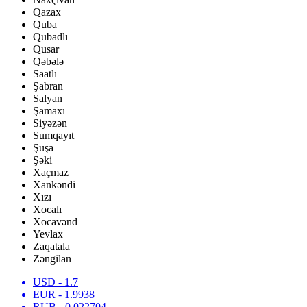
Qazax
Quba
Qubadlı
Qusar
Qəbələ
Saatlı
Şabran
Salyan
Şamaxı
Siyəzən
Sumqayıt
Şuşa
Şəki
Xaçmaz
Xankəndi
Xızı
Xocalı
Xocavənd
Yevlax
Zaqatala
Zəngilan
USD
- 1.7
EUR
- 1.9938
RUB
- 0.022704