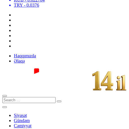
TRY
- 0.0376
Haqqımızda
Əlaqə
Siyasət
Gündəm
Cəmiyyət