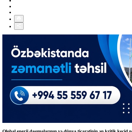
Qlobal enerji daşımalarının və dünya ticarətinin ən kritik keçid n