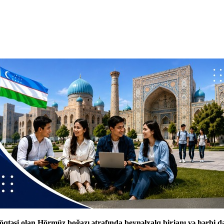
öqtəsi olan Hörmüz boğazı ətrafında beynəlxalq birjanı və hərbi dai