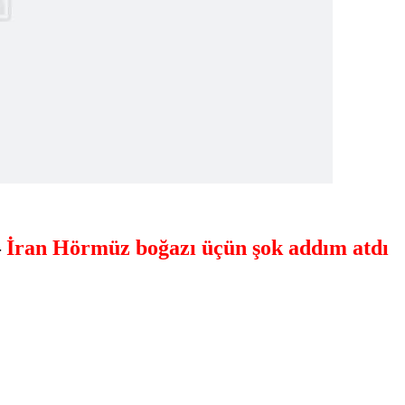
—
İran Hörmüz boğazı üçün şok addım atdı