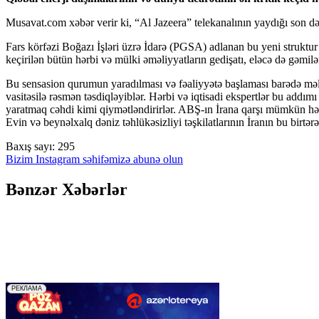
Musavat.com xəbər verir ki, “Al Jazeera” telekanalının yaydığı son də
Fars körfəzi Boğazı İşləri üzrə İdarə (PGSA) adlanan bu yeni struktur
keçirilən bütün hərbi və mülki əməliyyatların gedişatı, eləcə də gəmilə
Bu sensasion qurumun yaradılması və fəaliyyətə başlaması barədə məl
vasitəsilə rəsmən təsdiqləyiblər. Hərbi və iqtisadi ekspertlər bu addı
yaratmaq cəhdi kimi qiymətləndirirlər. ABŞ-ın İrana qarşı mümkün hərb
Evin və beynəlxalq dəniz təhlükəsizliyi təşkilatlarının İranın bu birtə
Baxış sayı:
295
Bizim Instagram səhifəmizə abunə olun
Bənzər Xəbərlər