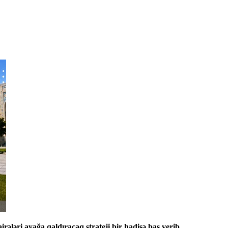
rələri ayağa qaldıracaq strateji bir hadisə baş verib.