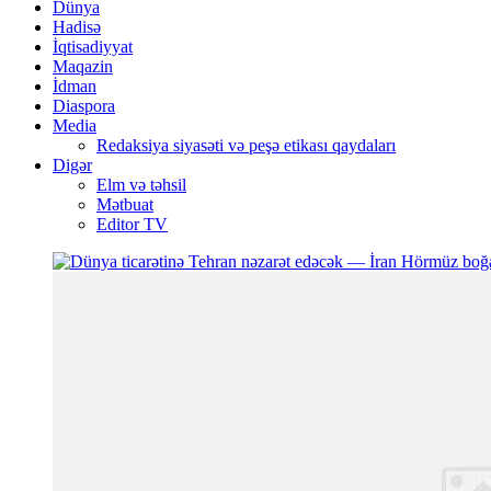
Dünya
Hadisə
İqtisadiyyat
Maqazin
İdman
Diaspora
Media
Redaksiya siyasəti və peşə etikası qaydaları
Digər
Elm və təhsil
Mətbuat
Editor TV