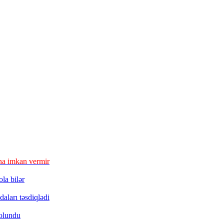
a imkan vermir
la bilər
aları təsdiqlədi
 olundu