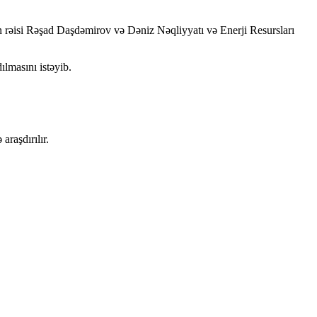
n rəisi Rəşad Daşdəmirov və Dəniz Nəqliyyatı və Enerji Resursları
ılmasını istəyib.
araşdırılır.