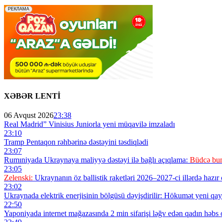
XƏBƏR LENTİ
06 Avqust 2026
23:38
Real Madrid” Vinisius Juniorla yeni müqavilə imzaladı
23:10
Tramp Pentaqon rəhbərinə dəstəyini təsdiqlədi
23:07
Rumıniyada Ukraynaya maliyyə dəstəyi ilə bağlı açıqlama:
Büdcə bun
23:05
Zelenski:
Ukraynanın öz ballistik raketləri 2026–2027-ci illərdə hazır o
23:02
Ukraynada elektrik enerjisinin bölgüsü dəyişdirilir: Hökumət yeni qayd
22:50
Yaponiyada internet mağazasında 2 min sifarişi ləğv edən qadın həbs