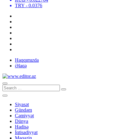
TRY
- 0.0376
Haqqımızda
Əlaqə
Siyasət
Gündəm
Cəmiyyət
Dünya
Hadisə
İqtisadiyyat
Maqazin