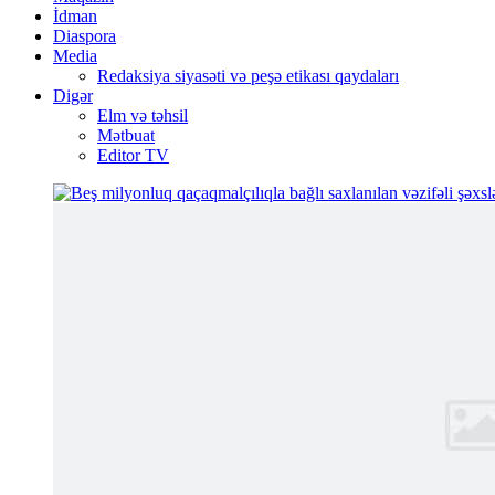
İdman
Diaspora
Media
Redaksiya siyasəti və peşə etikası qaydaları
Digər
Elm və təhsil
Mətbuat
Editor TV