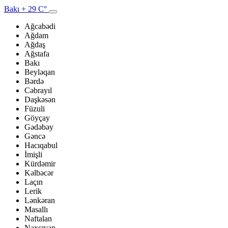
Bakı
+ 29 C°
Ağcabədi
Ağdam
Ağdaş
Ağstafa
Bakı
Beyləqan
Bərdə
Cəbrayıl
Daşkəsən
Füzuli
Göyçay
Gədəbəy
Gəncə
Hacıqabul
İmişli
Kürdəmir
Kəlbəcər
Laçın
Lerik
Lənkəran
Masallı
Naftalan
Naxçıvan