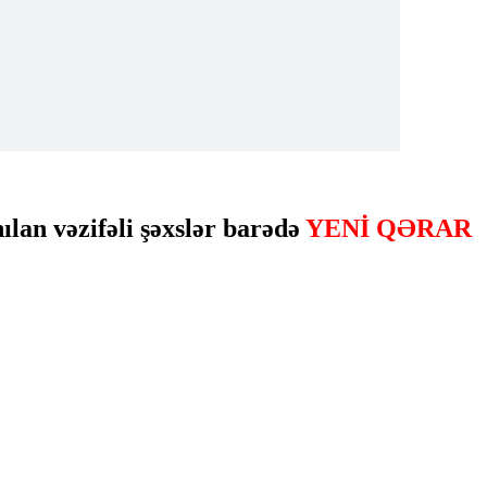
ılan vəzifəli şəxslər barədə
YENİ QƏRAR