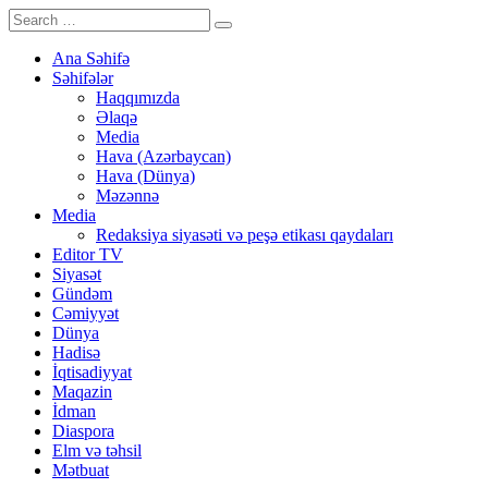
Ana Səhifə
Səhifələr
Haqqımızda
Əlaqə
Media
Hava (Azərbaycan)
Hava (Dünya)
Məzənnə
Media
Redaksiya siyasəti və peşə etikası qaydaları
Editor TV
Siyasət
Gündəm
Cəmiyyət
Dünya
Hadisə
İqtisadiyyat
Maqazin
İdman
Diaspora
Elm və təhsil
Mətbuat