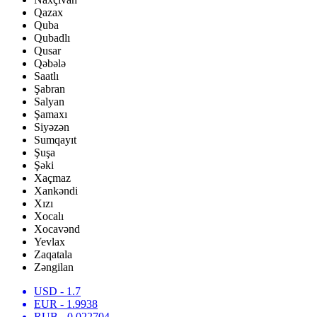
Qazax
Quba
Qubadlı
Qusar
Qəbələ
Saatlı
Şabran
Salyan
Şamaxı
Siyəzən
Sumqayıt
Şuşa
Şəki
Xaçmaz
Xankəndi
Xızı
Xocalı
Xocavənd
Yevlax
Zaqatala
Zəngilan
USD
- 1.7
EUR
- 1.9938
RUB
- 0.022704