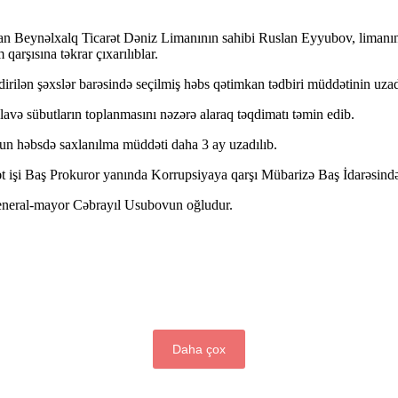
vsan Beynəlxalq Ticarət Dəniz Limanının sahibi Ruslan Eyyubov, limanı
rşısına təkrar çıxarılıblar.
dirilən şəxslər barəsində seçilmiş həbs qətimkan tədbiri müddətinin uzad
və sübutların toplanmasını nəzərə alaraq təqdimatı təmin edib.
n həbsdə saxlanılma müddəti daha 3 ay uzadılıb.
yət işi Baş Prokuror yanında Korrupsiyaya qarşı Mübarizə Baş İdarəsində 
eneral-mayor Cəbrayıl Usubovun oğludur.
Daha çox