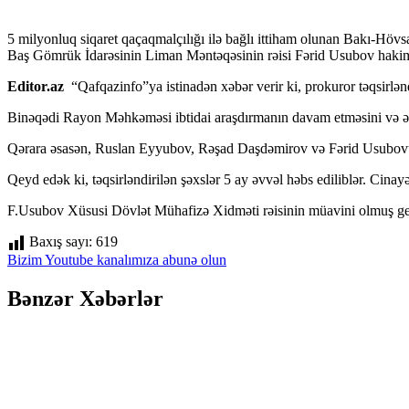
5 milyonluq siqaret qaçaqmalçılığı ilə bağlı ittiham olunan Bakı-Hö
Baş Gömrük İdarəsinin Liman Məntəqəsinin rəisi Fərid Usubov hakim qa
Editor.az
“Qafqazinfo”ya istinadən xəbər verir ki, prokuror təqsirlən
Binəqədi Rayon Məhkəməsi ibtidai araşdırmanın davam etməsini və əla
Qərara əsasən, Ruslan Eyyubov, Rəşad Daşdəmirov və Fərid Usubovu
Qeyd edək ki, təqsirləndirilən şəxslər 5 ay əvvəl həbs ediliblər. Cina
F.Usubov Xüsusi Dövlət Mühafizə Xidməti rəisinin müavini olmuş g
Baxış sayı:
619
Bizim Youtube kanalımıza abunə olun
Bənzər Xəbərlər