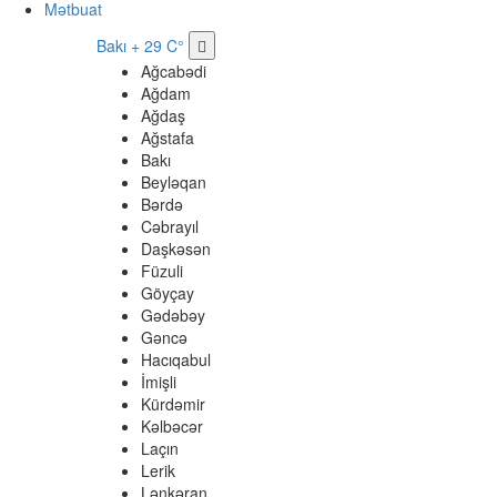
Mətbuat
Bakı
+ 29 C°
Ağcabədi
Ağdam
Ağdaş
Ağstafa
Bakı
Beyləqan
Bərdə
Cəbrayıl
Daşkəsən
Füzuli
Göyçay
Gədəbəy
Gəncə
Hacıqabul
İmişli
Kürdəmir
Kəlbəcər
Laçın
Lerik
Lənkəran