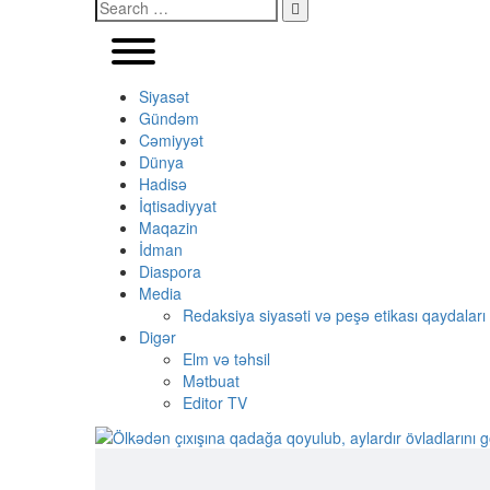
Siyasət
Gündəm
Cəmiyyət
Dünya
Hadisə
İqtisadiyyat
Maqazin
İdman
Diaspora
Media
Redaksiya siyasəti və peşə etikası qaydaları
Digər
Elm və təhsil
Mətbuat
Editor TV