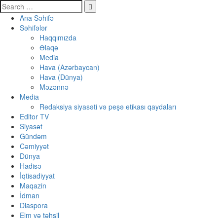
Ana Səhifə
Səhifələr
Haqqımızda
Əlaqə
Media
Hava (Azərbaycan)
Hava (Dünya)
Məzənnə
Media
Redaksiya siyasəti və peşə etikası qaydaları
Editor TV
Siyasət
Gündəm
Cəmiyyət
Dünya
Hadisə
İqtisadiyyat
Maqazin
İdman
Diaspora
Elm və təhsil