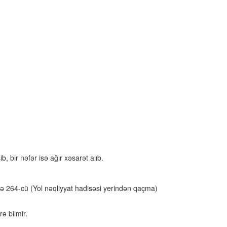
 bir nəfər isə ağır xəsarət alıb.
 və 264-cü (Yol nəqliyyat hadisəsi yerindən qaçma)
ə bilmir.