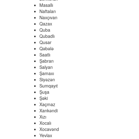
Masallı
Naftalan
Naxçıvan
Qazax
Quba
Qubadlı
Qusar
Qəbələ
Saatlı
Şabran
Salyan
Şamaxı
Siyəzən
Sumqayıt
Şuşa
Şəki
Xaçmaz
Xankəndi
Xızı
Xocalı
Xocavənd
Yevlax