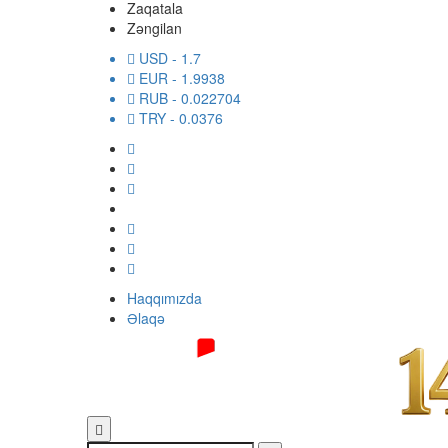
Zaqatala
Zəngilan
USD
- 1.7
EUR
- 1.9938
RUB
- 0.022704
TRY
- 0.0376
Haqqımızda
Əlaqə