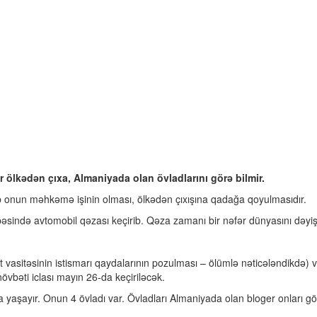
ır ölkədən çıxa, Almaniyada olan övladlarını görə bilmir.
b onun məhkəmə işinin olması, ölkədən çıxışına qadağa qoyulmasıdır.
ndə avtomobil qəzası keçirib. Qəza zamanı bir nəfər dünyasını dəyişib,
at vasitəsinin istismarı qaydalarının pozulması – ölümlə nəticələndikdə)
övbəti iclası mayın 26-da keçiriləcək.
 yaşayır. Onun 4 övladı var. Övladları Almaniyada olan bloger onları gör