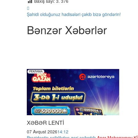
Baxış sayı:
3. 376
Şahidi olduğunuz hadisələri çəkib bizə göndərin!
Bənzər Xəbərlər
XƏBƏR LENTİ
07 Avqust 2026
14:12
Prezidentin səfirlikdən geri çağırdığı
Anar Məhərrəmov K