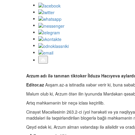
Arzum adı ilə tanınan tiktoker İlduzə Hacıyeva aylard
Editor.az
Axşam.az-a istinadla xəbər verir ki, buna səbə
Məlum olub ki, Arzum ötən ilin iyununda Mərdəkan qəsəbəsi
Artıq məhkəmənin bir neçə iclası keçirilib.
Cinayət Məcəlləsinin 263.2-ci (yol hərəkəti və ya nəqliyy
maddələri ilə təqsirləndirilən blogerlə bağlı məhkəmənin n
Qeyd edək ki, Arzum alman vətəndaşı ilə ailəlidir və orada