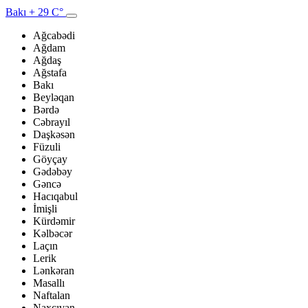
Bakı
+ 29 C°
Ağcabədi
Ağdam
Ağdaş
Ağstafa
Bakı
Beyləqan
Bərdə
Cəbrayıl
Daşkəsən
Füzuli
Göyçay
Gədəbəy
Gəncə
Hacıqabul
İmişli
Kürdəmir
Kəlbəcər
Laçın
Lerik
Lənkəran
Masallı
Naftalan
Naxçıvan