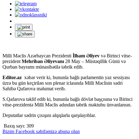
Milli Məclis Azərbaycan Prezidenti
İlham Əliyev
və Birinci vitse-
prezident
Mehriban Əliyevanı
28 May – Müstəqillik Günü və
Qurban bayramı münasibətilə təbrik edib.
Editor.az
xəbər verir ki, bununla bağlı parlamentin yaz sessiyası
üzrə bu gün keçirilən son plenar iclasında Milli Məclisin sədri
Sahibə Qafarova məlumat verib.
S.Qafarova təklif edib ki, bununla bağlı dövlət başçısına və Birinci
vitse-prezidentə Milli Məclis adından təbrik məktubu ünvanlansın.
Deputatlar sədrin çıxışını alqışlarla qarşılayıblar.
Baxış sayı:
309
Bizim Facebook səhifəmizə abunə olun