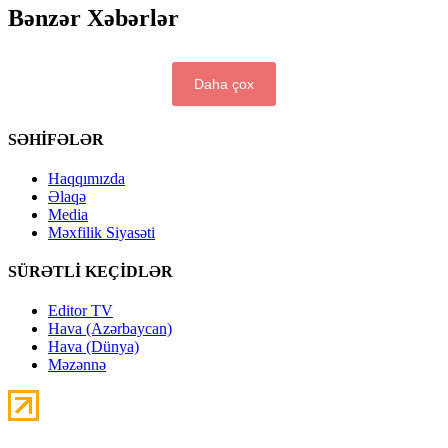
Bənzər Xəbərlər
Daha çox
SƏHİFƏLƏR
Haqqımızda
Əlaqə
Media
Məxfilik Siyasəti
SÜRƏTLİ KEÇİDLƏR
Editor TV
Hava (Azərbaycan)
Hava (Dünya)
Məzənnə