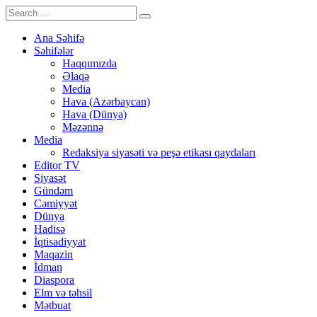
Ana Səhifə
Səhifələr
Haqqımızda
Əlaqə
Media
Hava (Azərbaycan)
Hava (Dünya)
Məzənnə
Media
Redaksiya siyasəti və peşə etikası qaydaları
Editor TV
Siyasət
Gündəm
Cəmiyyət
Dünya
Hadisə
İqtisadiyyat
Maqazin
İdman
Diaspora
Elm və təhsil
Mətbuat