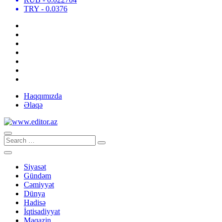
TRY
- 0.0376
Haqqımızda
Əlaqə
Siyasət
Gündəm
Cəmiyyət
Dünya
Hadisə
İqtisadiyyat
Maqazin