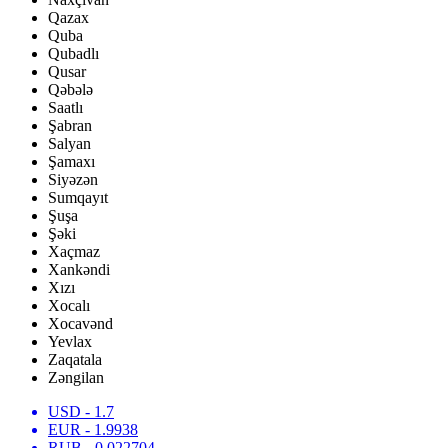
Qazax
Quba
Qubadlı
Qusar
Qəbələ
Saatlı
Şabran
Salyan
Şamaxı
Siyəzən
Sumqayıt
Şuşa
Şəki
Xaçmaz
Xankəndi
Xızı
Xocalı
Xocavənd
Yevlax
Zaqatala
Zəngilan
USD
- 1.7
EUR
- 1.9938
RUB
- 0.022704