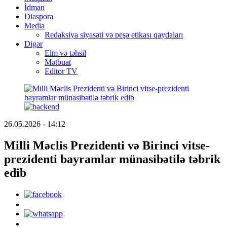
İdman
Diaspora
Media
Redaksiya siyasəti və peşə etikası qaydaları
Digər
Elm və təhsil
Mətbuat
Editor TV
26.05.2026 - 14:12
Milli Məclis Prezidenti və Birinci vitse-
prezidenti bayramlar münasibətilə təbrik
edib