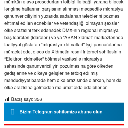
mümkün əlavə prosedurların tətbiqi ilə bağlı yarana biləcək
ləngimə hallarının qarşısının alınması məqsədilə miqrasiya
qanunvericiliyinin yuxarıda sadalanan tələblərini pozması
ehtimal edilən əcnəbilər və vətəndaşlığı olmayan şəxslər
ölkə ərazisini tərk edənədək DMX-nin regional miqrasiya
baş idarələri (idarələri) və ya “ASAN xidmət” mərkəzlərində
fəaliyyət göstərən “miqrasiya xidmətləri” işçi pəncərələrinə
müraciət edə, eləcə də Xidmətin rəsmi internet səhifəsinin
“Elektron xidmətlər” bölməsi vasitəsilə miqrasiya
sahəsində qanunvericiliyin pozulmasına görə ölkədən
gedişlərinə və ölkəyə gəlişlərinə tətbiq edilmiş
məhdudiyyət barədə həm ölkə ərazisində olarkən, həm də
ölkə ərazisinə gəlmədən məlumat əldə edə bilərlər.
Baxış sayı:
356
Bizim Telegram səhifəmizə abunə olun