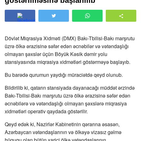
göstərilməsinə başlanılıb
Dövlət Miqrasiya Xidməti (DMX) Bakı-Tbilisi-Bakı marşrutu
üzrə ölkə ərazisinə səfər edən əcnəbilər və vətəndaşlığı
olmayan şəxslər üçün Böyük Kəsik dəmir yolu
stansiyasında miqrasiya xidmətləri göstərməyə başlayıb.
Bu barədə qurumun yaydığı müraciətdə qeyd olunub.
Bildirilib ki, qatarın stansiyada dayanacağı müddət ərzində
Bakı-Tbilisi-Bakı marşrutu üzrə ölkə ərazisinə səfər edən
əcnəbilərə və vətəndaşlığı olmayan şəxslərə miqrasiya
xidmətləri operativ qaydada göstərilir.
Qeyd edək ki, Nazirlər Kabinetinin qərarına əsasən,
Azərbaycan vətəndaşlarının və ölkəyə vizasız gəlmə
hüququ olan bütün xarici ölkə vətəndaşlarının