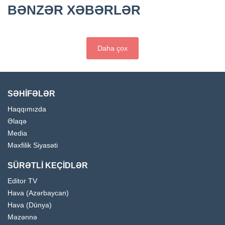
BƏNZƏR XƏBƏRLƏR
Daha çox
SƏHİFƏLƏR
Haqqımızda
Əlaqə
Media
Məxfilik Siyasəti
SÜRƏTLİ KEÇİDLƏR
Editor TV
Hava (Azərbaycan)
Hava (Dünya)
Məzənnə