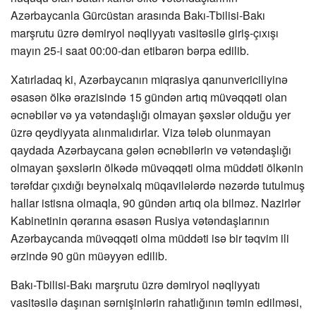
Azərbaycanla Gürcüstan arasında Bakı-Tbilisi-Bakı
marşrutu üzrə dəmiryol nəqliyyatı vasitəsilə giriş-çıxışı
mayın 25-i saat 00:00-dan etibarən bərpa edilib.
Xatırladaq ki, Azərbaycanın miqrasiya qanunvericiliyinə
əsasən ölkə ərazisində 15 gündən artıq müvəqqəti olan
əcnəbilər və ya vətəndaşlığı olmayan şəxslər olduğu yer
üzrə qeydiyyata alınmalıdırlar. Viza tələb olunmayan
qaydada Azərbaycana gələn əcnəbilərin və vətəndaşlığı
olmayan şəxslərin ölkədə müvəqqəti olma müddəti ölkənin
tərəfdar çıxdığı beynəlxalq müqavilələrdə nəzərdə tutulmuş
hallar istisna olmaqla, 90 gündən artıq ola bilməz. Nazirlər
Kabinetinin qərarına əsasən Rusiya vətəndaşlarının
Azərbaycanda müvəqqəti olma müddəti isə bir təqvim ili
ərzində 90 gün müəyyən edilib.
Bakı-Tbilisi-Bakı marşrutu üzrə dəmiryol nəqliyyatı
vasitəsilə daşınan sərnişinlərin rahatlığının təmin edilməsi,