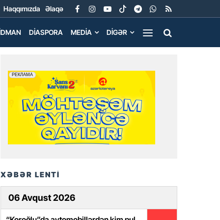
Haqqımızda
Əlaqə
İDMAN
DIASPORA
MEDIA
DIGƏR
XƏBƏR LENTİ
06 Avqust 2026
“Koroğlu”da avtomobillərdən kim pul