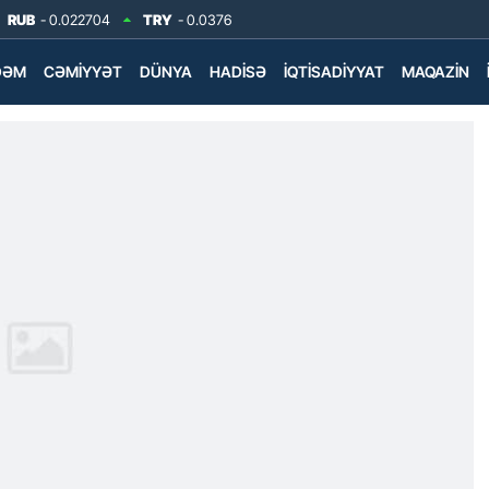
RUB
- 0.022704
TRY
- 0.0376
DƏM
CƏMIYYƏT
DÜNYA
HADISƏ
İQTISADIYYAT
MAQAZIN