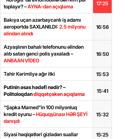
17:25
toplayır? –
AYNA-dan açıqlama
Bakıya uçan azərbaycanlı iş adamı
aeroportda SAXLANILDI:
2.5 milyonu
16:56
əlindən alındı
Azyaşlının bahalı telefonunu əlindən
alıb satan gənci polis yaxaladı –
16:50
ANBAAN VİDEO
Tahir Kərimliyə ağır itki
15:53
Putinin əsas hədəfi nədir? –
15:41
Politoloqdan
diqqətçəkən açıqlama
“Şapka Mamed”in 100 milyonluq
kredit oyunu –
Hüquqşünası HƏR ŞEYİ
15:32
danışdı
Siyasi həqiqətləri gizlədən suallar
15:25