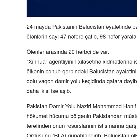
24 mayda Pakistanın Bəlucistan əyalətində baş
ölənlərin sayı 47 nəfərə çatıb, 98 nəfər yarala
Ölənlər arasında 20 hərbçi də var.
“Xinhua” agentliyinin xilasetmə xidmətlərinə
ölkənin cənub-qərbindəki Bəlucistan əyalətini
dolu vaqon dəmir yolu keçidində qatara dəyib
daha ikisi isə aşıb.
Pakistan Dəmir Yolu Naziri Məhəmməd Hənif Ab
hökumət hücumu bölgənin Pakistandan müstəqi
tərəfindən onun resurslarının istismarına qarş
Ordusunu (BLA) günahlandırıb. Bəlucistan ölk