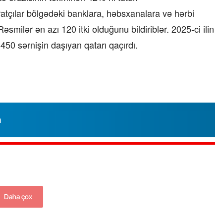
ratçılar bölgədəki banklara, həbsxanalara və hərbi
smilər ən azı 120 itki olduğunu bildiriblər. 2025-ci ilin
0 sərnişin daşıyan qatarı qaçırdı.
“Xətrinə dəymişəmsə, bağışla məni,
bala” –
Video
07.06.2026 - 00:35
n
Daha çox