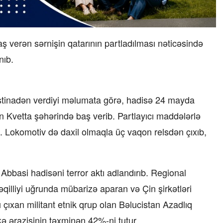
 verən sərnişin qatarının partladılması nəticəsində
nıb.
 istinadən verdiyi məlumata görə, hadisə 24 mayda
n Kvetta şəhərində baş verib. Partlayıcı maddələrlə
. Lokomotiv də daxil olmaqla üç vaqon relsdən çıxıb,
basi hadisəni terror aktı adlandırıb. Regional
lliyi uğrunda mübarizə aparan və Çin şirkətləri
ı çıxan militant etnik qrup olan Bəlucistan Azadlıq
ə ərazisinin təxminən 42%-ni tutur.