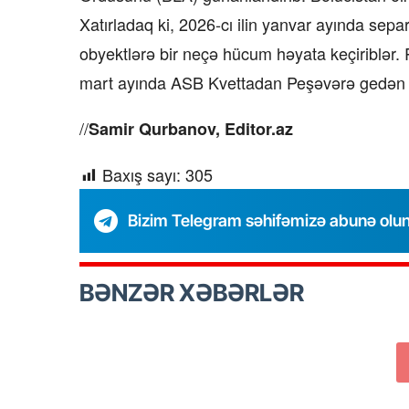
Xatırladaq ki, 2026-cı ilin yanvar ayında sepa
obyektlərə bir neçə hücum həyata keçiriblər. Rə
mart ayında ASB Kvettadan Peşəvərə gedən 45
//
Samir Qurbanov, Editor.az
Baxış sayı:
305
Bizim Telegram səhifəmizə abunə olu
BƏNZƏR XƏBƏRLƏR