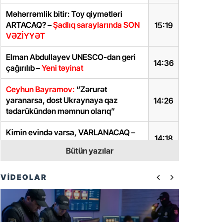
Məhərrəmlik bitir: Toy qiymətləri
ARTACAQ? –
Şadlıq saraylarında SON
15:19
VƏZİYYƏT
Elman Abdullayev UNESCO-dan geri
14:36
çağırılıb –
Yeni təyinat
Ceyhun Bayramov:
“Zərurət
yaranarsa, dost Ukraynaya qaz
14:26
tədarükündən məmnun olarıq”
Kimin evində varsa, VARLANACAQ –
14:18
Heç belə qiymətə olmamışdı
Bütün yazılar
Prezidentdən AZAL-la bağlı FƏRMAN
14:14
VİDEOLAR
İlham Əliyev iki daimi nümayəndəni
14:10
geri çağırdı, birinə yeni vəzifə verdi
AAYDA ilə bağlı QALMAQAL –