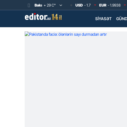
Bakı
+ 29 C°
USD
- 1.7
EUR
- 1.9938
SIYASƏT
GÜN