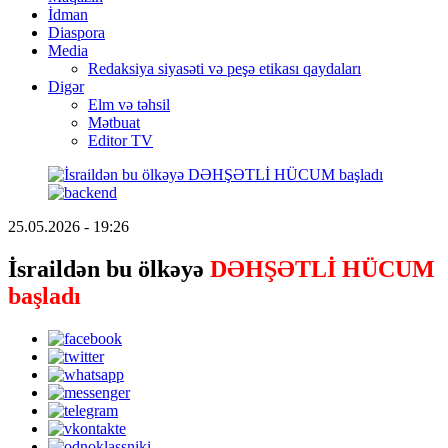
İdman
Diaspora
Media
Redaksiya siyasəti və peşə etikası qaydaları
Digər
Elm və təhsil
Mətbuat
Editor TV
25.05.2026 - 19:26
İsraildən bu ölkəyə
DƏHŞƏTLİ HÜCUM
başladı