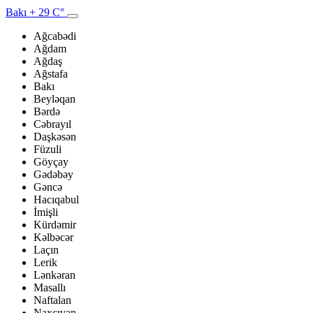
Bakı
+ 29 C°
Ağcabədi
Ağdam
Ağdaş
Ağstafa
Bakı
Beyləqan
Bərdə
Cəbrayıl
Daşkəsən
Füzuli
Göyçay
Gədəbəy
Gəncə
Hacıqabul
İmişli
Kürdəmir
Kəlbəcər
Laçın
Lerik
Lənkəran
Masallı
Naftalan
Naxçıvan