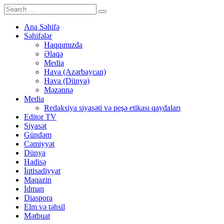
Ana Səhifə
Səhifələr
Haqqımızda
Əlaqə
Media
Hava (Azərbaycan)
Hava (Dünya)
Məzənnə
Media
Redaksiya siyasəti və peşə etikası qaydaları
Editor TV
Siyasət
Gündəm
Cəmiyyət
Dünya
Hadisə
İqtisadiyyat
Maqazin
İdman
Diaspora
Elm və təhsil
Mətbuat