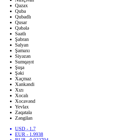
Qazax
Quba
Qubadlı
Qusar
Qəbələ
Saatlı
Şabran
Salyan
Şamaxı
Siyəzən
Sumqayıt
Şuşa
Şəki
Xaçmaz
Xankəndi
Xızı
Xocalı
Xocavənd
Yevlax
Zaqatala
Zəngilan
USD
- 1.7
EUR
- 1.9938
RUB
- 0.022704