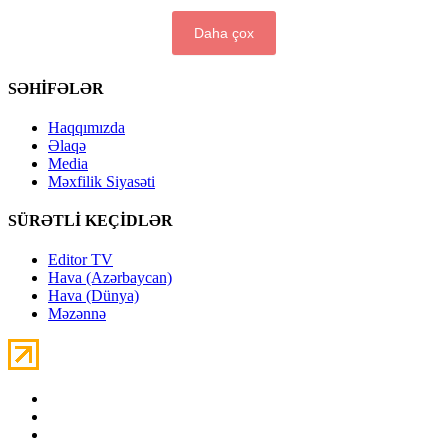
Daha çox
SƏHİFƏLƏR
Haqqımızda
Əlaqə
Media
Məxfilik Siyasəti
SÜRƏTLİ KEÇİDLƏR
Editor TV
Hava (Azərbaycan)
Hava (Dünya)
Məzənnə