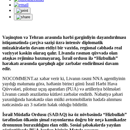
Vaşinqton və Tehran arasında hərbi gərginliyin dayandırılması
istiqamətində çərçivə sazişi üzrə intensiv diplomatik
müzakirələrin davam etdiyi bir vaxtda, regional cəbhədə real
vəziyyət kəskin olaraq qalır. Livanda rəsmən qüvvədə olan
atəşkəs rejiminə baxmayaraq, İsrail ordusu ilə “Hizbullah”
hərəkatı arasında qarşılıqlı ağır zərbələr endirilməsi davam
edir.
NOCOMMENT.az
xəbər verir ki, Livanın rəsmi NNA agentliyinin
yaydığı məlumata görə, həftənin birinci günü İsrail Hərbi Hava
Qüvvələri, pilotsuz uçuş aparatları (PUA) və artilleriya bölmələri
Livanın cənub ərazilərinə kütləvi zərbələr endirib. Nəbatiyə şəhəri
yaxınlığında hərəkətdə olan mülki avtomobillərin hədəfə alınması
nəticəsində azı 3 nəfərin həlak olduğu bildirilir.
İsrail Müdafiə Ordusu (SADAQ) isə öz növbəsində “Hizbullah”
tərəfindən ölkənin şimal rayonlarına doğru bir neçə kamikadze
dronunun buraxıldığını elan edib. Sosial şəbəkələrdə yayılan