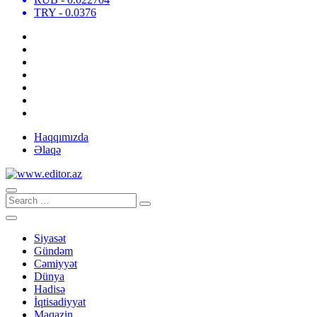
TRY
- 0.0376
Haqqımızda
Əlaqə
Siyasət
Gündəm
Cəmiyyət
Dünya
Hadisə
İqtisadiyyat
Maqazin