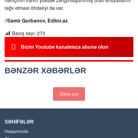
həmçinin İranın yüksək zənginləşdirilmiş uran ehtiyatlarını
ləğv etməsi öhdəliyi də var.
//
Samir Qurbanov, Editor.az
Baxış sayı:
273
Bizim Youtube kanalımıza abunə olun
BƏNZƏR XƏBƏRLƏR
Daha çox
SƏHİFƏLƏR
Haqqımızda