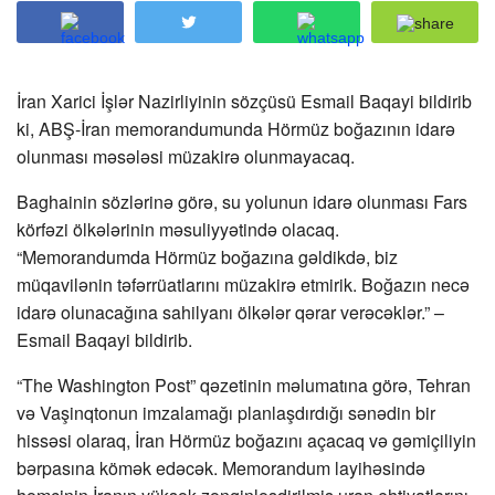
İran Xarici İşlər Nazirliyinin sözçüsü Esmail Baqayi bildirib
ki, ABŞ-İran memorandumunda Hörmüz boğazının idarə
olunması məsələsi müzakirə olunmayacaq.
Baghainin sözlərinə görə, su yolunun idarə olunması Fars
körfəzi ölkələrinin məsuliyyətində olacaq.
“Memorandumda Hörmüz boğazına gəldikdə, biz
müqavilənin təfərrüatlarını müzakirə etmirik. Boğazın necə
idarə olunacağına sahilyanı ölkələr qərar verəcəklər.” –
Esmail Baqayi bildirib.
“The Washington Post” qəzetinin məlumatına görə, Tehran
və Vaşinqtonun imzalamağı planlaşdırdığı sənədin bir
hissəsi olaraq, İran Hörmüz boğazını açacaq və gəmiçiliyin
bərpasına kömək edəcək. Memorandum layihəsində