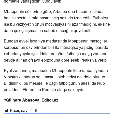
hörmətlə yanaşdığını vurğulayıb.
Mbappenin sözlərinə görə, Arbeloa ona hücum xəttində
hazırkı seçim sıralamasını açıq şəkildə izah edib. Futbolçu
isə bu vəziyyətin onun motivasiyasını azaltmadığını, əksinə
daha çox çalışmasına səbəb olacağını qeyd edib.
Bundan əvvəl İspaniya mediasında Mbappenin məşqçilər
korpusunun üzvlərindən biri ilə münaqişə yaşadığı barədə
xəbərlər yayılmışdı. İddialara görə, futbolçu məşq zamanı
qeydə alınan ofsayd epizoduna görə əsəbi reaksiya verib.
Eyni zamanda, mətbuatda Mbappenin klub rəhbərliyindən
Vinisius Juniorun satılmasını tələb etdiyi də iddia olunub.
Bildirilir ki, bu məsələ ilə bağlı futbolçunun ailəsi də klub
prezidenti Florentino Pereslə əlaqə saxlayıb.
/
/Gülnarə Abasova, Editor.az
Baxış sayı:
419