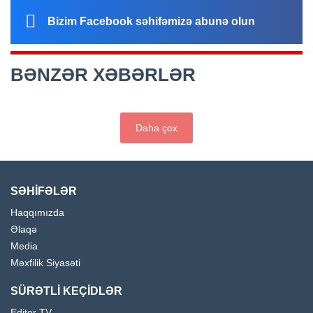
Bizim Facebook səhifəmizə abunə olun
BƏNZƏR XƏBƏRLƏR
Daha çox
SƏHİFƏLƏR
Haqqımızda
Əlaqə
Media
Məxfilik Siyasəti
SÜRƏTLİ KEÇİDLƏR
Editor TV