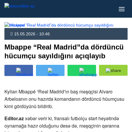
15.05.2026 - 10:46
Mbappe “Real Madrid”da dördüncü
hücumçu sayıldığını açıqlayıb
Kylian Mbappé “Real Madrid”ın baş məşqçisi Alvaro
Arbeloanın onu hazırda komandanın dördüncü hüumçusu
kimi gördüyünü bildirib.
Editor.az
xəbər verir ki, fransalı futbolçu start heyətində
oynamağa hazır olduğunu desə də, məşqçinin qərarına