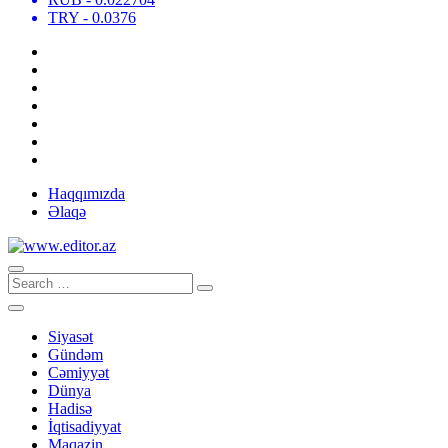
TRY
- 0.0376
Haqqımızda
Əlaqə
Siyasət
Gündəm
Cəmiyyət
Dünya
Hadisə
İqtisadiyyat
Maqazin