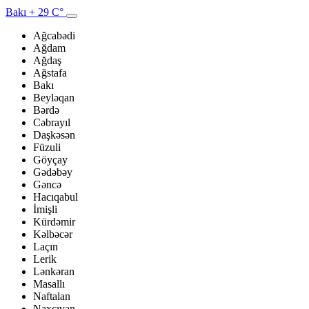
Bakı
+ 29 C°
Ağcabədi
Ağdam
Ağdaş
Ağstafa
Bakı
Beyləqan
Bərdə
Cəbrayıl
Daşkəsən
Füzuli
Göyçay
Gədəbəy
Gəncə
Hacıqabul
İmişli
Kürdəmir
Kəlbəcər
Laçın
Lerik
Lənkəran
Masallı
Naftalan
Naxçıvan