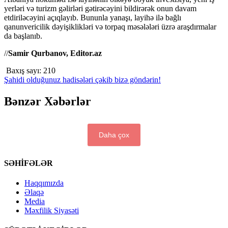
yerləri və turizm gəlirləri gətirəcəyini bildirərək onun davam
etdiriləcəyini açıqlayıb. Bununla yanaşı, layihə ilə bağlı
qanunvericilik dəyişiklikləri və torpaq məsələləri üzrə araşdırmalar
da başlanıb.
//
Samir Qurbanov, Editor.az
Baxış sayı:
210
Şahidi olduğunuz hadisələri çəkib bizə göndərin!
Bənzər Xəbərlər
Daha çox
SƏHİFƏLƏR
Haqqımızda
Əlaqə
Media
Məxfilik Siyasəti