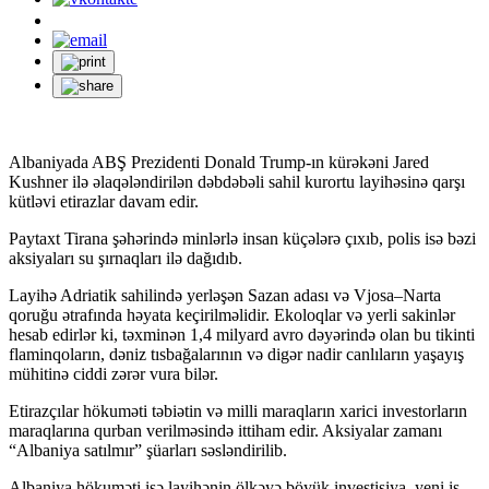
Albaniyada ABŞ Prezidenti Donald Trump-ın kürəkəni Jared
Kushner ilə əlaqələndirilən dəbdəbəli sahil kurortu layihəsinə qarşı
kütləvi etirazlar davam edir.
Paytaxt Tirana şəhərində minlərlə insan küçələrə çıxıb, polis isə bəzi
aksiyaları su şırnaqları ilə dağıdıb.
Layihə Adriatik sahilində yerləşən Sazan adası və Vjosa–Narta
qoruğu ətrafında həyata keçirilməlidir. Ekoloqlar və yerli sakinlər
hesab edirlər ki, təxminən 1,4 milyard avro dəyərində olan bu tikinti
flaminqoların, dəniz tısbağalarının və digər nadir canlıların yaşayış
mühitinə ciddi zərər vura bilər.
Etirazçılar hökuməti təbiətin və milli maraqların xarici investorların
maraqlarına qurban verilməsində ittiham edir. Aksiyalar zamanı
“Albaniya satılmır” şüarları səsləndirilib.
Albaniya hökuməti isə layihənin ölkəyə böyük investisiya, yeni iş