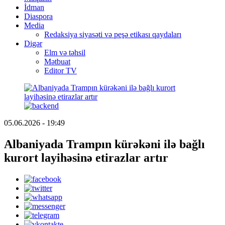
İdman
Diaspora
Media
Redaksiya siyasəti və peşə etikası qaydaları
Digər
Elm və təhsil
Mətbuat
Editor TV
05.06.2026 - 19:49
Albaniyada Trampın kürəkəni ilə bağlı
kurort layihəsinə etirazlar artır