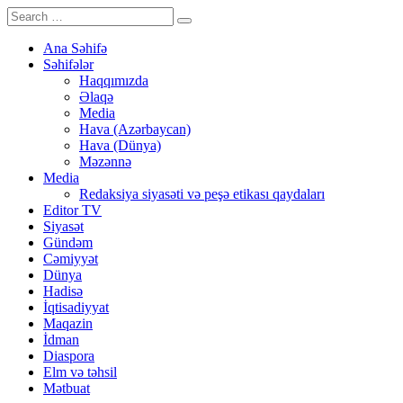
Ana Səhifə
Səhifələr
Haqqımızda
Əlaqə
Media
Hava (Azərbaycan)
Hava (Dünya)
Məzənnə
Media
Redaksiya siyasəti və peşə etikası qaydaları
Editor TV
Siyasət
Gündəm
Cəmiyyət
Dünya
Hadisə
İqtisadiyyat
Maqazin
İdman
Diaspora
Elm və təhsil
Mətbuat