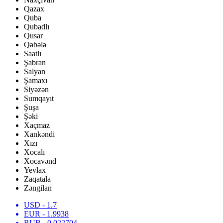
Qazax
Quba
Qubadlı
Qusar
Qəbələ
Saatlı
Şabran
Salyan
Şamaxı
Siyəzən
Sumqayıt
Şuşa
Şəki
Xaçmaz
Xankəndi
Xızı
Xocalı
Xocavənd
Yevlax
Zaqatala
Zəngilan
USD
- 1.7
EUR
- 1.9938
RUB
- 0.022704