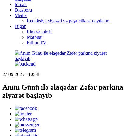
İdman
Diaspora
Media
Redaksiya siyasəti və peşə etikası qaydaları
Digər
Elm və təhsil
Mətbuat
Editor TV
27.09.2025 - 10:58
Anım Günü ilə əlaqədar Zəfər parkına
ziyarət başlayıb