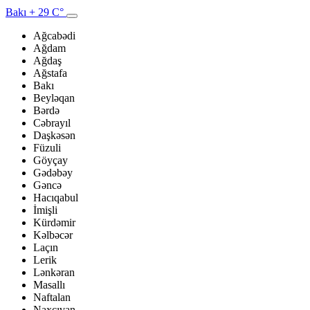
Bakı
+ 29 C°
Ağcabədi
Ağdam
Ağdaş
Ağstafa
Bakı
Beyləqan
Bərdə
Cəbrayıl
Daşkəsən
Füzuli
Göyçay
Gədəbəy
Gəncə
Hacıqabul
İmişli
Kürdəmir
Kəlbəcər
Laçın
Lerik
Lənkəran
Masallı
Naftalan
Naxçıvan