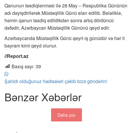
Qanunun təsdiqlənməsi ilə 28 May – Respublika Gününün
adı dəyişdirilərək Müstəqillik Günü elan edilib. Beləliklə,
həmin qanun təsdiq edildikdən sonra artıq dördüncü
dəfədir, Azərbaycan Müstəqillik Gününü qeyd edir.
Azərbaycanda Müstəqillik Günü qeyri-iş günüdür və hər il
bayram kimi qeyd olunur.
//Report.az
Baxış sayı:
39
Şahidi olduğunuz hadisələri çəkib bizə göndərin!
Bənzər Xəbərlər
Daha çox