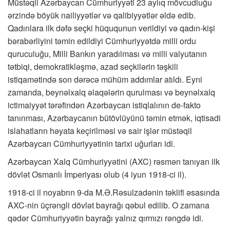
Müstəqil Azərbaycan Cümhuriyyəti 23 aylıq mövcudluğu
ərzində böyük nailiyyətlər və qalibiyyətlər əldə edib.
Qadınlara ilk dəfə seçki hüququnun verildiyi və qadın-kişi
bərabərliyini təmin edildiyi Cümhuriyyətdə milli ordu
quruculuğu, Milli Bankın yaradılması və milli valyutanın
tətbiqi, demokratikləşmə, azad seçkilərin təşkili
istiqamətində son dərəcə mühüm addımlar atıldı. Eyni
zamanda, beynəlxalq əlaqələrin qurulması və beynəlxalq
ictimaiyyət tərəfindən Azərbaycan istiqlalının de-fakto
tanınması, Azərbaycanın bütövlüyünü təmin etmək, iqtisadi
islahatların həyata keçirilməsi və sair işlər müstəqil
Azərbaycan Cümhuriyyətinin tarixi uğurları idi.
Azərbaycan Xalq Cümhuriyyətini (AXC) rəsmən tanıyan ilk
dövlət Osmanlı İmperiyası olub (4 iyun 1918-ci il).
1918-ci il noyabrın 9-da M.Ə.Rəsulzadənin təklifi əsasında
AXC-nin üçrəngli dövlət bayrağı qəbul edilib. O zamana
qədər Cümhuriyyətin bayrağı yalnız qırmızı rəngdə idi.