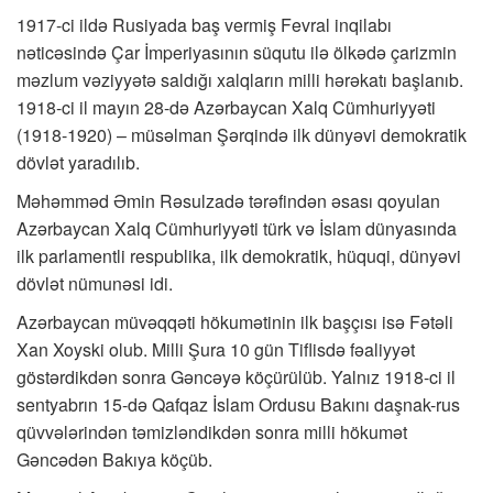
1917-ci ildə Rusiyada baş vermiş Fevral inqilabı
nəticəsində Çar İmperiyasının süqutu ilə ölkədə çarizmin
məzlum vəziyyətə saldığı xalqların milli hərəkatı başlanıb.
1918-ci il mayın 28-də Azərbaycan Xalq Cümhuriyyəti
(1918-1920) – müsəlman Şərqində ilk dünyəvi demokratik
dövlət yaradılıb.
Məhəmməd Əmin Rəsulzadə tərəfindən əsası qoyulan
Azərbaycan Xalq Cümhuriyyəti türk və İslam dünyasında
ilk parlamentli respublika, ilk demokratik, hüquqi, dünyəvi
dövlət nümunəsi idi.
Azərbaycan müvəqqəti hökumətinin ilk başçısı isə Fətəli
Xan Xoyski olub. Milli Şura 10 gün Tiflisdə fəaliyyət
göstərdikdən sonra Gəncəyə köçürülüb. Yalnız 1918-ci il
sentyabrın 15-də Qafqaz İslam Ordusu Bakını daşnak-rus
qüvvələrindən təmizləndikdən sonra milli hökumət
Gəncədən Bakıya köçüb.