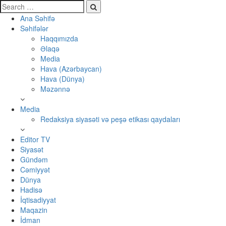
Ana Səhifə
Səhifələr
Haqqımızda
Əlaqə
Media
Hava (Azərbaycan)
Hava (Dünya)
Məzənnə
Media
Redaksiya siyasəti və peşə etikası qaydaları
Editor TV
Siyasət
Gündəm
Cəmiyyət
Dünya
Hadisə
İqtisadiyyat
Maqazin
İdman