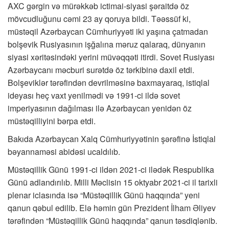
AXC gərgin və mürəkkəb ictimai-siyasi şəraitdə öz
mövcudluğunu cəmi 23 ay qoruya bildi. Təəssüf ki,
müstəqil Azərbaycan Cümhuriyyəti iki yaşına çatmadan
bolşevik Rusiyasının işğalına məruz qalaraq, dünyanın
siyasi xəritəsindəki yerini müvəqqəti itirdi. Sovet Rusiyası
Azərbaycanı məcburi surətdə öz tərkibinə daxil etdi.
Bolşeviklər tərəfindən devrilməsinə baxmayaraq, istiqlal
ideyası heç vaxt yenilmədi və 1991-ci ildə sovet
imperiyasının dağılması ilə Azərbaycan yenidən öz
müstəqilliyini bərpa etdi.
Bakıda Azərbaycan Xalq Cümhuriyyətinin şərəfinə İstiqlal
bəyannaməsi abidəsi ucaldılıb.
Müstəqillik Günü 1991-ci ildən 2021-ci ilədək Respublika
Günü adlandırılıb. Milli Məclisin 15 oktyabr 2021-ci il tarixli
plenar iclasında isə “Müstəqillik Günü haqqında” yeni
qanun qəbul edilib. Elə həmin gün Prezident İlham Əliyev
tərəfindən “Müstəqillik Günü haqqında” qanun təsdiqlənib.