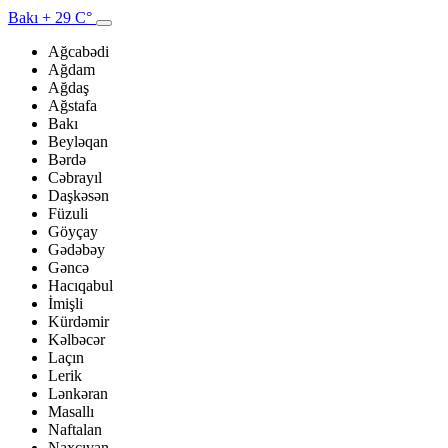
Bakı
+ 29 C°
Ağcabədi
Ağdam
Ağdaş
Ağstafa
Bakı
Beyləqan
Bərdə
Cəbrayıl
Daşkəsən
Füzuli
Göyçay
Gədəbəy
Gəncə
Hacıqabul
İmişli
Kürdəmir
Kəlbəcər
Laçın
Lerik
Lənkəran
Masallı
Naftalan
Naxçıvan