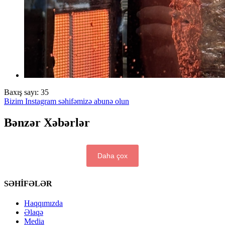
Baxış sayı:
35
Bizim Instagram səhifəmizə abunə olun
Bənzər Xəbərlər
Daha çox
SƏHİFƏLƏR
Haqqımızda
Əlaqə
Media