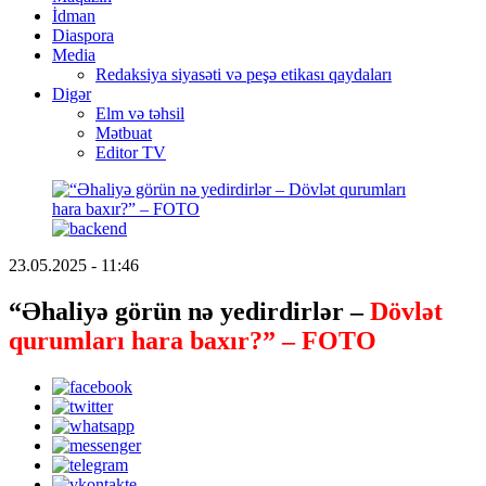
İdman
Diaspora
Media
Redaksiya siyasəti və peşə etikası qaydaları
Digər
Elm və təhsil
Mətbuat
Editor TV
23.05.2025 - 11:46
“Əhaliyə görün nə yedirdirlər –
Dövlət
qurumları hara baxır?” – FOTO