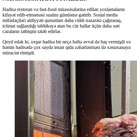
Hadisə restoran və fast-food müəssisələrinə edilən yoxlamaların
kifayət edib-etməməsi sualını gündəmə gətirib. Sosial media
istifadəçiləri aidiyyəti qurumları daha ciddi nəzarətə çağıraraq,
ictimai sağlamlığı təhlükəyə atan bu cür hallar üçün daha sərt
cəzaların tətbiqini tələb edirlər.
Qeyd edək ki, oxşar hadisə bir neçə həftə əvvəl də baş vermişdi və
həmin hadisədə çox sayda insan qida zəhərlənməsi ilə xəstəxanaya
müraciət etmişdi.