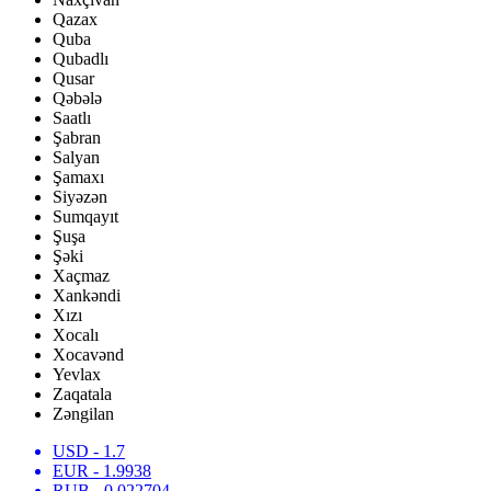
Qazax
Quba
Qubadlı
Qusar
Qəbələ
Saatlı
Şabran
Salyan
Şamaxı
Siyəzən
Sumqayıt
Şuşa
Şəki
Xaçmaz
Xankəndi
Xızı
Xocalı
Xocavənd
Yevlax
Zaqatala
Zəngilan
USD
- 1.7
EUR
- 1.9938
RUB
- 0.022704