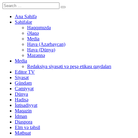
Ana Səhifə
Səhifələr
Haqqımızda
Əlaqə
Media
Hava (Azərbaycan)
Hava (Dünya)
Məzənnə
Media
Redaksiya siyasəti və peşə etikası qaydaları
Editor TV
Siyasət
Gündəm
Cəmiyyət
Dünya
Hadisə
İqtisadiyyat
Maqazin
İdman
Diaspora
Elm və təhsil
Mətbuat