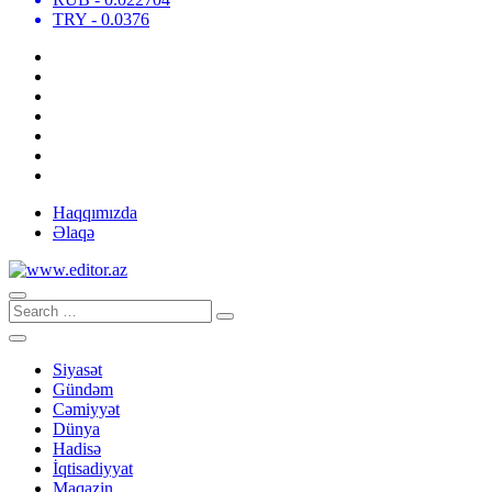
TRY
- 0.0376
Haqqımızda
Əlaqə
Siyasət
Gündəm
Cəmiyyət
Dünya
Hadisə
İqtisadiyyat
Maqazin