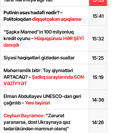
15:53
Putinin əsas hədəfi nədir? –
15:41
Politoloqdan
diqqətçəkən açıqlama
“Şapka Mamed”in 100 milyonluq
kredit oyunu –
Hüquqşünası HƏR ŞEYİ
15:32
danışdı
Siyasi həqiqətləri gizlədən suallar
15:25
Məhərrəmlik bitir: Toy qiymətləri
ARTACAQ? –
Şadlıq saraylarında SON
15:19
VƏZİYYƏT
Elman Abdullayev UNESCO-dan geri
14:36
çağırılıb –
Yeni təyinat
Ceyhun Bayramov:
“Zərurət
yaranarsa, dost Ukraynaya qaz
14:26
tədarükündən məmnun olarıq”