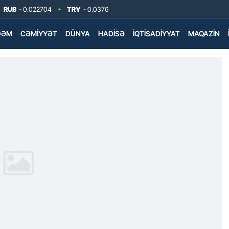
RUB
- 0.022704
TRY
- 0.0376
DƏM
CƏMIYYƏT
DÜNYA
HADISƏ
İQTISADIYYAT
MAQAZIN