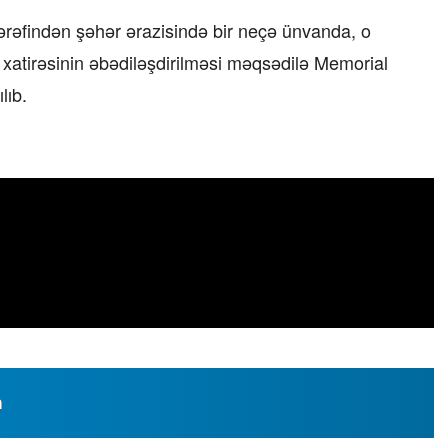
tərəfindən şəhər ərazisində bir neçə ünvanda, o
z xatirəsinin əbədiləşdirilməsi məqsədilə Memorial
lıb.
məni,
Kiberpolisdən ŞOK ƏMƏLİYYAT: Onlayn
kazino şəbəkəsinin adminləri
saxlanıldılar
– VİDEO
01.06.2026 - 19:22
n