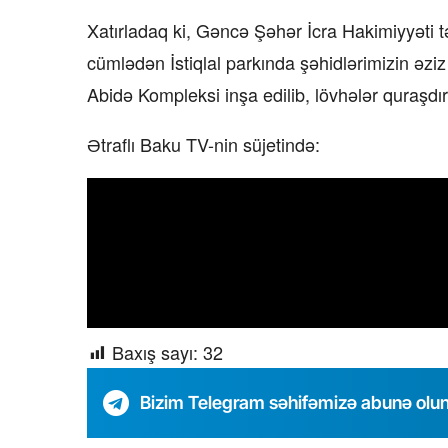
Xatırladaq ki, Gəncə Şəhər İcra Hakimiyyəti 
cümlədən İstiqlal parkında şəhidlərimizin əzi
Abidə Kompleksi inşa edilib, lövhələr quraşdırı
Ətraflı Baku TV-nin süjetində:
“Xətrinə dəymişəmsə, bağışla 
bala” –
Video
07.06.2026 - 00:35
Baxış sayı:
32
Bizim Telegram səhifəmizə abunə olu