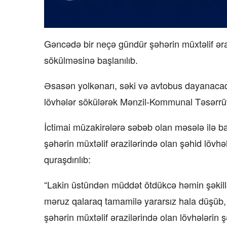
Gəncədə bir neçə gündür şəhərin müxtəlif əraz
sökülməsinə başlanılıb.
Əsasən yolkənarı, səki və avtobus dayanacaqla
lövhələr sökülərək Mənzil-Kommunal Təsərrüfat
İctimai müzakirələrə səbəb olan məsələ ilə bağ
şəhərin müxtəlif ərazilərində olan şəhid lövhəl
quraşdırılıb:
“Lakin üstündən müddət ötdükcə həmin şəkillər 
məruz qalaraq tamamilə yararsız hala düşüb, or
şəhərin müxtəlif ərazilərində olan lövhələrin şəh