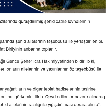
ilərində quraşdırılmış şəhid xatirə lövhələrinin
rında şəhid ailələrinin təşəbbüsü ilə yerləşdirilən bu
 Birliyinin anbarına toplanır.
lı Gəncə Şəhər İcra Hakimiyyətindən bildirilib ki,
əri onların ailələrinin və yaxınlarının öz təşəbbüsü ilə
yağıntıların və digər təbiət hadisələrinin təsirinə
ijinal görkəmini itirib. Qeyd edilənlər nəzərə alınaraq
id ailələrinin razılığı ilə yığışdırılması qərara alınıb”.