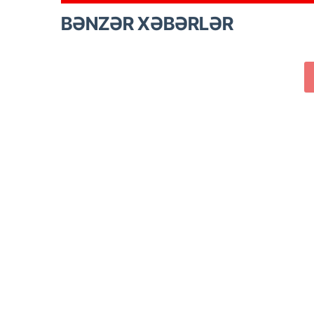
BƏNZƏR XƏBƏRLƏR