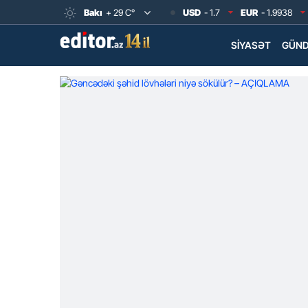
Bakı
+ 29 C°
USD
- 1.7
EUR
- 1.9938
SIYASƏT
GÜN