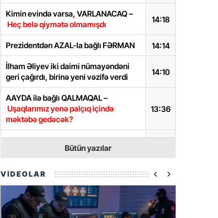
Kimin evində varsa, VARLANACAQ –
14:18
Heç belə qiymətə olmamışdı
Prezidentdən AZAL-la bağlı FƏRMAN
14:14
İlham Əliyev iki daimi nümayəndəni
14:10
geri çağırdı, birinə yeni vəzifə verdi
AAYDA ilə bağlı QALMAQAL –
Uşaqlarımız yenə palçıq içində
13:36
məktəbə gedəcək?
“AZCON Holdinq”ə yeni səlahiyyət
13:16
Bütün yazılar
verildi
Ukrayna XİN başçısı Qara dənizdə
VİDEOLAR
həlak olan Azərbaycan vətəndaşlarına
13:04
görə başsağlığı verib
Arayik və digərləri ilə bağlı YEKUN