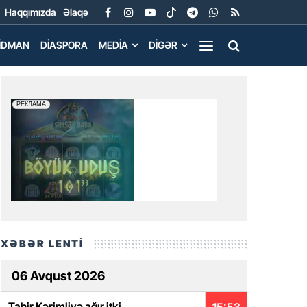
Haqqımızda
Əlaqə
İDMAN
DIASPORA
MEDIA
DIGƏR
XƏBƏR LENTİ
06 Avqust 2026
Tahir Kərimliyə ağır itki