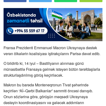
Fransa Prezidenti Emmanuel Macron Ukraynaya dəstək
verən ölkələrin koalisiyası iştirakçılarını Parisə dəvət edib.
O bildirib ki, 14 iyul – Bastiliyanın alınması günü
münasibətilə Fransaya gəlmək istəyən bütün tərəfdaşlarla
strukturlaşdırılmış görüş keçiriləcək.
Makron bu barədə Monteneqronun Tivat şəhərində
keçirilən “Aİ–Qərbi Balkanlar” sammiti öncəsi danışıb.
Onun sözlərinə görə, görüşün məqsədi Ukraynaya
dəstəyin koordinasiyasını və gələcək addımların