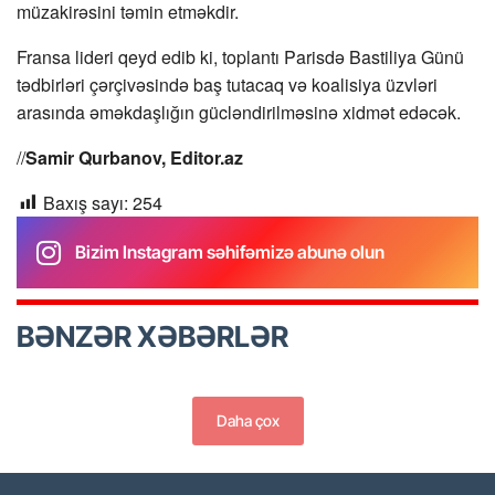
müzakirəsini təmin etməkdir.
Fransa lideri qeyd edib ki, toplantı Parisdə Bastiliya Günü
tədbirləri çərçivəsində baş tutacaq və koalisiya üzvləri
arasında əməkdaşlığın gücləndirilməsinə xidmət edəcək.
//
Samir Qurbanov, Editor.az
Baxış sayı:
254
Bizim Instagram səhifəmizə abunə olun
BƏNZƏR XƏBƏRLƏR
Daha çox