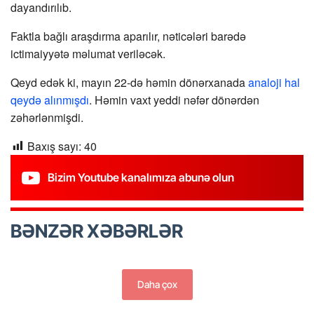
dayandırılıb.
Faktla bağlı araşdırma aparılır, nəticələri barədə
ictimaiyyətə məlumat veriləcək.
Qeyd edək ki, mayın 22-də həmin dönərxanada
analoji hal
qeydə alınmışdı
. Həmin vaxt yeddi nəfər dönərdən
zəhərlənmişdi.
Baxış sayı:
40
Bizim Youtube kanalımıza abunə olun
BƏNZƏR XƏBƏRLƏR
Daha çox