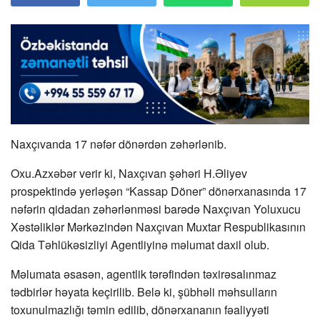
Naxçıvanda 17 nəfər dönərdən zəhərlənib.
Oxu.Azxəbər verir ki, Naxçıvan şəhəri H.Əliyev
prospektində yerləşən “Kassap Döner” dönərxanasında 17
nəfərin qidadan zəhərlənməsi barədə Naxçıvan Yoluxucu
Xəstəliklər Mərkəzindən Naxçıvan Muxtar Respublikasının
Qida Təhlükəsizliyi Agentliyinə məlumat daxil olub.
Məlumata əsasən, agentlik tərəfindən təxirəsalınmaz
tədbirlər həyata keçirilib. Belə ki, şübhəli məhsulların
toxunulmazlığı təmin edilib, dönərxananın fəaliyyəti