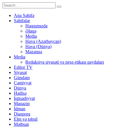
Ana Səhifə
Səhifələr
Haqqımızda
Əlaqə
Media
Hava (Azərbaycan)
Hava (Dünya)
Məzənnə
Media
Redaksiya siyasəti və peşə etikası qaydaları
Editor TV
Siyasət
Gündəm
Cəmiyyət
Dünya
Hadisə
İqtisadiyyat
Maqazin
İdman
Diaspora
Elm və təhsil
Mətbuat