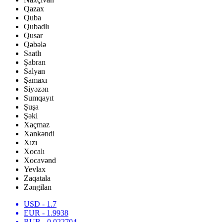
Qazax
Quba
Qubadlı
Qusar
Qəbələ
Saatlı
Şabran
Salyan
Şamaxı
Siyəzən
Sumqayıt
Şuşa
Şəki
Xaçmaz
Xankəndi
Xızı
Xocalı
Xocavənd
Yevlax
Zaqatala
Zəngilan
USD
- 1.7
EUR
- 1.9938
RUB
- 0.022704