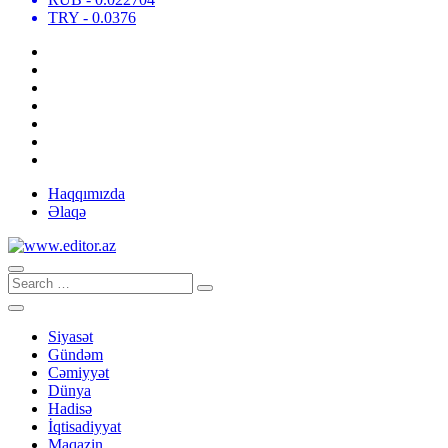
TRY
- 0.0376
Haqqımızda
Əlaqə
Siyasət
Gündəm
Cəmiyyət
Dünya
Hadisə
İqtisadiyyat
Maqazin