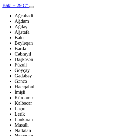
Bakı
+ 29 C°
Ağcabədi
Ağdam
Ağdaş
Ağstafa
Bakı
Beyləqan
Bərdə
Cəbrayıl
Daşkəsən
Füzuli
Göyçay
Gədəbəy
Gəncə
Hacıqabul
İmişli
Kürdəmir
Kəlbəcər
Laçın
Lerik
Lənkəran
Masallı
Naftalan
Naxçıvan