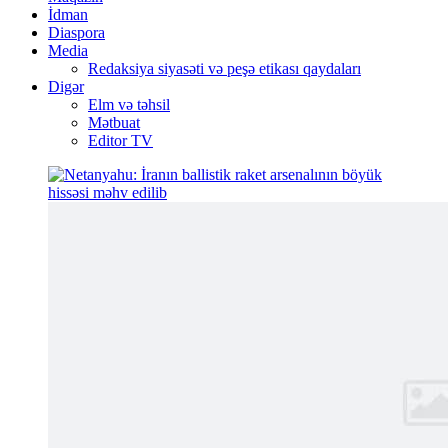
İdman
Diaspora
Media
Redaksiya siyasəti və peşə etikası qaydaları
Digər
Elm və təhsil
Mətbuat
Editor TV