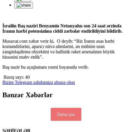
İsrailin Baş naziri Benyamin Netanyahu son 24 saat ərzində
İranın hərbi potensialına ciddi zərbələr endirildiyini bildirib.
Musavat.com xəbər verir ki,
O deyib: “Biz İranın əsas hərbi
komandirlərini, aparıcı nüvə alimlərini, ən mühüm uran
zənginləşdirmə obyektini və ballistik raket arsenalının böyük
hissəsini məhv etdik”.
Baş nazir bu açıqlamanı rəsmi bəyanatla verib.
Baxış sayı:
40
Bizim Telegram səhifəmizə abunə olun
Bənzər Xəbərlər
Daha çox
SƏHİFƏLƏR