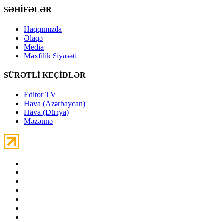
SƏHİFƏLƏR
Haqqımızda
Əlaqə
Media
Məxfilik Siyasəti
SÜRƏTLİ KEÇİDLƏR
Editor TV
Hava (Azərbaycan)
Hava (Dünya)
Məzənnə