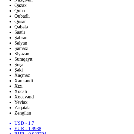
Qazax
Quba
Qubadlı
Qusar
Qəbələ
Saatlı
Şabran
Salyan
Şamaxı
Siyəzən
Sumqayıt
Şuşa
Şəki
Xaçmaz
Xankəndi
Xızı
Xocalı
Xocavənd
Yevlax
Zaqatala
Zəngilan
USD
- 1.7
EUR
- 1.9938
RUB
- 0.022704