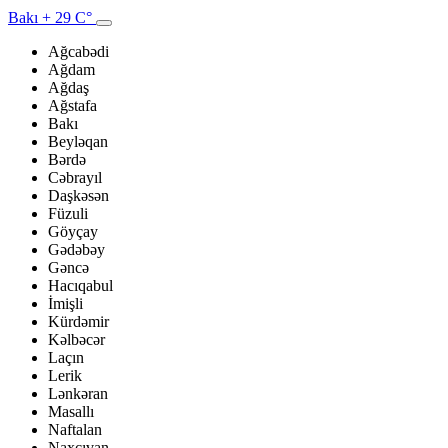
Bakı
+ 29 C°
Ağcabədi
Ağdam
Ağdaş
Ağstafa
Bakı
Beyləqan
Bərdə
Cəbrayıl
Daşkəsən
Füzuli
Göyçay
Gədəbəy
Gəncə
Hacıqabul
İmişli
Kürdəmir
Kəlbəcər
Laçın
Lerik
Lənkəran
Masallı
Naftalan
Naxçıvan