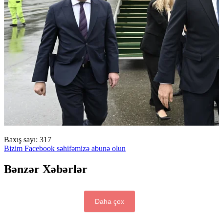
Baxış sayı:
317
Bizim Facebook səhifəmizə abunə olun
Bənzər Xəbərlər
Daha çox