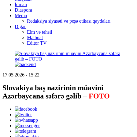
İdman
Diaspora
Media
Redaksiya siyasəti və peşə etikası qaydaları
Digər
Elm və təhsil
Mətbuat
Editor TV
17.05.2026 - 15:22
Slovakiya baş nazirinin müavini
Azərbaycana səfərə gəlib –
FOTO