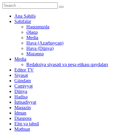
Ana Səhifə
Səhifələr
Haqqımızda
Əlaqə
Media
Hava (Azərbaycan)
Hava (Dünya)
Məzənnə
Media
Redaksiya siyasəti və peşə etikası qaydaları
Editor TV
Siyasət
Gündəm
Cəmiyyət
Dünya
Hadisə
İqtisadiyyat
Maqazin
İdman
Diaspora
Elm və təhsil
Mətbuat