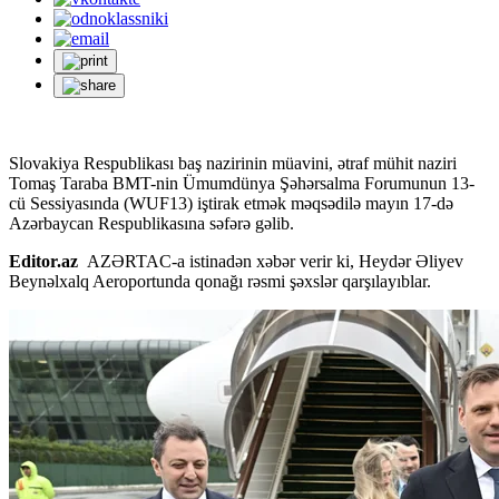
Slovakiya Respublikası baş nazirinin müavini, ətraf mühit naziri
Tomaş Taraba BMT-nin Ümumdünya Şəhərsalma Forumunun 13-
cü Sessiyasında (WUF13) iştirak etmək məqsədilə mayın 17-də
Azərbaycan Respublikasına səfərə gəlib.
Editor.az
AZƏRTAC-a istinadən xəbər verir ki, Heydər Əliyev
Beynəlxalq Aeroportunda qonağı rəsmi şəxslər qarşılayıblar.