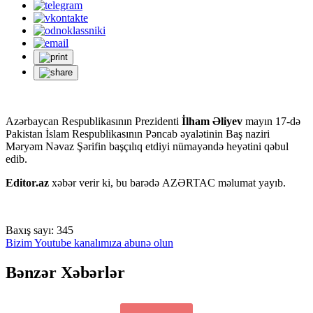
Azərbaycan Respublikasının Prezidenti
İlham Əliyev
mayın 17-də
Pakistan İslam Respublikasının Pəncab əyalətinin Baş naziri
Məryəm Nəvaz Şərifin başçılıq etdiyi nümayəndə heyətini qəbul
edib.
Editor.az
xəbər verir ki, bu barədə AZƏRTAC məlumat yayıb.
Baxış sayı:
345
Bizim Youtube kanalımıza abunə olun
Bənzər Xəbərlər