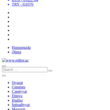
TRY
- 0.0376
Haqqımızda
Əlaqə
Siyasət
Gündəm
Cəmiyyət
Dünya
Hadisə
İqtisadiyyat
Maqazin