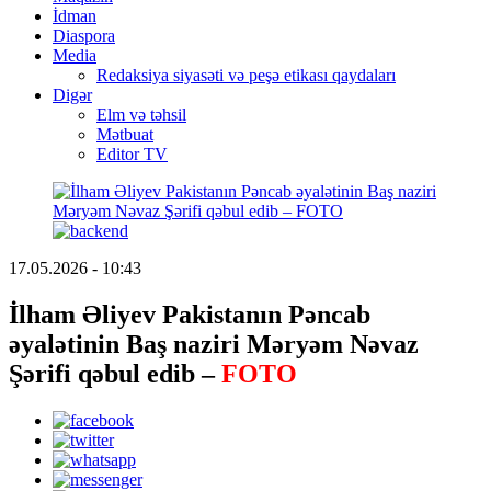
İdman
Diaspora
Media
Redaksiya siyasəti və peşə etikası qaydaları
Digər
Elm və təhsil
Mətbuat
Editor TV
17.05.2026 - 10:43
İlham Əliyev Pakistanın Pəncab
əyalətinin Baş naziri Məryəm Nəvaz
Şərifi qəbul edib –
FOTO