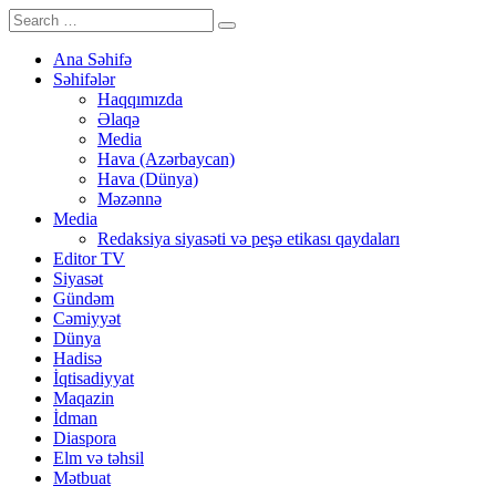
Ana Səhifə
Səhifələr
Haqqımızda
Əlaqə
Media
Hava (Azərbaycan)
Hava (Dünya)
Məzənnə
Media
Redaksiya siyasəti və peşə etikası qaydaları
Editor TV
Siyasət
Gündəm
Cəmiyyət
Dünya
Hadisə
İqtisadiyyat
Maqazin
İdman
Diaspora
Elm və təhsil
Mətbuat