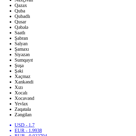
Qazax
Quba
Qubadlı
Qusar
Qəbələ
Saatlı
Şabran
Salyan
Şamaxı
Siyəzən
Sumqayıt
Şuşa
Şəki
Xaçmaz
Xankəndi
Xızı
Xocalı
Xocavənd
Yevlax
Zaqatala
Zəngilan
USD
- 1.7
EUR
- 1.9938
RUB
- 0.022704