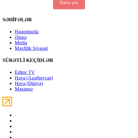
Daha çox
SƏHİFƏLƏR
Haqqımızda
Əlaqə
Media
Məxfilik Siyasəti
SÜRƏTLİ KEÇİDLƏR
Editor TV
Hava (Azərbaycan)
Hava (Dünya)
Məzənnə