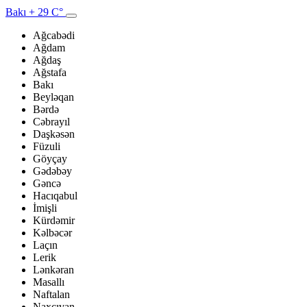
Bakı
+ 29 C°
Ağcabədi
Ağdam
Ağdaş
Ağstafa
Bakı
Beyləqan
Bərdə
Cəbrayıl
Daşkəsən
Füzuli
Göyçay
Gədəbəy
Gəncə
Hacıqabul
İmişli
Kürdəmir
Kəlbəcər
Laçın
Lerik
Lənkəran
Masallı
Naftalan
Naxçıvan