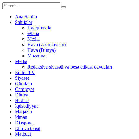
Ana Səhifə
Səhifələr
Haqqımızda
Əlaqə
Media
Hava (Azərbaycan)
Hava (Dünya)
Məzənnə
Media
Redaksiya siyasəti və peşə etikası qaydaları
Editor TV
Siyasət
Gündəm
Cəmiyyət
Dünya
Hadisə
İqtisadiyyat
Maqazin
İdman
Diaspora
Elm və təhsil
Mətbuat