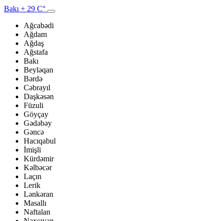
Bakı
+ 29 C°
Ağcabədi
Ağdam
Ağdaş
Ağstafa
Bakı
Beyləqan
Bərdə
Cəbrayıl
Daşkəsən
Füzuli
Göyçay
Gədəbəy
Gəncə
Hacıqabul
İmişli
Kürdəmir
Kəlbəcər
Laçın
Lerik
Lənkəran
Masallı
Naftalan
Naxçıvan