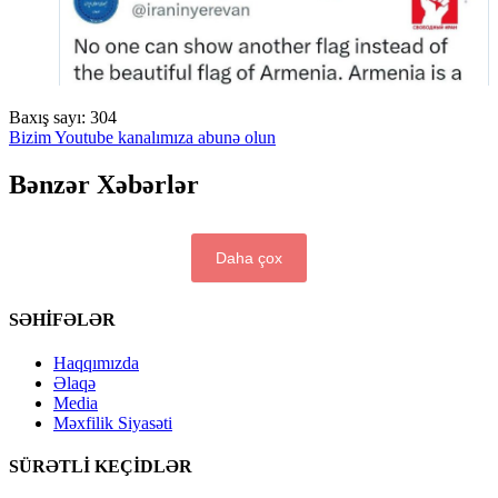
Baxış sayı:
304
Bizim Youtube kanalımıza abunə olun
Bənzər Xəbərlər
Daha çox
SƏHİFƏLƏR
Haqqımızda
Əlaqə
Media
Məxfilik Siyasəti
SÜRƏTLİ KEÇİDLƏR