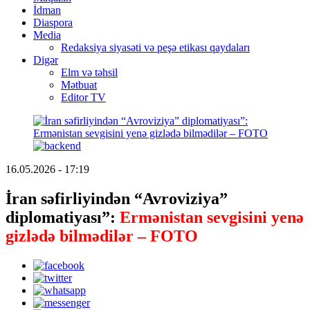
İdman
Diaspora
Media
Redaksiya siyasəti və peşə etikası qaydaları
Digər
Elm və təhsil
Mətbuat
Editor TV
16.05.2026 - 17:19
İran səfirliyindən “Avroviziya”
diplomatiyası”:
Ermənistan sevgisini yenə
gizlədə bilmədilər – FOTO