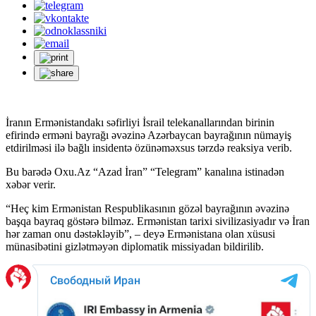
İranın Ermənistandakı səfirliyi İsrail telekanallarından birinin
efirində erməni bayrağı əvəzinə Azərbaycan bayrağının nümayiş
etdirilməsi ilə bağlı insidentə özünəməxsus tərzdə reaksiya verib.
Bu barədə Oxu.Az “Azad İran” “Telegram” kanalına istinadən
xəbər verir.
“Heç kim Ermənistan Respublikasının gözəl bayrağının əvəzinə
başqa bayraq göstərə bilməz. Ermənistan tarixi sivilizasiyadır və İran
hər zaman onu dəstəkləyib”, – deyə Ermənistana olan xüsusi
münasibətini gizlətməyən diplomatik missiyadan bildirilib.