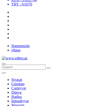
TRY
- 0.0376
Haqqımızda
Əlaqə
Siyasət
Gündəm
Cəmiyyət
Dünya
Hadisə
İqtisadiyyat
Maqazin