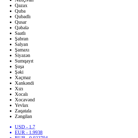
Qazax
Quba
Qubadlı
Qusar
Qəbələ
Saatlı
Şabran
Salyan
Şamaxı
Siyəzən
Sumqayıt
Şuşa
Şəki
Xaçmaz
Xankəndi
Xızı
Xocalı
Xocavənd
Yevlax
Zaqatala
Zəngilan
USD
- 1.7
EUR
- 1.9938
RUB
- 0.022704