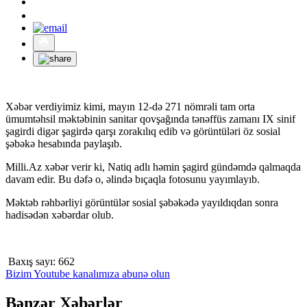
Xəbər verdiyimiz kimi, mayın 12-də 271 nömrəli tam orta
ümumtəhsil məktəbinin sanitar qovşağında tənəffüs zamanı IX sinif
şagirdi digər şagirdə qarşı zorakılıq edib və görüntüləri öz sosial
şəbəkə hesabında paylaşıb.
Milli.Az xəbər verir ki, Natiq adlı həmin şagird gündəmdə qalmaqda
davam edir. Bu dəfə o, əlində bıçaqla fotosunu yayımlayıb.
Məktəb rəhbərliyi görüntülər sosial şəbəkədə yayıldıqdan sonra
hadisədən xəbərdar olub.
Baxış sayı:
662
Bizim Youtube kanalımıza abunə olun
Bənzər Xəbərlər