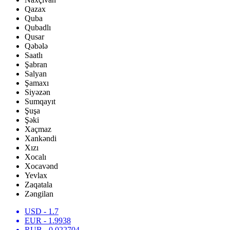
Qazax
Quba
Qubadlı
Qusar
Qəbələ
Saatlı
Şabran
Salyan
Şamaxı
Siyəzən
Sumqayıt
Şuşa
Şəki
Xaçmaz
Xankəndi
Xızı
Xocalı
Xocavənd
Yevlax
Zaqatala
Zəngilan
USD
- 1.7
EUR
- 1.9938
RUB
- 0.022704