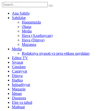
Ana Səhifə
Səhifələr
Haqqımızda
Əlaqə
Media
Hava (Azərbaycan)
Hava (Dünya)
Məzənnə
Media
Redaksiya siyasəti və peşə etikası qaydaları
Editor TV
Siyasət
Gündəm
Cəmiyyət
Dünya
Hadisə
İqtisadiyyat
Maqazin
İdman
Diaspora
Elm və təhsil
Mətbuat