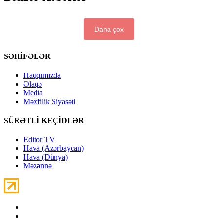
Daha çox
SƏHİFƏLƏR
Haqqımızda
Əlaqə
Media
Məxfilik Siyasəti
SÜRƏTLİ KEÇİDLƏR
Editor TV
Hava (Azərbaycan)
Hava (Dünya)
Məzənnə