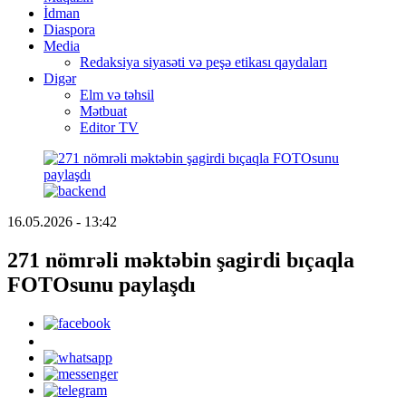
İdman
Diaspora
Media
Redaksiya siyasəti və peşə etikası qaydaları
Digər
Elm və təhsil
Mətbuat
Editor TV
16.05.2026 - 13:42
271 nömrəli məktəbin şagirdi bıçaqla
FOTOsunu paylaşdı