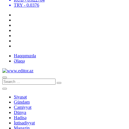
TRY
- 0.0376
Haqqımızda
Əlaqə
Siyasət
Gündəm
Cəmiyyət
Dünya
Hadisə
İqtisadiyyat
Maqazin