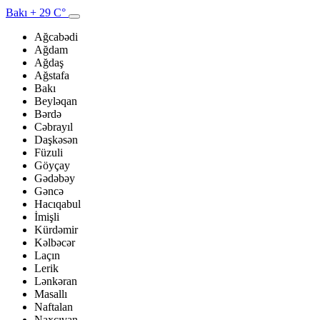
Bakı
+ 29 C°
Ağcabədi
Ağdam
Ağdaş
Ağstafa
Bakı
Beyləqan
Bərdə
Cəbrayıl
Daşkəsən
Füzuli
Göyçay
Gədəbəy
Gəncə
Hacıqabul
İmişli
Kürdəmir
Kəlbəcər
Laçın
Lerik
Lənkəran
Masallı
Naftalan
Naxçıvan