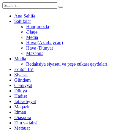
Ana Səhifə
Səhifələr
Haqqımızda
Əlaqə
Media
Hava (Azərbaycan)
Hava (Dünya)
Məzənnə
Media
Redaksiya siyasəti və peşə etikası qaydaları
Editor TV
Siyasət
Gündəm
Cəmiyyət
Dünya
Hadisə
İqtisadiyyat
Maqazin
İdman
Diaspora
Elm və təhsil
Mətbuat