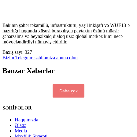
Bakının şəhər təkamülü, infrastrukturu, yaşıl inkişafı və WUF13-ə
hazırlığı haqqında xüsusi buraxılışda paytaxtın özünü müasir
şəhərsalma və beynəlxalq dialoq üzrə qlobal mərkəz kimi necə
mövqeləndirdiyi nümayiş etdirilir.
Baxış sayı:
327
Bizim Telegram səhifəmizə abunə olun
Bənzər Xəbərlər
Daha çox
SƏHİFƏLƏR
Haqqımızda
Əlaqə
Media
Məxfilik Siyasəti