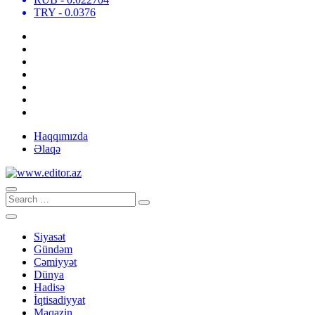
TRY
- 0.0376
Haqqımızda
Əlaqə
Siyasət
Gündəm
Cəmiyyət
Dünya
Hadisə
İqtisadiyyat
Maqazin