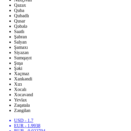
Qazax
Quba
Qubadlı
Qusar
Qəbələ
Saatlı
Şabran
Salyan
Şamaxı
Siyəzən
Sumqayıt
Şuşa
Şəki
Xaçmaz
Xankəndi
Xızı
Xocalı
Xocavənd
Yevlax
Zaqatala
Zəngilan
USD
- 1.7
EUR
- 1.9938
RUB
- 0.022704