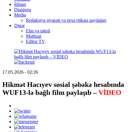
İdman
Diaspora
Media
Redaksiya siyasəti və peşə etikası qaydaları
Digər
Elm və təhsil
Mətbuat
Editor TV
17.05.2026 - 02:26
Hikmət Hacıyev sosial şəbəkə hesabında
WUF13-lə bağlı film paylaşıb –
VİDEO