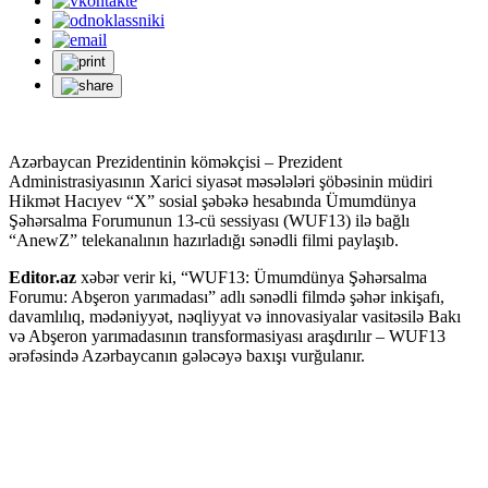
Azərbaycan Prezidentinin köməkçisi – Prezident
Administrasiyasının Xarici siyasət məsələləri şöbəsinin müdiri
Hikmət Hacıyev “X” sosial şəbəkə hesabında Ümumdünya
Şəhərsalma Forumunun 13-cü sessiyası (WUF13) ilə bağlı
“AnewZ” telekanalının hazırladığı sənədli filmi paylaşıb.
Editor.az
xəbər verir ki, “WUF13: Ümumdünya Şəhərsalma
Forumu: Abşeron yarımadası” adlı sənədli filmdə şəhər inkişafı,
davamlılıq, mədəniyyət, nəqliyyat və innovasiyalar vasitəsilə Bakı
və Abşeron yarımadasının transformasiyası araşdırılır – WUF13
ərəfəsində Azərbaycanın gələcəyə baxışı vurğulanır.