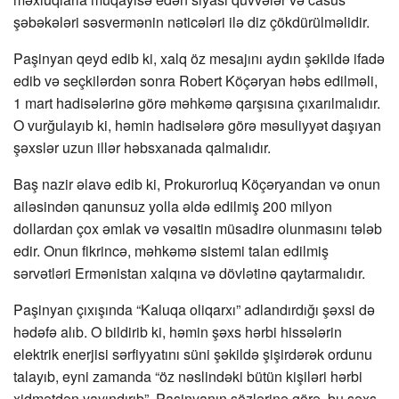
şəbəkələri səsvermənin nəticələri ilə diz çökdürülməlidir.
Paşinyan qeyd edib ki, xalq öz mesajını aydın şəkildə ifadə
edib və seçkilərdən sonra Robert Köçəryan həbs edilməli,
1 mart hadisələrinə görə məhkəmə qarşısına çıxarılmalıdır.
O vurğulayıb ki, həmin hadisələrə görə məsuliyyət daşıyan
şəxslər uzun illər həbsxanada qalmalıdır.
Baş nazir əlavə edib ki, Prokurorluq Köçəryandan və onun
ailəsindən qanunsuz yolla əldə edilmiş 200 milyon
dollardan çox əmlak və vəsaitin müsadirə olunmasını tələb
edir. Onun fikrincə, məhkəmə sistemi talan edilmiş
sərvətləri Ermənistan xalqına və dövlətinə qaytarmalıdır.
Paşinyan çıxışında “Kaluqa oliqarxı” adlandırdığı şəxsi də
hədəfə alıb. O bildirib ki, həmin şəxs hərbi hissələrin
elektrik enerjisi sərfiyyatını süni şəkildə şişirdərək ordunu
talayıb, eyni zamanda “öz nəslindəki bütün kişiləri hərbi
xidmətdən yayındırıb”. Paşinyanın sözlərinə görə, bu şəxs