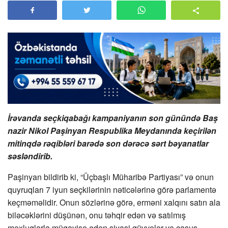
İrəvanda seçkiqabağı kampaniyanın son günündə Baş
nazir Nikol Paşinyan Respublika Meydanında keçirilən
mitinqdə rəqibləri barədə son dərəcə sərt bəyanatlar
səsləndirib.
Paşinyan bildirib ki, “Üçbaşlı Müharibə Partiyası” və onun
quyruqları 7 iyun seçkilərinin nəticələrinə görə parlamentə
keçməməlidir. Onun sözlərinə görə, erməni xalqını satın ala
biləcəklərini düşünən, onu təhqir edən və satılmış
məxluqlarla müqayisə edən siyasi qüvvələr və casus