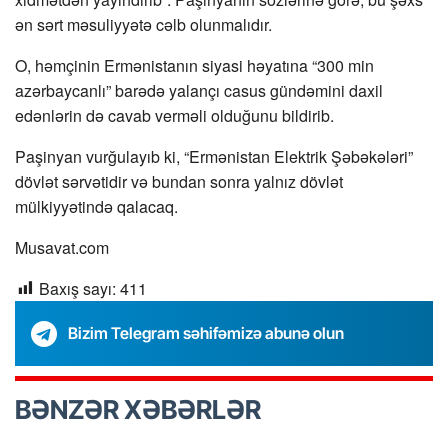
ən sərt məsuliyyətə cəlb olunmalıdır.
O, həmçinin Ermənistanın siyasi həyatına “300 min
azərbaycanlı” barədə yalançı casus gündəmini daxil
edənlərin də cavab verməli olduğunu bildirib.
Paşinyan vurğulayıb ki, “Ermənistan Elektrik Şəbəkələri”
dövlət sərvətidir və bundan sonra yalnız dövlət
mülkiyyətində qalacaq.
Musavat.com
Baxış sayı:
411
Bizim Telegram səhifəmizə abunə olun
BƏNZƏR XƏBƏRLƏR