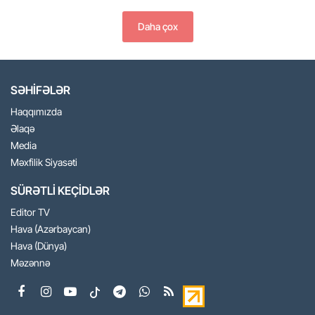
Daha çox
SƏHİFƏLƏR
Haqqımızda
Əlaqə
Media
Məxfilik Siyasəti
SÜRƏTLİ KEÇİDLƏR
Editor TV
Hava (Azərbaycan)
Hava (Dünya)
Məzənnə