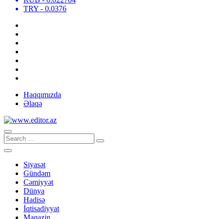
TRY
- 0.0376
Haqqımızda
Əlaqə
Siyasət
Gündəm
Cəmiyyət
Dünya
Hadisə
İqtisadiyyat
Maqazin