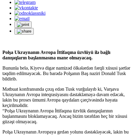
Polşa Ukraynanın Avropa İttifaqına üzvlüyü ilə bağlı
danışıqların başlanmasına mane olmayacaq.
Bununla belə, Kiyevə digər namizəd ölkələrdən fərqli xüsusi şərtlər
təqdim edilməyəcək. Bu barədə Polşanın Baş naziri Donald Tusk
bildirib.
Mətbuat konfransında çıxış edən Tusk vurğulayıb ki, Varşava
Ukraynanın Avropa inteqrasiyasını dəstəkləməyə davam edəcək,
lakin bu proses ümumi Avropa qaydaları çərçivəsində həyata
keçirilməlidir.
“Polşa Ukraynanın Avropa İttifaqına üzvlük danışıqlarının
başlanmasını bloklamayacaq. Ancaq bizim tərəfdən heç bir xüsusi
güzəşt olmayacaq.
Polşa Ukraynanın Avropaya gedən yolunu dəstəkləyəcək, lakin bu