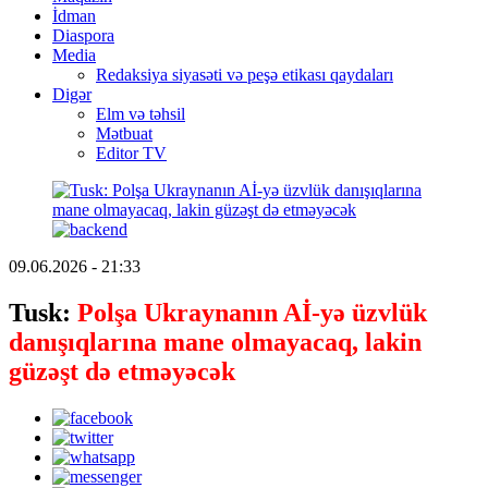
İdman
Diaspora
Media
Redaksiya siyasəti və peşə etikası qaydaları
Digər
Elm və təhsil
Mətbuat
Editor TV
09.06.2026 - 21:33
Tusk:
Polşa Ukraynanın Aİ-yə üzvlük
danışıqlarına mane olmayacaq, lakin
güzəşt də etməyəcək