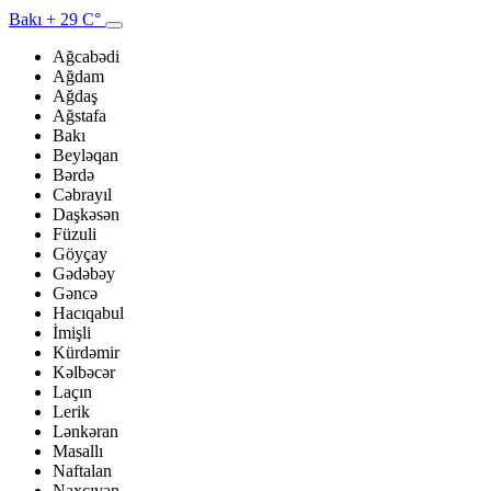
Bakı
+ 29 C°
Ağcabədi
Ağdam
Ağdaş
Ağstafa
Bakı
Beyləqan
Bərdə
Cəbrayıl
Daşkəsən
Füzuli
Göyçay
Gədəbəy
Gəncə
Hacıqabul
İmişli
Kürdəmir
Kəlbəcər
Laçın
Lerik
Lənkəran
Masallı
Naftalan
Naxçıvan