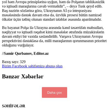
yol həm Avropa prinsiplərinə uyğun, həm də Polşanın təhlükəsizlik
və iqtisadi maraqlarına cavab verməlidir”, – deyə Tusk qeyd edib.
Baş nazirin sözlərinə görə, Ukraynanın Aİ-yə inteqrasiyası
məsələsində dəstək davam etsə də, üzvlük prosesi bütün namizəd
ölkələr üçün tətbiq olunan standart tələblər əsasında aparılmalıdır.
Bu bəyanat Polşa ilə Ukrayna arasında kənd təsərrüfatı məhsulları,
nəqliyyat və iqtisadi rəqabət kimi məsələlər ətrafında müzakirələrin
davam etdiyi bir vaxtda səsləndirilib. Varşava Ukraynanın Avropa
perspektivini dəstəkləsə də, milli maraqlarının qorunmasının prioritet
olduğunu vurğulayır.
//
Samir Qurbanov, Editor.az
Baxış sayı:
329
Bizim Facebook səhifəmizə abunə olun
Bənzər Xəbərlər
Daha çox
SƏHİFƏLƏR