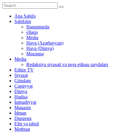
Ana Səhifə
Səhifələr
Haqqımızda
Əlaqə
Media
Hava (Azərbaycan)
Hava (Dünya)
Məzənnə
Media
Redaksiya siyasəti və peşə etikası qaydaları
Editor TV
Siyasət
Gündəm
Cəmiyyət
Dünya
Hadisə
İqtisadiyyat
Maqazin
İdman
Diaspora
Elm və təhsil
Mətbuat