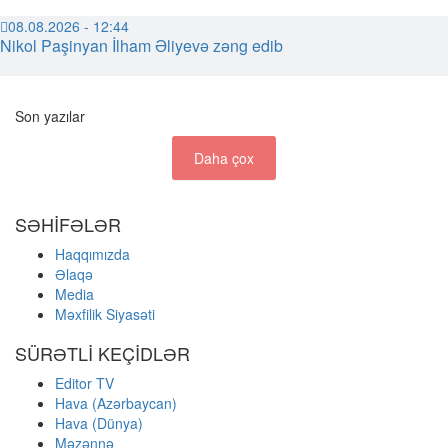
08.08.2026 - 12:44
Nikol Paşinyan İlham Əliyevə zəng edib
Son yazılar
Daha çox
SƏHİFƏLƏR
Haqqımızda
Əlaqə
Media
Məxfilik Siyasəti
SÜRƏTLİ KEÇİDLƏR
Editor TV
Hava (Azərbaycan)
Hava (Dünya)
Məzənnə