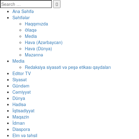
Ana Səhifə
Səhifələr
Haqqımızda
Əlaqə
Media
Hava (Azərbaycan)
Hava (Dünya)
Məzənnə
Media
Redaksiya siyasəti və peşə etikası qaydaları
Editor TV
Siyasət
Gündəm
Cəmiyyət
Dünya
Hadisə
İqtisadiyyat
Maqazin
İdman
Diaspora
Elm və təhsil